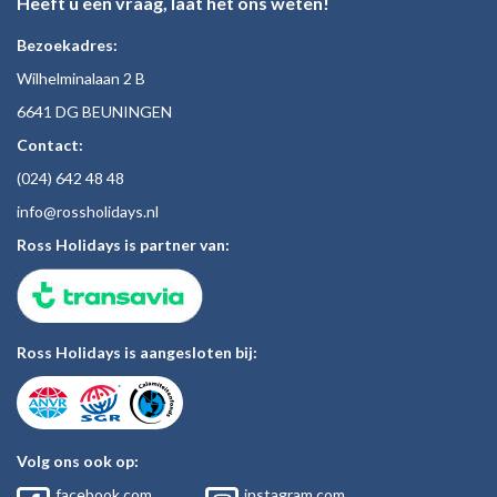
Heeft u een vraag, laat het ons weten!
Bezoekadres:
Wilhelminalaan 2 B
6641 DG BEUNINGEN
Contact:
(024)
642 48
48
inf
o@rossholiday
s.nl
Ross Holidays is partner van:
Ross Holidays is aangesloten bij:
Volg ons ook op:
facebook.com
instagram.com