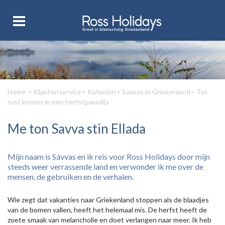
Home
>
Klantenservice
>
Kafenion
>
Savvas in Griekenland
> Tot
rust komen in een herfstparadijs
Me ton Savva stin Ellada
Mijn naam is Sávvas en ik reis voor Ross Holidays door mijn
steeds weer verrassende land en verwonder ik me over de
mensen, de gebruiken en de verhalen.
Wie zegt dat vakanties naar Griekenland stoppen als de blaadjes
van de bomen vallen, heeft het helemaal mis. De herfst heeft de
zoete smaak van melancholie en doet verlangen naar meer. Ik heb