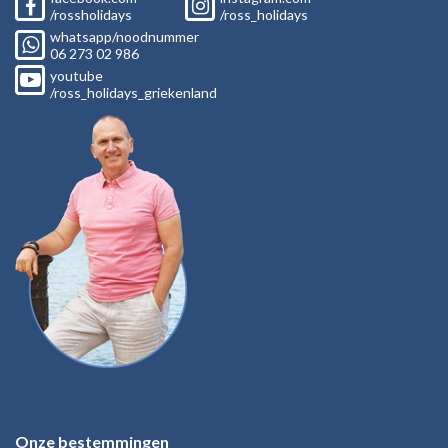
/rossholidays
/ross_holidays
whatsapp/noodnummer
06
273 02
986
youtube
/ross_holidays_griekenland
Onze bestemmingen