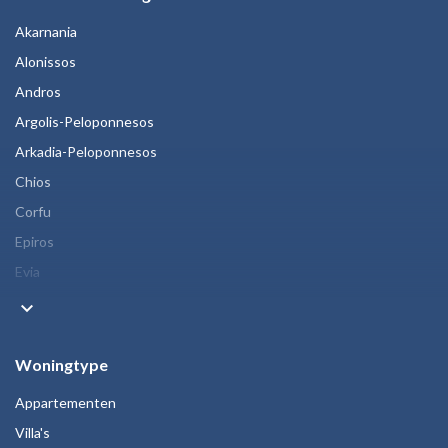
Akarnania
Alonissos
Andros
Argolis-Peloponnesos
Arkadia-Peloponnesos
Chios
Corfu
Epiros
Evia
keyboard_arrow_down
Woningtype
Appartementen
Villa's