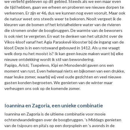
we verliefd gebleven op dit gebied. Steeds als we een maar even
de tijd hebben, gaan we erheen en proberen we nieuwe dorpen te
verkennen. Er zijn er 46, dus we kunnen nog even vooruit. Maar ook
de natuur weet ons steeds weer te bekoren. Nooit vergeet ik de
kleuren van de bomen of het kristalheldere water van de rivieren
die stromen onder de boogbruggen. De warmte van de bewoners
is ook niet te vergeten. En wat te denken van het uitzicht over de
Vikos-kloof vanaf het Agia Paraskevii-klooster bij de ingang van de
kloof. Deze is in een rotswand gebouwd in 1412. Als u me vraagt
welk dorp nu het mooist is? Ik kan geen keuze maken want bij elke
nieuwe ontdekking wordt ik stil van bewondering.
Papigo, Aristi, Tsepelevo, Kipi en Monodendri gaven ons een
moment van rust. Even helemaal niets en bijkomen van een drukke,
maar leuke zomer, waarbij wij veel oude gezichten en veel nieuwe
gasten konden begroeten. We genieten van de winter maar
verheugen ons ook op de komende zomer.
Ioannina en Zagoria, een unieke combinatie
Ioannina en Zagoria is de ultieme combinatie voor mooie
ochtendwandelingen over de boogbruggen. ’s Middags genieten
van de tsipouro en pita's op een dorpsplein en ’s avonds in de