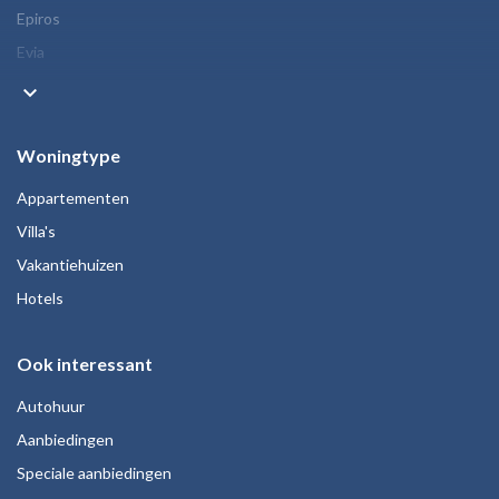
Epiros
Evia
keyboard_arrow_down
Woningtype
Appartementen
Villa's
Vakantiehuizen
Hotels
Ook interessant
Autohuur
Aanbiedingen
Speciale aanbiedingen