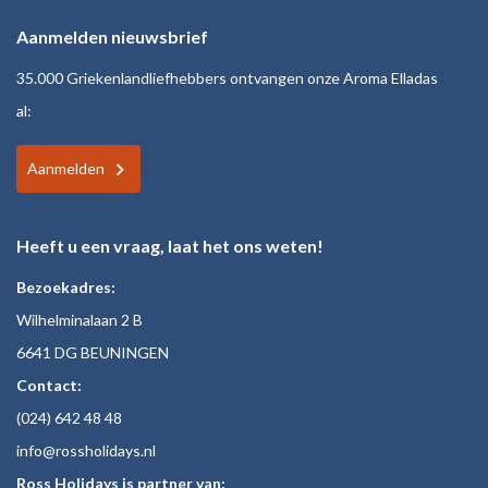
Aanmelden nieuwsbrief
35.000 Griekenlandliefhebbers ontvangen onze Aroma Elladas
al:
Aanmelden
Heeft u een vraag, laat het ons weten!
Bezoekadres:
Wilhelminalaan 2 B
6641 DG BEUNINGEN
Contact:
(024)
642 48
48
inf
o@rossholiday
s.nl
Ross Holidays is partner van: