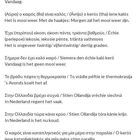
Vandaag.
(Αύριο) ο καιρός (θα) είναι καλός / (Ávríjo) o kerós (tha) iene kalós
Het is mooi weer. Met de haakjes: Morgen zal het mooi weer zijn.
Έχει (περίπου) είκοσι, είκοσι πέντε, τριάντα βαθμούς / Échie
(periepoe) iekosie, iekosie pénte, triánta vathmoes
Het is ongeveer twintig/ vijfentwintig/ dertig graden.
Σήμερα δεν έχει καλό καιρό / Siemera den échie kaló keró
Vandaag is het geen mooi weer.
Το βράδυ πέφτει η θερμοκρασία / To vrádie péftie ie thermokrasíja
’s Avonds koelt het af.
Στην Ολλανδία βρέχει συχνά / Stien Ollandíja vréchie siechná
In Nederland regent het vaak.
Στην Ολλανδία τώρα κάνει κρύο / Stien Ollandíja tóra kánie kríjo.
In Nederland is het nu koud.
Ο καιρός είναι καταπληκτικός για μία μέρα στην παραλία / O kerós
iene katapliektiekós gia míja méra stien paralíja.