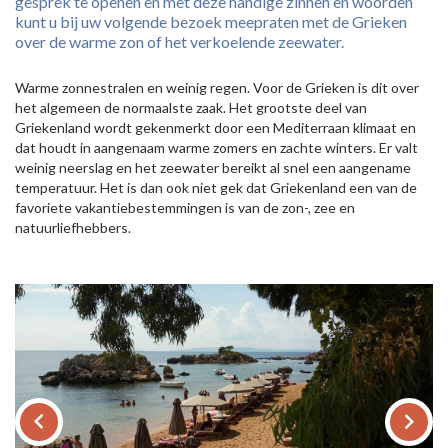
gesprek te openen en met deze handige zinnen en woorden
kunt u bij uw volgende bezoek meepraten met de Grieken
over de warme zon of het verkoelende zeewater.
Warme zonnestralen en weinig regen. Voor de Grieken is dit over
het algemeen de normaalste zaak. Het grootste deel van
Griekenland wordt gekenmerkt door een Mediterraan klimaat en
dat houdt in aangenaam warme zomers en zachte winters. Er valt
weinig neerslag en het zeewater bereikt al snel een aangename
temperatuur. Het is dan ook niet gek dat Griekenland een van de
favoriete vakantiebestemmingen is van de zon-, zee en
natuurliefhebbers.
keyboard_arrow_left
keyboard_arrow_right