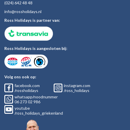
(024)
642 48
48
inf
o@rossholiday
s.nl
Ross Holidays is partner van:
Ross Holidays is aangesloten bij:
Volg ons ook op:
facebook.com
instagram.com
/rossholidays
/ross_holidays
whatsapp/noodnummer
06
273 02
986
youtube
/ross_holidays_griekenland