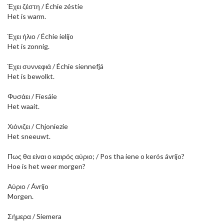
Έχει ζέστη / Échie zéstie
Het is warm.
Έχει ήλιο / Échie ielijo
Het is zonnig.
Έχει συννεφιά / Échie siennefjá
Het is bewolkt.
Φυσάει / Fiesáie
Het waait.
Χιόνιζει / Chjoniezie
Het sneeuwt.
Πως θα είναι ο καιρός αύριο; / Pos tha iene o kerós ávríjo?
Hoe is het weer morgen?
Αύριο / Ávríjo
Morgen.
Σήμερα / Siemera