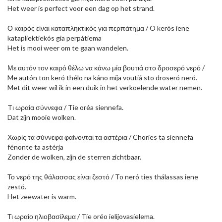
Het weer is perfect voor een dag op het strand.
Ο καιρός είναι καταπληκτικός για περπάτημα / O kerós iene
katapliektiekós gia perpátiema
Het is mooi weer om te gaan wandelen.
Με αυτόν τον καιρό θέλω να κάνω μία βουτιά στο δροσερό νερό /
Me autón ton keró thélo na káno míja voutiá sto droseró neró.
Met dit weer wil ik in een duik in het verkoelende water nemen.
Tι ωραία σύννεφα / Tie oréa siennefa.
Dat zijn mooie wolken.
Χωρίς τα σύννεφα φαίνονται τα αστέρια / Chories ta síennefa
fénonte ta astérja
Zonder de wolken, zijn de sterren zichtbaar.
Το νερό της θάλασσας είναι ζεστό / To neró ties thálassas iene
zestó.
Het zeewater is warm.
Τι ωραίο ηλιοβασίλεμα / Tie oréo ielijovasielema.