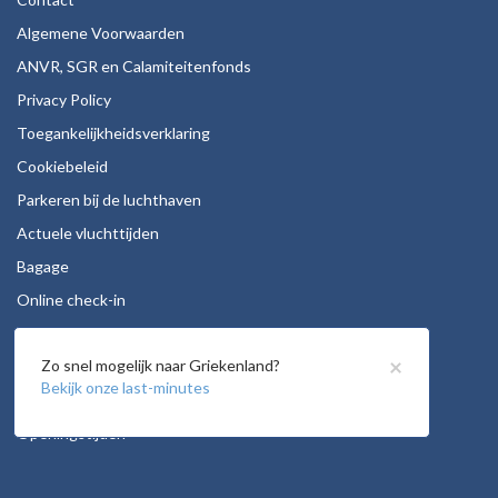
Algemene Voorwaarden
ANVR, SGR en Calamiteitenfonds
Privacy Policy
Toegankelijkheidsverklaring
Cookiebeleid
Parkeren bij de luchthaven
Actuele vluchttijden
Bagage
Online check-in
Stoelreservering
×
Zo snel mogelijk naar Griekenland?
Autohuur
Bekijk onze last-minutes
Vacatures
Openingstijden