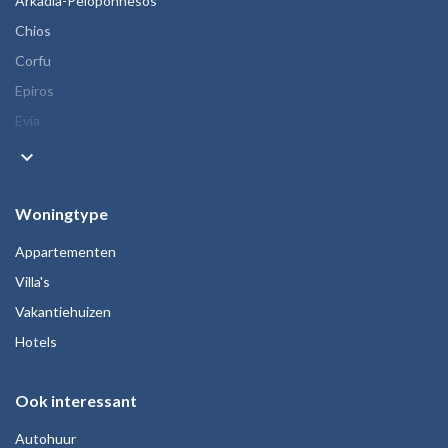
Arkadia-Peloponnesos
Chios
Corfu
Epiros
Evia
keyboard_arrow_down
Woningtype
Appartementen
Villa's
Vakantiehuizen
Hotels
Ook interessant
Autohuur