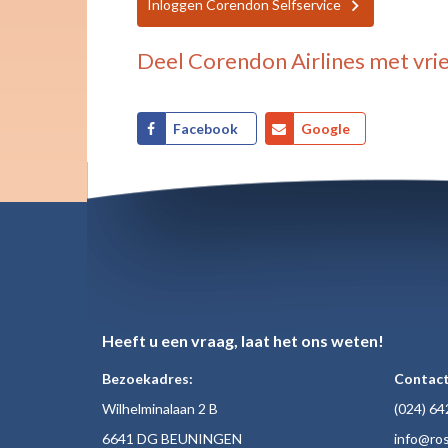
Inloggen Corendon Selfservice
Deel
Corendon Airlines
met vri
Facebook
Google
Heeft u een vraag, laat het ons weten!
Bezoekadres:
Contact
Wilhelminalaan 2 B
(024)
64
6641 DG BEUNINGEN
inf
o@ros