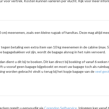
ur voor vertrek. Kosten kunnen variëren per vlucht. Kijk voor meer infor
cm) meenemen, zoals een kleine rugzak of handtas. Deze mag altijd mee i
er tegen betaling een extra item van 10 kg meenemen in de cabine (max. 5
e bagagebakken vol zijn, wordt de bagage alsnog in het ruim vervoerd.
n dient u dit bij te boeken. Dit kan direct bij boeking of vanaf 6 weken t
heeft u vooraf geen bagage bijgeboekt en moet uw bagage toch als ruimb
ning worden gebracht vindt u terug bij het kopje bagage van de
veel ges
hecken regelt u eenvoudig via
Corendon Selfservice
. Inloggen kan vanaf