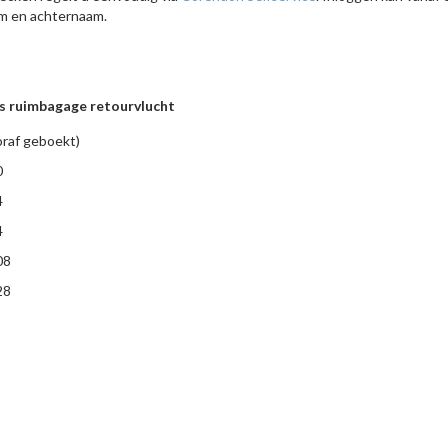
um en achternaam.
js ruimbagage retourvlucht
oraf geboekt)
0
4
4
08
28