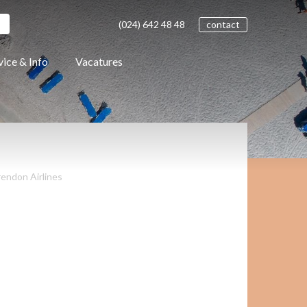
(024)
642 48
48
contact
vice & Info
Vacatures
endon Airlines