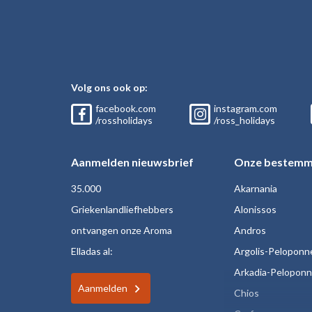
Volg ons ook op:
facebook.com
instagram.com
/rossholidays
/ross_holidays
Aanmelden nieuwsbrief
Onze bestemm
35.000
Akarnania
Griekenlandliefhebbers
Alonissos
ontvangen onze Aroma
Andros
Elladas al:
Argolis-Peloponn
Arkadia-Pelopon
Aanmelden
Chios