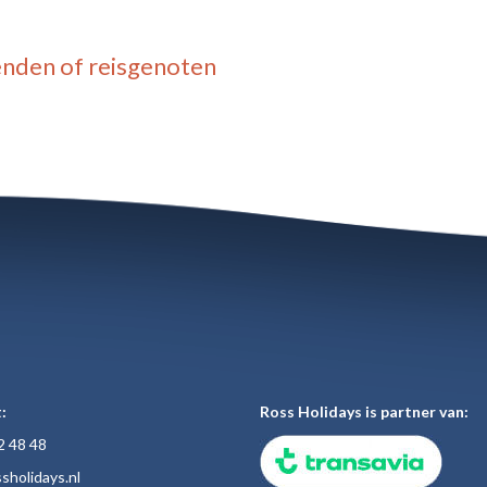
enden of reisgenoten
:
Ross Holidays is partner van:
2 48
48
sholiday
s.nl