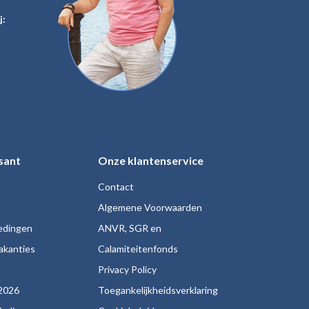
j:
sant
Onze klantenservice
Contact
Algemene Voorwaarden
iedingen
ANVR, SGR en
akanties
Calamiteitenfonds
s
Privacy Policy
2026
Toegankelijkheidsverklaring