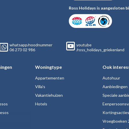
Ross Holidays is aangesloten bi
whatsapp/noodnummer
youtube
06
273 02
986
/ross_holidays_griekenland
ingen
Woningtype
Ook interes
Appartementen
Autohuur
Villa's
Aanbiedingen
Vakantiehuizen
Speciale aanb
esos
Hotels
Eenpersoonsv
nesos
Kortingsactie
Vroegboeken 