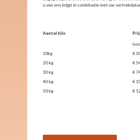
u van ons krijgt in combinatie met uw vertrekdat
Aantal kilo
Pri
(vo
10kg
€ 3
20 kg
€ 5
30 kg
€ 7
40 kg
€ 1
50 kg
€ 1