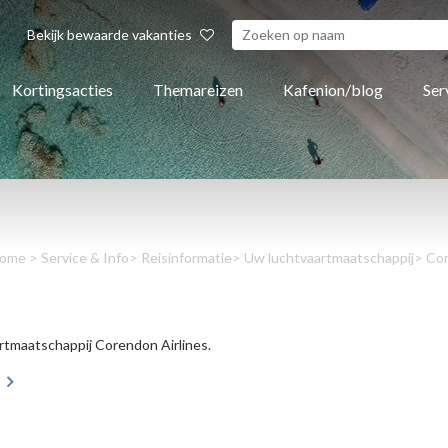
Bekijk bewaarde vakanties
Kortingsacties
Themareizen
Kafenion/blog
Ser
ome
>
Service & Info
>
Reisinformatie
>
Uw luchtvaartmaatschappij
> Cor
rtmaatschappij Corendon Airlines.