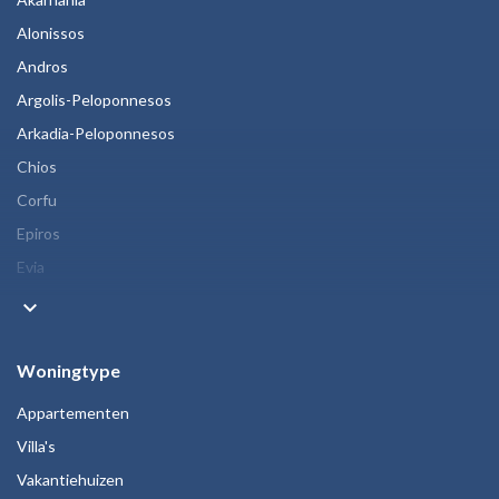
Alonissos
Andros
Argolis-Peloponnesos
Arkadia-Peloponnesos
Chios
Corfu
Epiros
Evia
keyboard_arrow_down
Woningtype
Appartementen
Villa's
Vakantiehuizen