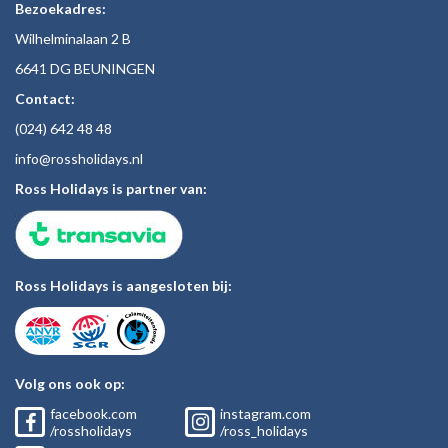
Bezoekadres:
Wilhelminalaan 2 B
6641 DG BEUNINGEN
Contact:
(024)
642 48
48
inf
o@rossholiday
s.nl
Ross Holidays is partner van:
Ross Holidays is aangesloten bij:
Volg ons ook op:
facebook.com
instagram.com
/rossholidays
/ross_holidays