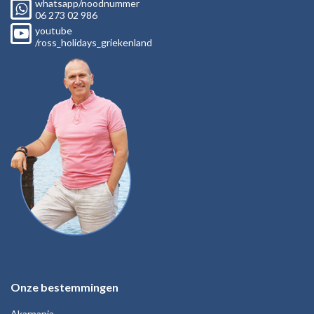
whatsapp/noodnummer
06
273 02
986
youtube
/ross_holidays_griekenland
Onze bestemmingen
Akarnania