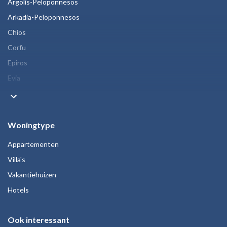
Argolis-Peloponnesos
Arkadia-Peloponnesos
Chios
Corfu
Epiros
Evia
keyboard_arrow_down
Woningtype
Appartementen
Villa's
Vakantiehuizen
Hotels
Ook interessant