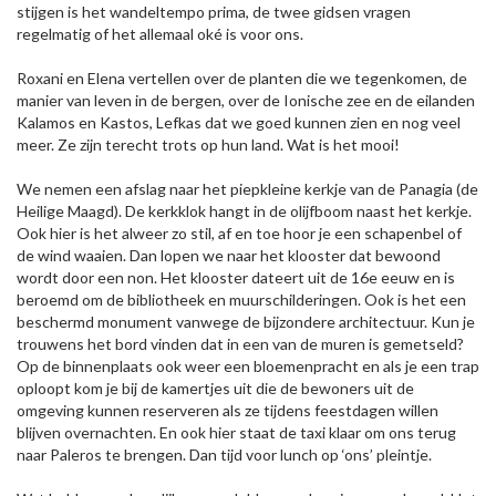
stijgen is het wandeltempo prima, de twee gidsen vragen
regelmatig of het allemaal oké is voor ons.
Roxani en Elena vertellen over de planten die we tegenkomen, de
manier van leven in de bergen, over de Ionische zee en de eilanden
Kalamos en Kastos, Lefkas dat we goed kunnen zien en nog veel
meer. Ze zijn terecht trots op hun land. Wat is het mooi!
We nemen een afslag naar het piepkleine kerkje van de Panagia (de
Heilige Maagd). De kerkklok hangt in de olijfboom naast het kerkje.
Ook hier is het alweer zo stil, af en toe hoor je een schapenbel of
de wind waaien. Dan lopen we naar het klooster dat bewoond
wordt door een non. Het klooster dateert uit de 16e eeuw en is
beroemd om de bibliotheek en muurschilderingen. Ook is het een
beschermd monument vanwege de bijzondere architectuur. Kun je
trouwens het bord vinden dat in een van de muren is gemetseld?
Op de binnenplaats ook weer een bloemenpracht en als je een trap
oploopt kom je bij de kamertjes uit die de bewoners uit de
omgeving kunnen reserveren als ze tijdens feestdagen willen
blijven overnachten. En ook hier staat de taxi klaar om ons terug
naar Paleros te brengen. Dan tijd voor lunch op ‘ons’ pleintje.