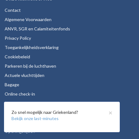
Contact
Algemene Voorwaarden
ANVR, SGR en Calamiteitenfonds
Privacy Policy
Toegankelijkheidsverklaring
Cookiebeleid
Parkeren bij de luchthaven
Actuele vluchttijden
Bagage
Online check-in
Stoelreservering
×
Zo snel mogelijk naar Griekenland?
Autohuur
Bekijk onze last-minutes
Vacatures
Openingstijden