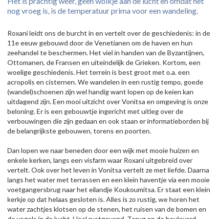
Het is prachtig weer, geen wolkje aan de lucht en omdat het
nog vroeg is, is de temperatuur prima voor een wandeling.
Roxani leidt ons de burcht in en vertelt over de geschiedenis: in de
11e eeuw gebouwd door de Venetianen om de haven en hun
zeehandel te beschermen. Het viel in handen van de Byzantijnen,
Ottomanen, de Fransen en uiteindelijk de Grieken. Kortom, een
woelige geschiedenis. Het terrein is best groot met o.a. een
acropolis en cisternen. We wandelen in een rustig tempo, goede
(wandel)schoenen zijn wel handig want lopen op de keien kan
uitdagend zijn. Een mooi uitzicht over Vonitsa en omgeving is onze
beloning. Er is een gebouwtje ingericht met uitleg over de
verbouwingen die zijn gedaan en ook staan er informatieborden bij
de belangrijkste gebouwen, torens en poorten.
Dan lopen we naar beneden door een wijk met mooie huizen en
enkele kerken, langs een visfarm waar Roxani uitgebreid over
vertelt. Ook over het leven in Vonitsa vertelt ze met liefde. Daarna
langs het water met terrassen en een klein haventje via een mooie
voetgangersbrug naar het eilandje Koukoumitsa. Er staat een klein
kerkje op dat helaas gesloten is. Alles is zo rustig, we horen het
water zachtjes klotsen op de stenen, het ruisen van de bomen en
de vogels in de lucht. Heel rustgevend. Terug op de boulevard