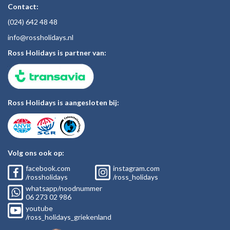
Contact:
(024)
642 48
48
inf
o@rossholiday
s.nl
Ross Holidays is partner van:
Ross Holidays is aangesloten bij:
Volg ons ook op:
facebook.com
instagram.com
/rossholidays
/ross_holidays
whatsapp/noodnummer
06
273 02
986
youtube
/ross_holidays_griekenland