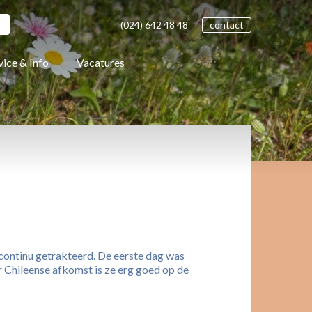
(024)
642 48
48
contact
vice & Info
Vacatures
 continu getrakteerd. De eerste dag was
r Chileense afkomst is ze erg goed op de