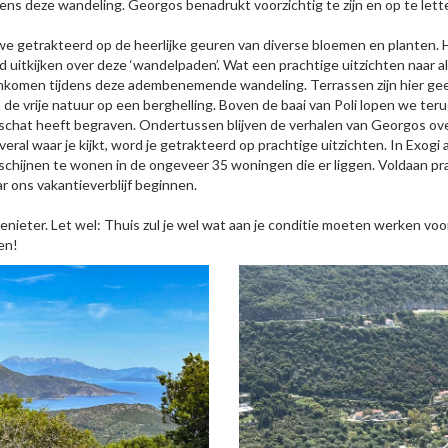
jdens deze wandeling. Georgos benadrukt voorzichtig te zijn en op te let
n we getrakteerd op de heerlijke geuren van diverse bloemen en planten.
 uitkijken over deze ‘wandelpaden’. Wat een prachtige uitzichten naar
enkomen tijdens deze adembenemende wandeling. Terrassen zijn hier ge
n de vrije natuur op een berghelling. Boven de baai van Poli lopen we teru
hat heeft begraven. Ondertussen blijven de verhalen van Georgos over h
ral waar je kijkt, word je getrakteerd op prachtige uitzichten. In Exo
schijnen te wonen in de ongeveer 35 woningen die er liggen. Voldaan p
r ons vakantieverblijf beginnen.
genieter. Let wel: Thuis zul je wel wat aan je conditie moeten werken vo
en!