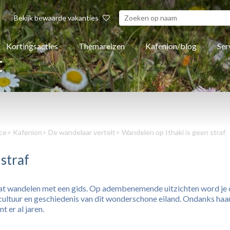
Bekijk bewaarde vakanties
Kortingsacties
Themareizen
Kafenion/blog
Ser
t
ce
>
Kafenion
>
De wandelaar vertelt
> Wandelen op Ithaki is geen straf
straf
e gaat wandelen met een gids. Op adembenemende uitzichten word je
de cultuur en geschiedenis van dit wonderschone eiland. Ondanks haa
 er al jaren.