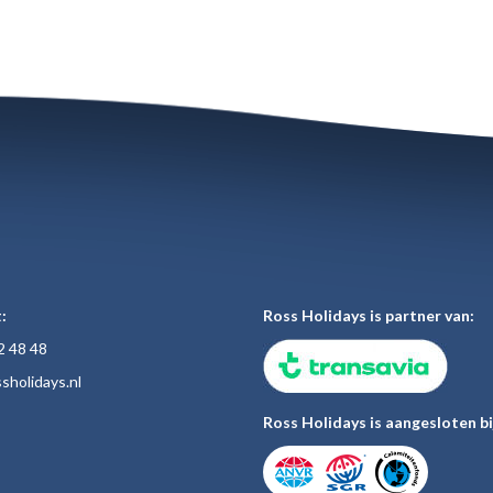
:
Ross Holidays is partner van:
2 48
48
sholiday
s.nl
Ross Holidays is aangesloten bi