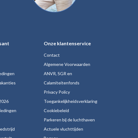
sant
Onze klantenservice
Contact
Algemene Voorwaarden
iedingen
ANVR, SGR en
akanties
Calamiteitenfonds
s
Privacy Policy
2026
Toegankelijkheidsverklaring
biedingen
Cookiebeleid
Parkeren bij de luchthaven
edstrijd
Actuele vluchttijden