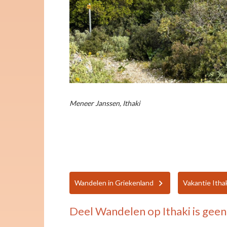
Meneer Janssen, Ithaki
Wandelen in Griekenland
Vakantie Itha
Deel
Wandelen op Ithaki is geen