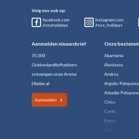
Volg ons ook op:
facebook.com
instagram.com
/rossholidays
/ross_holidays
Aanmelden nieuwsbrief
Onze bestemm
35.000
Akarnania
Griekenlandliefhebbers
Alonissos
ontvangen onze Aroma
Andros
Elladas al:
Argolis-Peloponn
Arkadia-Pelopon
Aanmelden
Chios
Corfu
Epiros
Evia