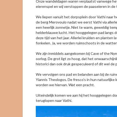
Onze wandeldagen waren verplaatst vanwege het Gr
eierenspel en wij verstoppen de paaseieren in d
We liepen vanuit het dorpsplein door Vathi naar
de berg Merovoulo nadat we eerst Vathi via aller
een heerlijk zonnetje. Niet te warm, geweldig tem
helderblauwe lucht. Het hooggelegen pad langs de
deze tijd van het jaar. Allerlei kruiden en plant
fonkelen. Ja, we worden ruimschoots in de watte
We zijn inmiddels aangekomen bij Cave of the Ny
oorlog. De grot ligt zo hoog, dat het onwaarschijn
historici dan ook druk gespeculeerd of dit wel de 
We vervolgen ons pad en belanden aan bij de ruïn
Yiannis Theologos. De fresco’s in hun natuurlijke
worden we hiervan. Wat een pracht.
Uiteindelijk komen we aan hij het hooggelegen dorp
teruglopen naar Vathi.