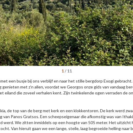
1
/
11
een busje bij ons verblijf en naar het stille bergdorp Exogi gebracht.
achtig genieten met z’n allen, voordat we Georgos onze gids van vandaag b
het eiland die zoveel verhalen kent. Zijn twinkelende ogen verraden de o
akia, de top van de berg met kerk en een klokkentoren. De kerk werd zw
ing van Panos Gratsos. Een scheepseigenaar die afkomstig was van Ithaki
 werd. We zitten inmiddels op een hoogte van 505 meter. Het uitzicht h
ht. Van hieruit gaan we een lange, steile, laag begroeide helling naar 