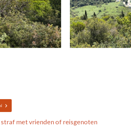
ki
 straf
met vrienden of reisgenoten