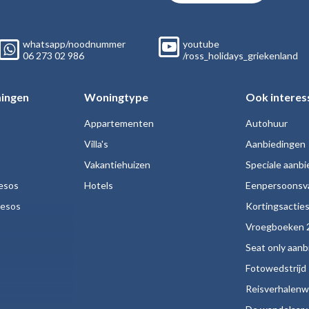
whatsapp/noodnummer
youtube
06
273 02
986
/ross_holidays_griekenland
ingen
Woningtype
Ook interes
Appartementen
Autohuur
Villa's
Aanbiedingen
Vakantiehuizen
Speciale aanb
esos
Hotels
Eenpersoonsv
nesos
Kortingsactie
Vroegboeken 
Seat only aan
Fotowedstrijd
Reisverhalenw