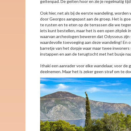
geitenpad. De geiten hoor en zie je regelmatig ti
Ook hier, net als bij de eerste wandeling, worde
door Georgos aangepast aan de groep. Het is goed
te rusten en te eten op de terrassen die we teg
iets kunt bestellen, maar het is een open zitplek i
waarvan archeologen beweren dat Odysseus zijn sc
waardevolle toevoeging aan deze wandeling! En ove
barretje van het dorpje waar maar twee inwoners 
instappen en aan de terugtocht met het busje naa
Ithaki een aanrader voor elke wandelaar, voor de 
deelnemen. Maar het is zeker geen straf om te do