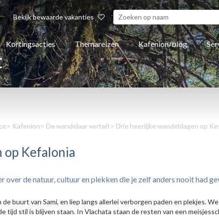
Bekijk bewaarde vakanties
Kortingsacties
Themareizen
Kafenion/blog
Ser
t
ce
>
Kafenion
>
De wandelaar vertelt
> Drie heerlijke wandeldagen op Ke
 op Kefalonia
over de natuur, cultuur en plekken die je zelf anders nooit had g
n de buurt van Sami, en liep langs allerlei verborgen paden en plekjes. 
e tijd stil is blijven staan. In Vlachata staan de resten van een meisj