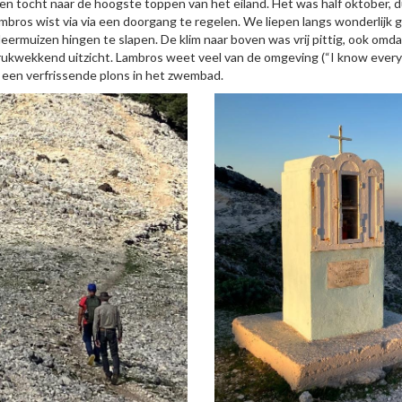
 tocht naar de hoogste toppen van het eiland. Het was half oktober, dus
os wist via via een doorgang te regelen. We liepen langs wonderlijk 
rmuizen hingen te slapen. De klim naar boven was vrij pittig, ook omdat 
wekkend uitzicht. Lambros weet veel van de omgeving (“I know every st
 een verfrissende plons in het zwembad.