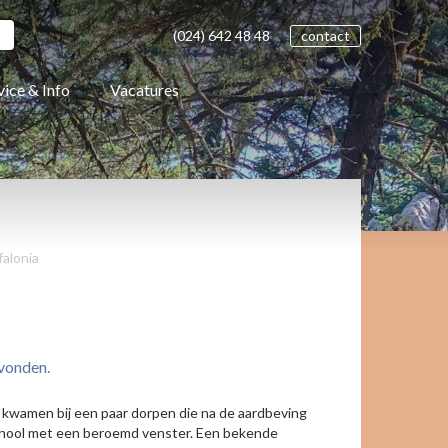
(024)
642 48
48
contact
vice & Info
Vacatures
falonia
evonden.
We kwamen bij een paar dorpen die na de aardbeving
esschool met een beroemd venster. Een bekende