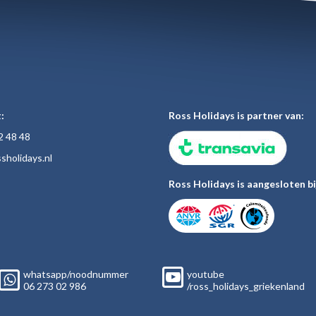
:
Ross Holidays is partner van:
2 48
48
sholiday
s.nl
Ross Holidays is aangesloten bi
whatsapp/noodnummer
youtube
06
273 02
986
/ross_holidays_griekenland