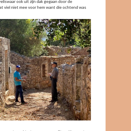
eliswaar ook uit zijn dak gegaan door de
at viel niet mee voor hem want die ochtend was