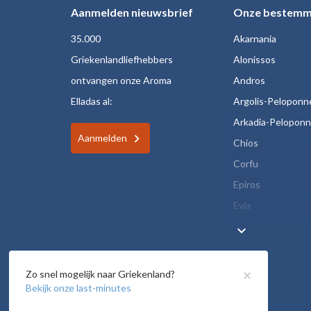
Aanmelden nieuwsbrief
Onze bestemm
35.000
Akarnania
Griekenlandliefhebbers
Alonissos
ontvangen onze Aroma
Andros
Elladas al:
Argolis-Peloponn
Arkadia-Pelopon
Aanmelden
Chios
Corfu
Epiros
Evia
keyboard_arrow_down
×
Zo snel mogelijk naar Griekenland?
Bekijk onze last-minutes