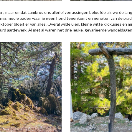
, maar omdat Lambros ons allerlei verrassingen beloofde als we de lang
langs mooie paden waar je geen hond tegenkomt en genoten van de prach
ober bloeit er van alles. Overal wilde uien, kleine witte krokusjes en m
zuurd aardewerk. Al met al waren het drie leuke, gevarieerde wandeldag