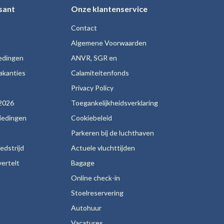
sant
Onze klantenservice
Contact
Algemene Voorwaarden
iedingen
ANVR, SGR en
akanties
Calamiteitenfonds
s
Privacy Policy
2026
Toegankelijkheidsverklaring
biedingen
Cookiebeleid
Parkeren bij de luchthaven
edstrijd
Actuele vluchttijden
ertelt
Bagage
Online check-in
Stoelreservering
Autohuur
Vacatures