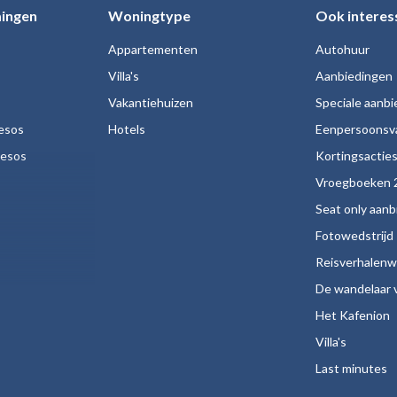
ingen
Woningtype
Ook interes
Appartementen
Autohuur
Villa's
Aanbiedingen
Vakantiehuizen
Speciale aanb
esos
Hotels
Eenpersoonsv
nesos
Kortingsactie
Vroegboeken 
Seat only aan
Fotowedstrijd
Reisverhalenw
De wandelaar v
Het Kafenion
Villa's
Last minutes