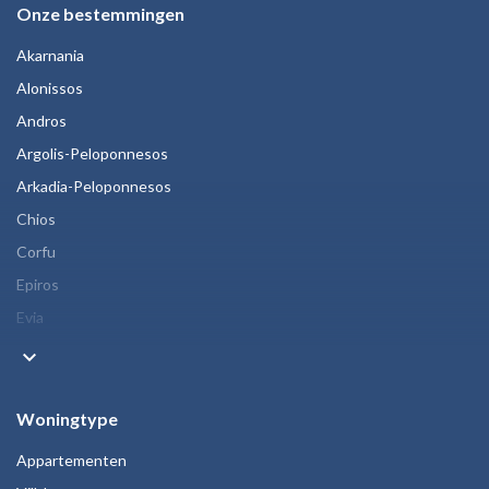
Onze bestemmingen
Akarnania
Alonissos
Andros
Argolis-Peloponnesos
Arkadia-Peloponnesos
Chios
Corfu
Epiros
Evia
keyboard_arrow_down
Woningtype
Appartementen