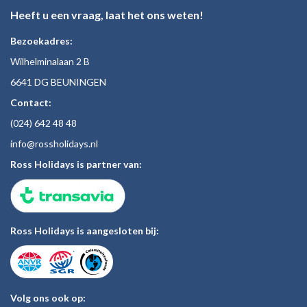
Heeft u een vraag, laat het ons weten!
Bezoekadres:
Wilhelminalaan 2 B
6641 DG BEUNINGEN
Contact:
(024)
642 48
48
inf
o@rossholiday
s.nl
Ross Holidays is partner van:
Ross Holidays is aangesloten bij:
Volg ons ook op: