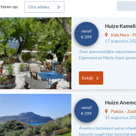
rteren op:
Ons advies
Huize Kameli
vanaf
Kala Nera
-
Pi
€ 399
17 augustus 20
Zeer gemoedelijke vakantiewon
Eigenaresse Maria staat garant
Bekijk
Huize Anem
vanaf
Plakias
-
Zui
€ 399
21 augustus 20
Ánemos betekent aeras ofwel 
heuvels waait hier meestal ee