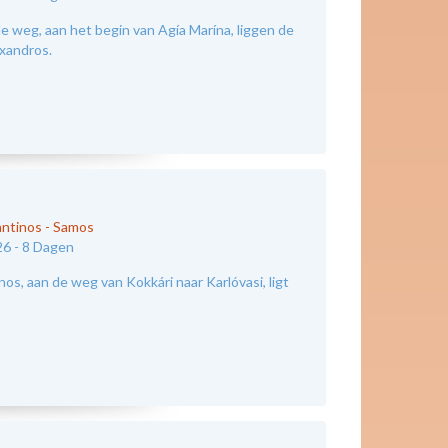
e weg, aan het begin van Agía Marína, liggen de
xandros.
antinos
-
Samos
26 -
8 Dagen
os, aan de weg van Kokkári naar Karlóvasi, ligt