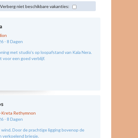
Verberg niet beschikbare vakanties:
a
lion
26 -
8 Dagen
ing met studio's op loopafstand van Kala Nera.
 voor een goed verblijf.
os
d-Kreta Rethymnon
26 -
8 Dagen
wind. Door de prachtige ligging bovenop de
n verkoelend briesje.