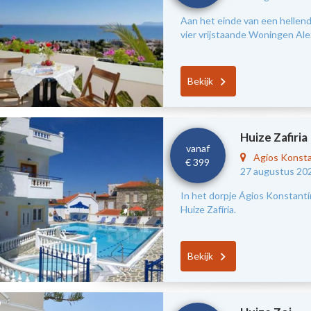
Aan het einde van een hellend
vier vrijstaande Woningen Ale
Bekijk
Huize Zafiria
vanaf
Agios Konst
€ 399
27 augustus 20
In het dorpje Ágios Konstantín
Huize Zafíria.
Bekijk