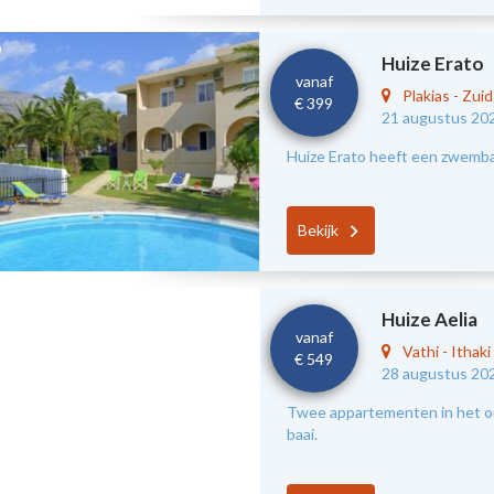
Huize Erato
vanaf
Plakias
-
Zui
€ 399
21 augustus 20
Huize Erato heeft een zwembad
Bekijk
Huize Aelia
vanaf
Vathi
-
Ithaki
€ 549
28 augustus 20
Twee appartementen in het oud
baai.