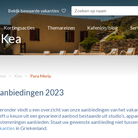
Bekijk bewaarde vakanties
Kortingsacties
Themareizen
Kafenion/blog
Ser
 Kea
me
>
Kea
>
Pera Meria
anbiedingen 2023
eronder vindt u een overzicht van onze aanbiedingen van het vaka
eft u keuze uit een gevarieerd aanbod bestaande uit studio’s, appar
stemmingen aanbieden. Staat uw gewenste aanbieding niet tussen o
kanties
in Griekenland.