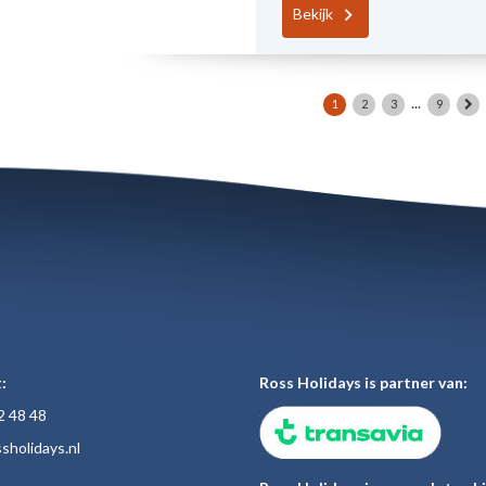
Bekijk
...
1
2
3
9
:
Ross Holidays is partner van:
2 48
48
sholiday
s.nl