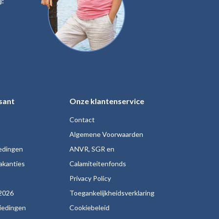
j:
sant
Onze klantenservice
Contact
Algemene Voorwaarden
iedingen
ANVR, SGR en
akanties
Calamiteitenfonds
s
Privacy Policy
2026
Toegankelijkheidsverklaring
biedingen
Cookiebeleid