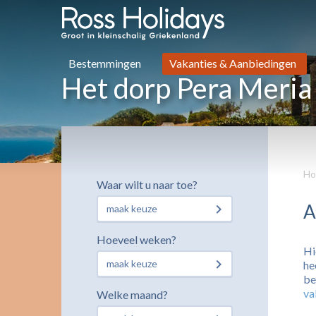
Bestemmingen
Vakanties & Aanbiedingen
Het dorp Pera Meria
Ho
Waar wilt u naar toe?
A
maak keuze
Hoeveel weken?
Hi
maak keuze
he
be
va
Welke maand?