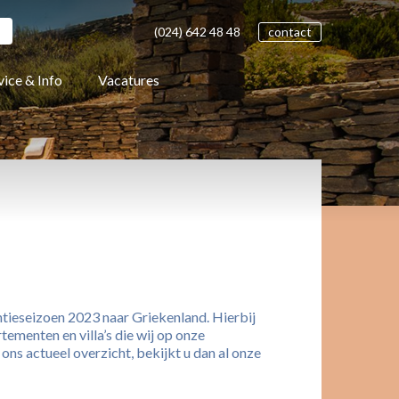
(024)
642 48
48
contact
vice & Info
Vacatures
ntieseizoen 2023 naar Griekenland. Hierbij
tementen en villa’s die wij op onze
ns actueel overzicht, bekijkt u dan al onze