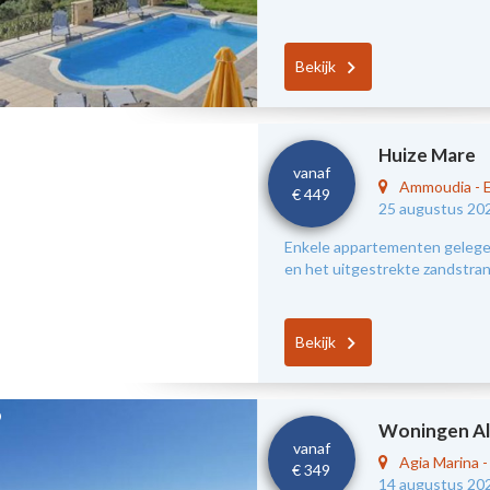
Bekijk
Huize Mare
vanaf
Ammoudia
-
€ 449
25 augustus 20
Enkele appartementen gelegen
en het uitgestrekte zandstra
Bekijk
Woningen Al
vanaf
Agia Marina
€ 349
14 augustus 20