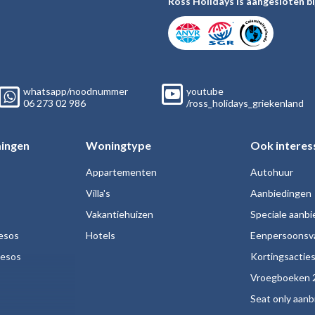
Ross Holidays is aangesloten bi
whatsapp/noodnummer
youtube
06
273 02
986
/ross_holidays_griekenland
ingen
Woningtype
Ook interes
Appartementen
Autohuur
Villa's
Aanbiedingen
Vakantiehuizen
Speciale aanb
esos
Hotels
Eenpersoonsv
nesos
Kortingsactie
Vroegboeken 
Seat only aan