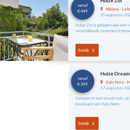
Huize Zoi
vanaf
Nikiana
-
Lef
€ 449
25 augustus 20
Huize Zoí is gelegen aan een v
verschillende tavernes is bin
Bekijk
Huize Dream
vanaf
Kalo Nero
-
M
€ 399
17 augustus 20
Gelegen in een mooie tuin, op 
boulevard van Kalo Nero.
Bekijk