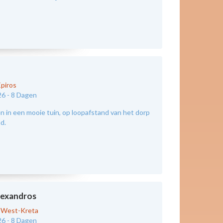
Epiros
26 -
8 Dagen
 in een mooie tuin, op loopafstand van het dorp
nd.
exandros
-
West-Kreta
26 -
8 Dagen