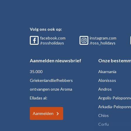
Volg ons ook op:
facebook.com
instagram.com
/rossholidays
/ross_holidays
Aanmelden nieuwsbrief
Onze bestemm
35.000
Akarnania
Griekenlandliefhebbers
Alonissos
ontvangen onze Aroma
Andros
Elladas al:
Argolis-Peloponn
Arkadia-Pelopon
Aanmelden
Chios
Corfu