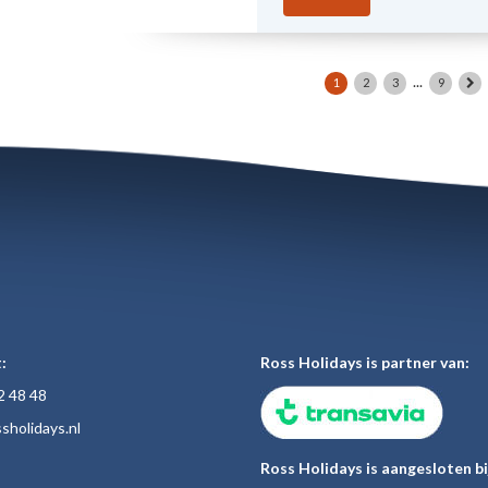
...
1
2
3
9
:
Ross Holidays is partner van:
2 48
48
sholiday
s.nl
Ross Holidays is aangesloten bi