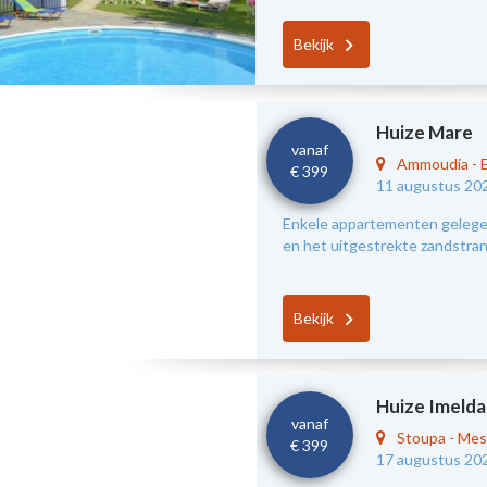
Bekijk
Huize Mare
vanaf
Ammoudia
-
€ 399
11 augustus 20
Enkele appartementen gelegen
en het uitgestrekte zandstra
Bekijk
Huize Imelda
vanaf
Stoupa
-
Mes
€ 399
17 augustus 20