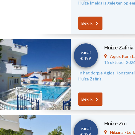
Huize Imelda is gelegen op ee
Bekijk
Huize Zafiria
vanaf
Agios Konst
€ 499
15 oktober 2026
In het dorpje Ágios Konstantín
Huize Zafíria.
Bekijk
Huize Zoi
vanaf
Nikiana
-
Lef
€ 399