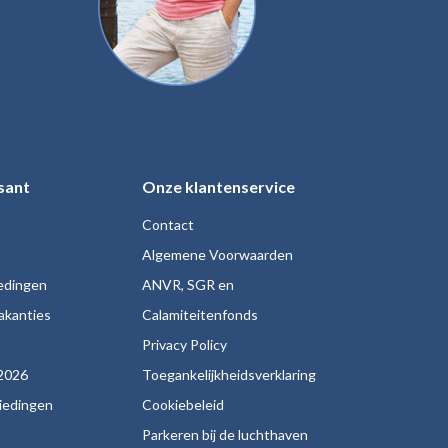
sant
Onze klantenservice
Contact
Algemene Voorwaarden
iedingen
ANVR, SGR en
akanties
Calamiteitenfonds
s
Privacy Policy
2026
Toegankelijkheidsverklaring
biedingen
Cookiebeleid
Parkeren bij de luchthaven