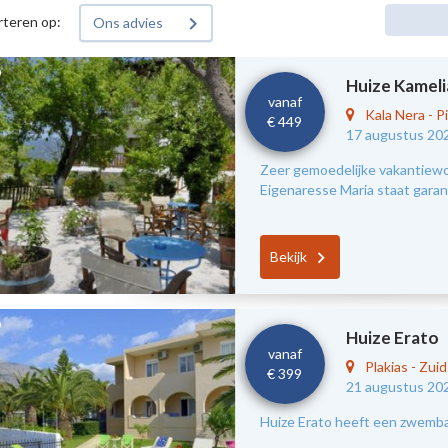
rteren op:
Ons advies
Huize Kameli
vanaf
Kala Nera
-
Pi
€ 449
17 augustus 20
Zeer gemoedelijke vakantiewon
Eigenaresse Maria staat garant
Bekijk
Huize Erato
vanaf
Plakias
-
Zui
€ 399
21 augustus 20
Huize Erato heeft een zwembad