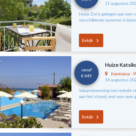
11 augustus 20
Huize Zoí is gelegen aan een v
verschillende tavernes is bin
Bekijk
Huize Katsik
vanaf
Kamisiana
-
W
€ 449
14 augustus 20
Vakantiewoning met enkele s
aan het strand, met een zeer g
Bekijk