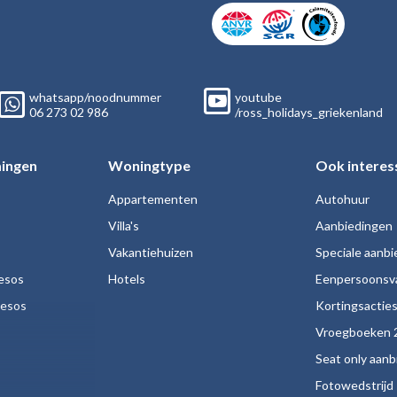
whatsapp/noodnummer
youtube
06
273 02
986
/ross_holidays_griekenland
ingen
Woningtype
Ook interes
Appartementen
Autohuur
Villa's
Aanbiedingen
Vakantiehuizen
Speciale aanb
esos
Hotels
Eenpersoonsv
nesos
Kortingsactie
Vroegboeken 
Seat only aan
Fotowedstrijd