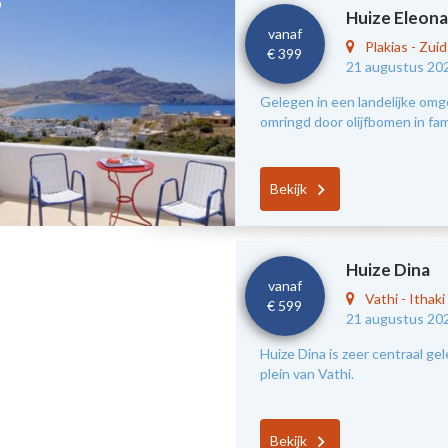
Huize Eleona
vanaf
Plakias
-
Zui
€ 399
21 augustus 20
Gelegen in een landelijke omg
omringd door olijfbomen in fami
Bekijk
Huize Dina
vanaf
Vathi
-
Ithaki
€ 599
21 augustus 20
Huize Dina is zeer centraal ge
plein van Vathi.
Bekijk