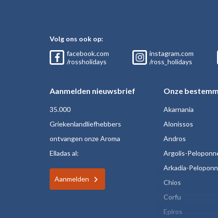
Volg ons ook op:
facebook.com
instagram.com
/rossholidays
/ross_holidays
Aanmelden nieuwsbrief
Onze bestemm
35.000
Akarnania
Griekenlandliefhebbers
Alonissos
ontvangen onze Aroma
Andros
Elladas al:
Argolis-Peloponn
Arkadia-Pelopon
Aanmelden
Chios
Corfu
Epiros