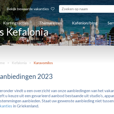
Bekijk bewaarde vakanties
Kortingsacties
Themareizen
Kafenion/blog
Ser
s Kefalonia
me
>
Kefalonia
>
Karavomilos
anbiedingen 2023
eronder vindt u een overzicht van onze aanbiedingen van het vaka
eft u keuze uit een gevarieerd aanbod bestaande uit studio’s, appar
stemmingen aanbieden. Staat uw gewenste aanbieding niet tussen o
kanties
in Griekenland.