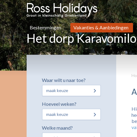
Bestemmingen
Vakanties & Aanbiedingen
Het dorp Karavomilo
Ho
Waar wilt u naar toe?
A
maak keuze
Hoeveel weken?
Hi
maak keuze
he
be
va
Welke maand?