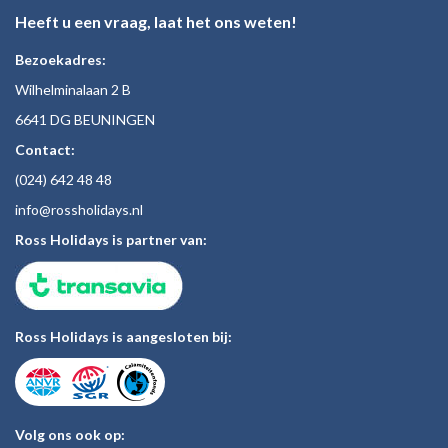
Heeft u een vraag, laat het ons weten!
Bezoekadres:
Wilhelminalaan 2 B
6641 DG BEUNINGEN
Contact:
(024)
642 48
48
inf
o@rossholiday
s.nl
Ross Holidays is partner van:
Ross Holidays is aangesloten bij:
Volg ons ook op: