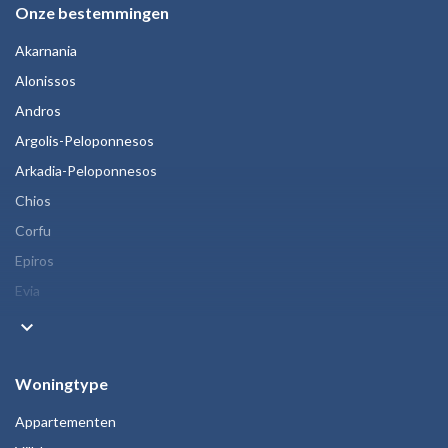
Onze bestemmingen
Akarnania
Alonissos
Andros
Argolis-Peloponnesos
Arkadia-Peloponnesos
Chios
Corfu
Epiros
Evia
keyboard_arrow_down
Woningtype
Appartementen