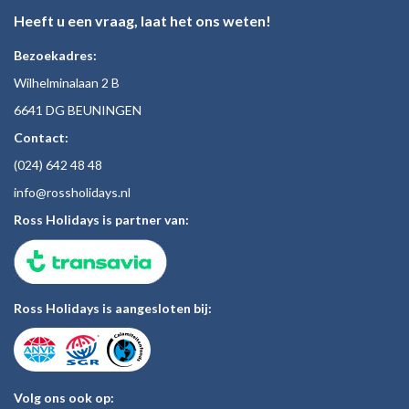
Heeft u een vraag, laat het ons weten!
Bezoekadres:
Wilhelminalaan 2 B
6641 DG BEUNINGEN
Contact:
(024)
642 48
48
inf
o@rossholiday
s.nl
Ross Holidays is partner van:
Ross Holidays is aangesloten bij:
Volg ons ook op: