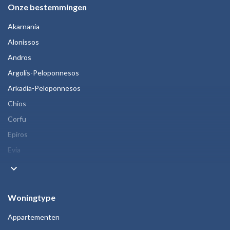
Onze bestemmingen
Akarnania
Alonissos
Andros
Argolis-Peloponnesos
Arkadia-Peloponnesos
Chios
Corfu
Epiros
Evia
keyboard_arrow_down
Woningtype
Appartementen