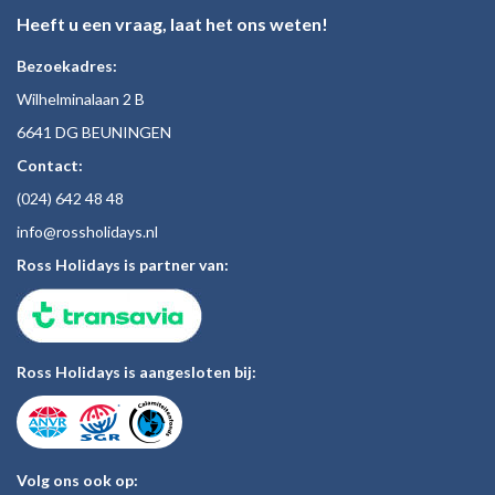
Heeft u een vraag, laat het ons weten!
Bezoekadres:
Wilhelminalaan 2 B
6641 DG BEUNINGEN
Contact:
(024)
642 48
48
inf
o@rossholiday
s.nl
Ross Holidays is partner van:
Ross Holidays is aangesloten bij:
Volg ons ook op: