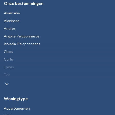
Onze bestemmingen
Akarnania
Alonissos
Andros
Argolis-Peloponnesos
Arkadia-Peloponnesos
Chios
Corfu
Epiros
Evia
keyboard_arrow_down
Woningtype
Appartementen