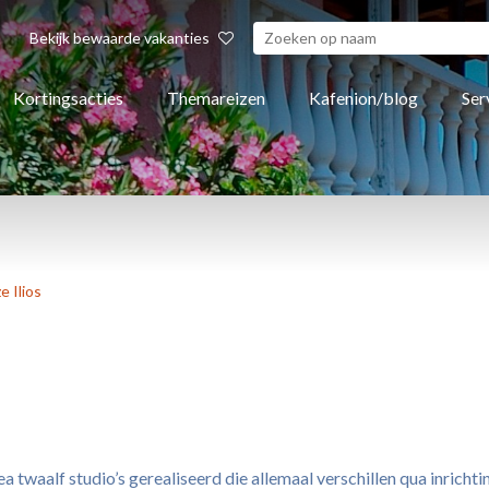
Bekijk bewaarde vakanties
Kortingsacties
Themareizen
Kafenion/blog
Ser
e Ilios
 twaalf studio’s gerealiseerd die allemaal verschillen qua inrichti