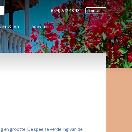
(024)
642 48
48
contact
vice & Info
Vacatures
ng en grootte. De speelse verdeling van de