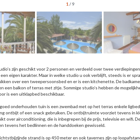
1
/
9
udio’s zijn geschikt voor 2 personen en verdeeld over twee verdiepingen. 
 een eigen karakter. Maar in welke studio u ook verblijft, steeds is er s
ikken over een tweepersoonsbed en er is een kitchenette. De badkamer b
n een balkon of terras met zitje. Sommige studio’s hebben de mogelijkhei
oor is een uitklapbed beschikbaar.
 goed onderhouden tuin is een zwembad met op het terras enkele ligbed
ing ontbijt of een snack gebruiken. De ontbijtruimte voorziet tevens in k
ikt over airconditioning, die is inbegrepen bij de prijs, televisie en wifi
n tevens het bedlinnen en de handdoeken gewisseld.
ichtstbijzijnde strand is op 450 meter en ook tavernes zijn op loopafstand