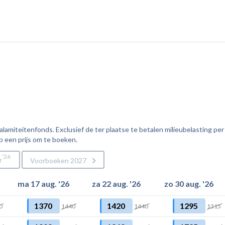
amiteitenfonds. Exclusief de ter plaatse te betalen milieubelasting per
p een prijs om te boeken.
26
r
Voorboeken 2027
ma 17 aug. '26
za 22 aug. '26
zo 30 aug. '26
1370
1420
1295
0
1440
1440
1315