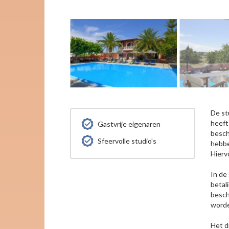
De st
heeft
Gastvrije eigenaren
besch
Sfeervolle studio's
hebbe
Hierv
In de
betal
besch
worde
Het d