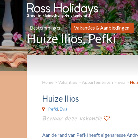
Bestemmingen
Vakanties & Aanbiedingen
Huize Ilios, Pefki
Home
>
Vakanties
>
Appartementen
>
Evia
>
Huiz
Huize Ilios
Pefki
,
Evia
Bewaar deze vakantie
Aan de rand van Pefki heeft eigenaresse Andrea