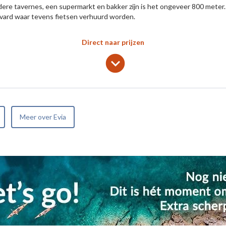
ere tavernes, een supermarkt en bakker zijn is het ongeveer 800 meter. 
vard waar tevens fietsen verhuurd worden.
Direct naar prijzen
lens
keyboard_arrow_down
Meer over Evia