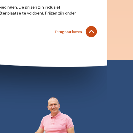
edingen. De prijzen zijn inclusief
(ter plaatse te voldoen). Prijzen zijn onder
lens
keyboard_arrow_up
Terug naar boven