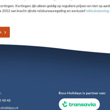
rtingen. Kortingen zijn alleen geldig op reguliere prijzen en niet op aanbi
s 2012 van kracht zijnde reisbureauregeling en exclusief
milieubelasting
ek
:
Ross Holidays is partner van:
2 48
48
sholiday
s.nl