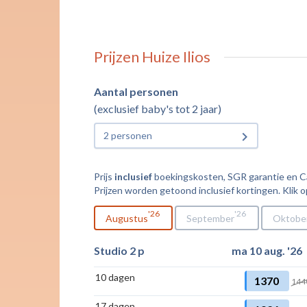
Prijzen Huize Ilios
Aantal personen
(exclusief baby's tot 2 jaar)
2 personen
Prijs
inclusief
boekingskosten, SGR garantie en Cal
Prijzen worden getoond inclusief kortingen. Klik o
26
26
Augustus
September
Oktobe
Studio 2 p
ma 10 aug. '26
10 dagen
1370
144
17 dagen