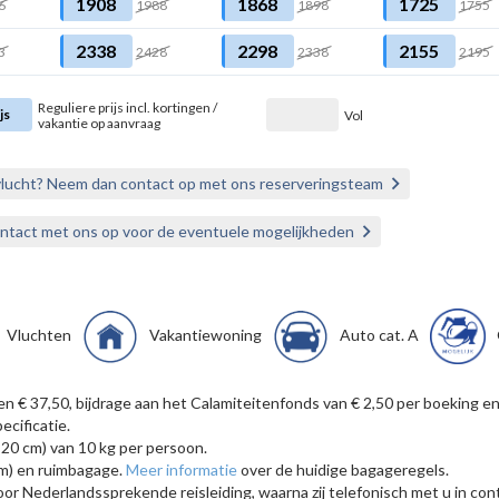
1908
1868
1725
6
1988
1898
1755
2338
2298
2155
3
2428
2338
2195
Reguliere prijs incl. kortingen /
js
Vol
vakantie op aanvraag
vlucht? Neem dan contact op met ons reserveringsteam
ontact met ons op voor de eventuele mogelijkheden
Vluchten
Vakantiewoning
Auto cat. A
ten € 37,50, bijdrage aan het Calamiteitenfonds van € 2,50 per boekin
ecificatie.
 20 cm) van 10 kg per persoon.
cm) en ruimbagage.
Meer informatie
over de huidige bagageregels.
Nederlandssprekende reisleiding, waarna zij telefonisch met u in contac