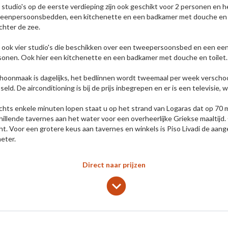
studio's op de eerste verdieping zijn ook geschikt voor 2 personen en 
eenpersoonsbedden, een kitchenette en een badkamer met douche en toi
chter de zee.
jn ook vier studio's die beschikken over een tweepersoonsbed en een ee
sonen. Ook hier een kitchenette en een badkamer met douche en toilet. E
hoonmaak is dagelijks, het bedlinnen wordt tweemaal per week versch
eld. De airconditioning is bij de prijs inbegrepen en er is een televisie, wif
echts enkele minuten lopen staat u op het strand van Logaras dat op 70 m
hillende tavernes aan het water voor een overheerlijke Griekse maaltijd. 
ht. Voor een grotere keus aan tavernes en winkels is Piso Livadi de aange
eter.
Direct naar prijzen
lens
keyboard_arrow_down