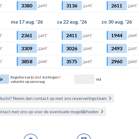
3380
3136
2611
2
3470
3176
2651
ma 17 aug. '26
za 22 aug. '26
zo 30 aug. '26
2361
2411
1944
1
2431
2431
1964
3309
3026
2493
6
3389
3056
2523
3858
3575
2960
5
3948
3615
3000
Reguliere prijs incl. kortingen /
js
Vol
vakantie op aanvraag
vlucht? Neem dan contact op met ons reserveringsteam
ontact met ons op voor de eventuele mogelijkheden