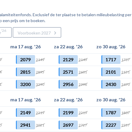
amiteitenfonds. Exclusief de ter plaatse te betalen milieubelasting per
p een prijs om te boeken.
26
r
Voorboeken 2027
ma 17 aug. '26
za 22 aug. '26
zo 30 aug. '26
2079
2129
1717
9
2149
2149
1737
2815
2571
2101
4
2895
2601
2131
3200
2956
2430
1
3290
2996
2470
ma 17 aug. '26
za 22 aug. '26
zo 30 aug. '26
2149
2199
1787
9
2219
2219
1807
2941
2697
2227
0
3021
2727
2257