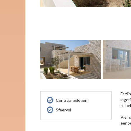
Er zi
inger
Centraal gelegen
ze he
Sfeervol
Vier 
eenpe