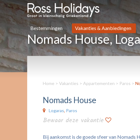
Bestemmingen
Vakanties & Aanbiedingen
Nomads House, Loga
Home
>
Vakanties
>
Appartementen
>
Paros
>
N
Nomads House
Logaras
,
Paros
Bewaar deze vakantie
Bij aankomst is de goede sfeer van Nomads Ho