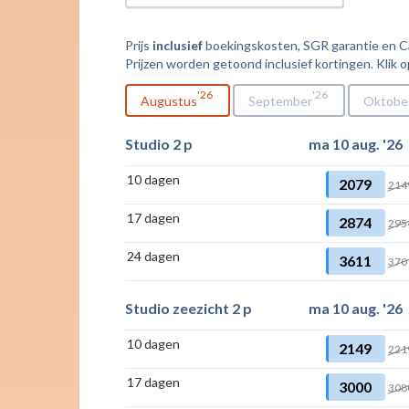
Prijs
inclusief
boekingskosten, SGR garantie en Cal
Prijzen worden getoond inclusief kortingen. Klik o
26
26
Augustus
September
Oktobe
Studio 2 p
ma 10 aug. '26
10 dagen
2079
214
17 dagen
2874
295
24 dagen
3611
370
Studio zeezicht 2 p
ma 10 aug. '26
10 dagen
2149
221
17 dagen
3000
308