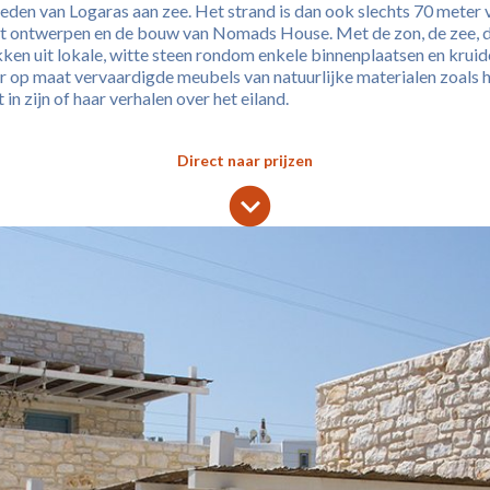
erleden van Logaras aan zee. Het strand is dan ook slechts 70 met
het ontwerpen en de bouw van Nomads House. Met de zon, de zee, de
n uit lokale, witte steen rondom enkele binnenplaatsen en kruid
 op maat vervaardigde meubels van natuurlijke materialen zoals hou
n zijn of haar verhalen over het eiland.
Direct naar prijzen
lens
keyboard_arrow_down