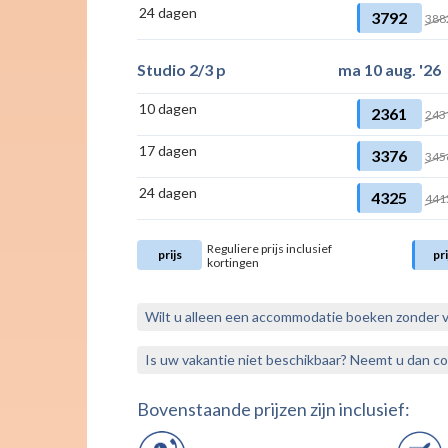
24 dagen
3792
388
Studio 2/3 p
ma 10 aug. '26
10 dagen
2361
243
17 dagen
3376
345
24 dagen
4325
441
Reguliere prijs inclusief
prijs
pri
kortingen
Wilt u alleen een accommodatie boeken zonder 
Is uw vakantie niet beschikbaar? Neemt u dan c
Bovenstaande prijzen zijn inclusief: