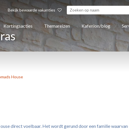
Bekijk bewaarde vakanties
Kortingsacties
Themareizen
Kafenion/blog
Ser
ras
omads House
use direct voelbaar. Het wordt gerund door een familie waarvan d