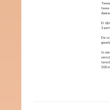
Twee 
twee 
daara
Er zi
3 per
De sc
gewiss
In sl
versc
terec
500 m