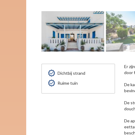
Er zi
door 
Dichtbij strand
Ruime tuin
De ka
bevin
De st
douch
De ap
eetta
besch