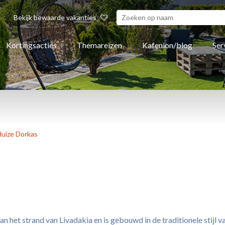
Bekijk bewaarde vakanties
Kortingsacties
Themareizen
Kafenion/blog
Ser
uize Dorkas
n het strand van Livadakia en is gebouwd in de traditionele stij