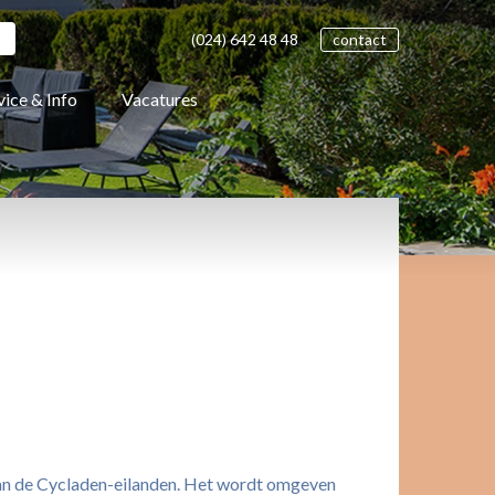
(024)
642 48
48
contact
vice & Info
Vacatures
l van de Cycladen-eilanden. Het wordt omgeven