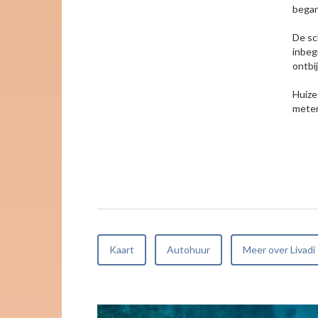
began
De sc
inbeg
ontbij
Huize
meter
Kaart
Autohuur
Meer over Livadi