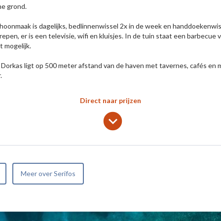
e grond.
hoonmaak is dagelijks, bedlinnenwissel 2x in de week en handdoekenwissel
repen, er is een televisie, wifi en kluisjes. In de tuin staat een barbecu
t mogelijk.
 Dorkas ligt op 500 meter afstand van de haven met tavernes, cafés en mi
.
Direct naar prijzen
lens
keyboard_arrow_down
Meer over Serifos