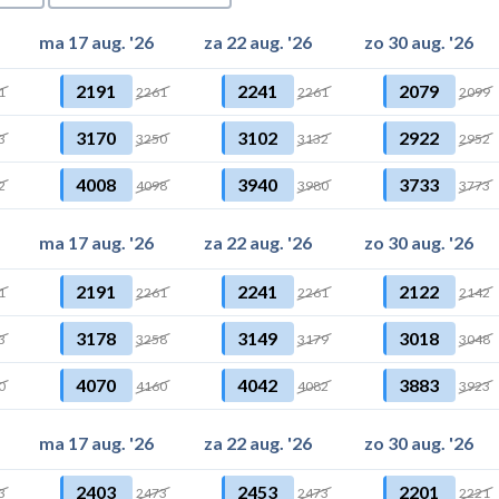
ma 17 aug. '26
za 22 aug. '26
zo 30 aug. '26
2191
2241
2079
1
2261
2261
2099
3170
3102
2922
3
3250
3132
2952
4008
3940
3733
2
4098
3980
3773
ma 17 aug. '26
za 22 aug. '26
zo 30 aug. '26
2191
2241
2122
1
2261
2261
2142
3178
3149
3018
3
3258
3179
3048
4070
4042
3883
0
4160
4082
3923
ma 17 aug. '26
za 22 aug. '26
zo 30 aug. '26
2403
2453
2201
3
2473
2473
2221