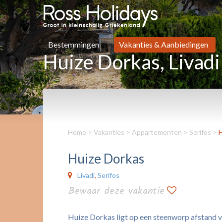
Bestemmingen
Vakanties & Aanbiedingen
Huize Dorkas, Livadi
Home
>
Vakanties
>
Appartementen
>
Serifos
>
H
Huize Dorkas
Livadi
,
Serifos
Bewaar deze vakantie
Huize Dorkas ligt op een steenworp afstand va