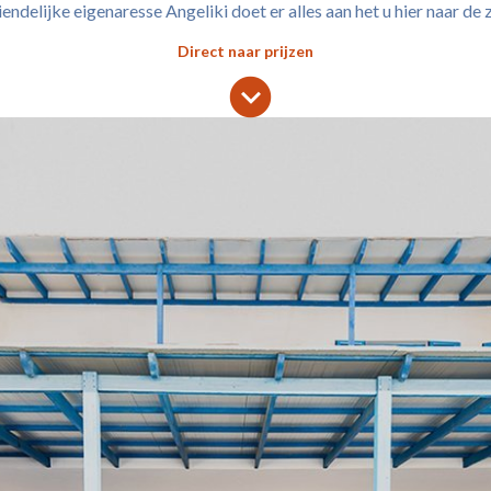
iendelijke eigenaresse Angeliki doet er alles aan het u hier naar de 
Direct naar prijzen
lens
keyboard_arrow_down