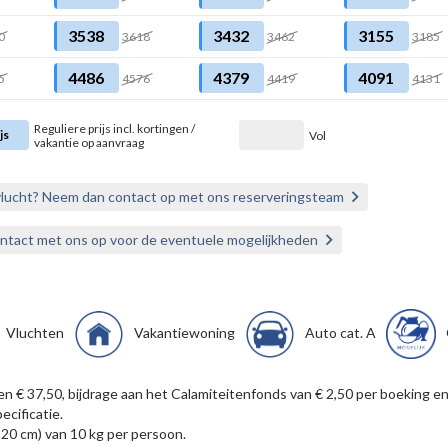
3538
3432
3155
0
3618
3462
3185
4486
4379
4091
5
4576
4419
4131
Reguliere prijs incl. kortingen /
js
Vol
vakantie op aanvraag
vlucht? Neem dan contact op met ons reserveringsteam
ontact met ons op voor de eventuele mogelijkheden
Vluchten
Vakantiewoning
Auto cat. A
ten € 37,50, bijdrage aan het Calamiteitenfonds van € 2,50 per boekin
ecificatie.
 20 cm) van 10 kg per persoon.