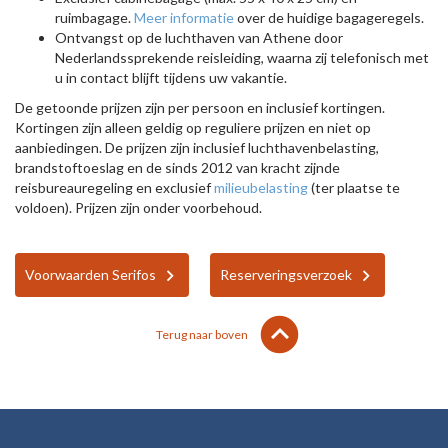
ruimbagage.
Meer informatie
over de huidige bagageregels.
Ontvangst op de luchthaven van Athene door
Nederlandssprekende reisleiding, waarna zij telefonisch met
u in contact blijft tijdens uw vakantie.
De getoonde prijzen zijn per persoon en inclusief kortingen.
Kortingen zijn alleen geldig op reguliere prijzen en niet op
aanbiedingen. De prijzen zijn inclusief luchthavenbelasting,
brandstoftoeslag en de sinds 2012 van kracht zijnde
reisbureauregeling en exclusief
milieubelasting
(ter plaatse te
voldoen). Prijzen zijn onder voorbehoud.
Voorwaarden Serifos
Reserveringsverzoek
lens
keyboard_arrow_up
Terug naar boven