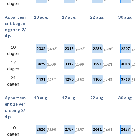
dagen
Appartem
10 aug.
17 aug.
22 aug.
30 aug.
ent began
e grond 2/
4 p
10
2332
2317
2288
2207
2402
2387
2308
222
dagen
17
3429
3319
3291
3018
3509
3399
3321
304
dagen
24
4431
4290
4105
3768
4521
4380
4145
380
dagen
Appartem
10 aug.
17 aug.
22 aug.
30 aug.
ent 1e ver
dieping 2/
4 p
10
2826
2787
2641
2427
2896
2857
2661
244
dagen