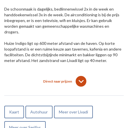
De schoonmaak is dagelijks, bedlinnenwissel 2x in de week en
handdoekenwissel 3x in de week. De airconditioning is bij de prijs
inbegrepen, er is een televisie, wifi en kluisjes. Er kan gebruik
worden gemaakt van gemeenschappelijke wasmachines en
drogers.
Huize Indigo ligt op 600 meter afstand van de haven. Op korte
loopafstand is er een ruime keuze aan tavernes, kafenia en andere
faciliteiten. De dichtstbijzijnde minimarkt en bakker liggen op 90
meter afstand. Het zandstrand van Livadi ligt op 40 meter.
lens
keyboard_arrow_down
Direct naar prijzen
Kaart
Autohuur
Meer over Livadi
Meer over Serifos