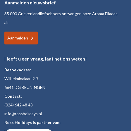
Aanmelden nieuwsbrief
35.000 Griekenlandliefhebbers ontvangen onze Aroma Elladas
al:
Aanmelden
Heeft u een vraag, laat het ons weten!
Bezoekadres:
Wilhelminalaan 2 B
6641 DG BEUNINGEN
Contact:
(024)
642 48
48
inf
o@rossholiday
s.nl
Ross Holidays is partner van: