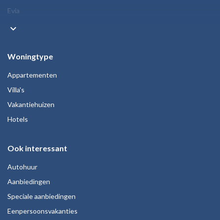
Evia
keyboard_arrow_down
Woningtype
Appartementen
Villa's
Vakantiehuizen
Hotels
Ook interessant
Autohuur
Aanbiedingen
Speciale aanbiedingen
Eenpersoonsvakanties