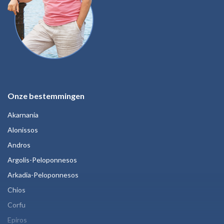
Onze bestemmingen
Akarnania
Alonissos
Andros
Argolis-Peloponnesos
Arkadia-Peloponnesos
Chios
Corfu
Epiros