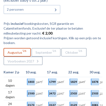
(exclusief baby's tot 2 jaar)
2 personen
Prijs
inclusief
boekingskosten, SGR garantie en
Calamiteitenfonds. Exclusief de ter plaatse te betalen
€ 2,00
milieubelasting per nacht:
.
Prijzen worden getoond inclusief kortingen. Klik op een prijs om te
boeken.
26
26
26
Augustus
September
Oktober
Voorboeken 2027
Kamer 2 p
10 aug.
17 aug.
22 aug.
30 aug.
10
1803
1799
1829
1878
1873
1869
1849
189
dagen
17
2500
2472
2503
2503
2580
2552
2533
253
dagen
24
3173
3137
3129
3081
3263
3227
3169
312