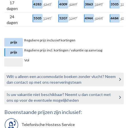
17
4283
4009
3863
3505
4363
4089
3893
353
dagen
24
5505
5207
4944
4484
5595
5297
4984
452
dagen
Reguliere prijs inclusief kortingen
prijs
Reguliere prijs incl. kortingen / vakantie op aanvraag
prijs
Vol
Wilt u alleen een accommodatie boeken zonder vlucht? Neem
dan contact op met ons reserveringsteam
Is uw vakantie niet beschikbaar? Neemt u dan contact met
ons op voor de eventuele mogelijkheden
Bovenstaande prijzen zijn inclusief:
Telefonische Hostess Service