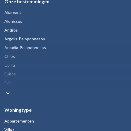
Onze bestemmingen
Akarnania
Alonissos
Andros
Argolis-Peloponnesos
Arkadia-Peloponnesos
Chios
Corfu
Epiros
Evia
keyboard_arrow_down
Woningtype
Appartementen
Villa's