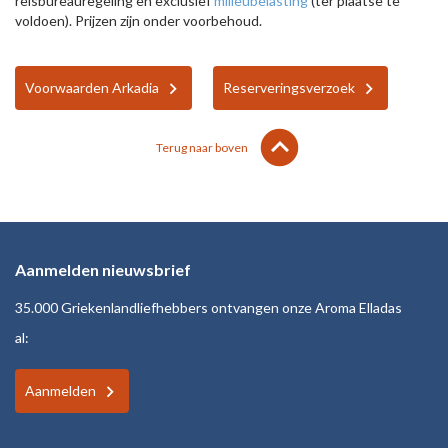
reisbureauregeling en exclusief
milieubelasting
(ter plaatse te
voldoen). Prijzen zijn onder voorbehoud.
Voorwaarden Arkadia
Reserveringsverzoek
lens
keyboard_arrow_up
Terug naar boven
Aanmelden nieuwsbrief
35.000 Griekenlandliefhebbers ontvangen onze Aroma Elladas
al:
Aanmelden