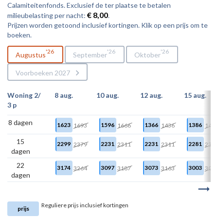
Calamiteitenfonds. Exclusief de ter plaatse te betalen
€ 8,00
milieubelasting per nacht:
.
Prijzen worden getoond inclusief kortingen. Klik op een prijs om te
boeken.
26
26
26
Augustus
September
Oktober
Voorboeken 2027
Woning 2/
8 aug.
10 aug.
12 aug.
15 aug.
3 p
8 dagen
1623
1596
1366
1386
1693
1666
1436
145
15
2299
2231
2231
2281
2379
2311
2311
236
dagen
22
3174
3097
3073
3003
3264
3187
3163
309
dagen
Reguliere prijs inclusief kortingen
prijs