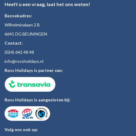
Heeft u een vraag, laat het ons weten!
Bezoekadres:
Wilhelminalaan 2 B
6641 DG BEUNINGEN
Contact:
(024)
642 48
48
inf
o@rossholiday
s.nl
Ross Holidays is partner van:
Ross Holidays is aangesloten bij:
Volg ons ook op: