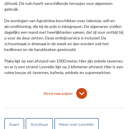
zithoek. De tuin heeft verschillende terrasjes voor algemeen
gebruik.
De woningen van Agroktima beschikken over televisie, wifi en
airconditioning, die bij de prijs is inbegrepen. De eigenaren stellen
dagelijks een mand met heerlijkheden samen, dat zij voor ontbijt bij
u voor de deur zetten. Deze ontbijtservice is inclusief. De
schoonmaak is driemaal in de week en dan worden ook het
bedlinnen en de handdoeken gewisseld.
Plaka ligt op een afstand van 1000 meter. Hier zijn enkele tavernes
en er is een strand. Leonidio ligt op 2 kilometer afstand. Hier is een
ruime keuze uit tavernes, kafenia, winkels en supermarkten.
lens
keyboard_arrow_down
Direct naar prijzen
Kaart
Autohuur
Meer over Leonidio