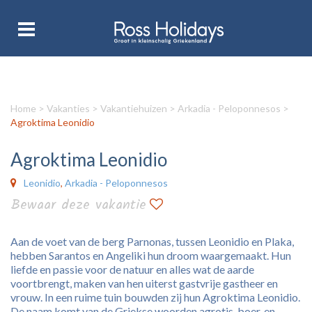
Home
>
Vakanties
>
Vakantiehuizen
>
Arkadia - Peloponnesos
>
Agroktima Leonidio
Agroktima Leonidio
Leonidio
,
Arkadia - Peloponnesos
Bewaar deze vakantie
Aan de voet van de berg Parnonas, tussen Leonidio en Plaka,
hebben Sarantos en Angeliki hun droom waargemaakt. Hun
liefde en passie voor de natuur en alles wat de aarde
voortbrengt, maken van hen uiterst gastvrije gastheer en
vrouw. In een ruime tuin bouwden zij hun Agroktima Leonidio.
De naam komt van de Griekse woorden agrotis, boer, en