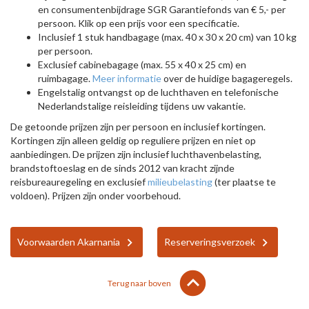
en consumentenbijdrage SGR Garantiefonds van € 5,- per
persoon. Klik op een prijs voor een specificatie.
Inclusief 1 stuk handbagage (max. 40 x 30 x 20 cm) van 10 kg
per persoon.
Exclusief cabinebagage (max. 55 x 40 x 25 cm) en
ruimbagage.
Meer informatie
over de huidige bagageregels.
Engelstalig ontvangst op de luchthaven en telefonische
Nederlandstalige reisleiding tijdens uw vakantie.
De getoonde prijzen zijn per persoon en inclusief kortingen.
Kortingen zijn alleen geldig op reguliere prijzen en niet op
aanbiedingen. De prijzen zijn inclusief luchthavenbelasting,
brandstoftoeslag en de sinds 2012 van kracht zijnde
reisbureauregeling en exclusief
milieubelasting
(ter plaatse te
voldoen). Prijzen zijn onder voorbehoud.
Voorwaarden Akarnania
Reserveringsverzoek
lens
keyboard_arrow_up
Terug naar boven