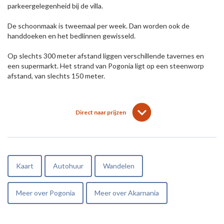
parkeergelegenheid bij de villa.
De schoonmaak is tweemaal per week. Dan worden ook de
handdoeken en het bedlinnen gewisseld.
Op slechts 300 meter afstand liggen verschillende tavernes en
een supermarkt. Het strand van Pogonia ligt op een steenworp
afstand, van slechts 150 meter.
lens
keyboard_arrow_down
Direct naar prijzen
Kaart
Autohuur
Wandelen
Meer over Pogonia
Meer over Akarnania