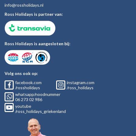
inf
o@rossholiday
s.nl
Ross Holidays is partner van:
Ross Holidays is aangesloten bij:
Volg ons ook op:
facebook.com
instagram.com
/rossholidays
/ross_holidays
whatsapp/noodnummer
06
273 02
986
youtube
/ross_holidays_griekenland