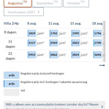
26
26
26
Augustus
September
Oktober
Voorboeken 2027
Villa 2/4p
8 aug.
11 aug.
15 aug.
18 aug.
8 dagen
1829
1742
1995
1796
1899
1812
2065
186
15
3127
2969
2822
2709
3207
3049
2902
278
dagen
22
3953
3862
3833
3696
4043
3952
3923
378
dagen
Reguliere prijs inclusief kortingen
prijs
Reguliere prijs incl. kortingen / vakantie op aanvraag
prijs
Vol
Wilt u alleen een accommodatie boeken zonder vlucht? Neem