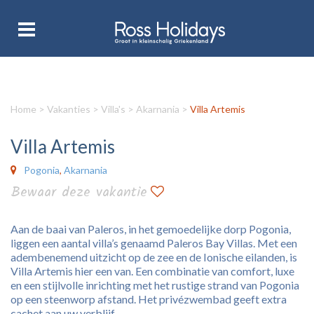
Home
>
Vakanties
>
Villa's
>
Akarnania
>
Villa Artemis
Villa Artemis
Pogonia
,
Akarnania
Bewaar deze vakantie
Aan de baai van Paleros, in het gemoedelijke dorp Pogonia,
liggen een aantal villa’s genaamd Paleros Bay Villas. Met een
adembenemend uitzicht op de zee en de Ionische eilanden, is
Villa Artemis hier een van. Een combinatie van comfort, luxe
en een stijlvolle inrichting met het rustige strand van Pogonia
op een steenworp afstand. Het privézwembad geeft extra
cachet aan uw verblijf.