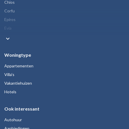
Chios
Corfu
Epiros
Evia
keyboard_arrow_down
Woningtype
Appartementen
Villa's
Vakantiehuizen
Hotels
Ook interessant
Autohuur
Aanbiedingen