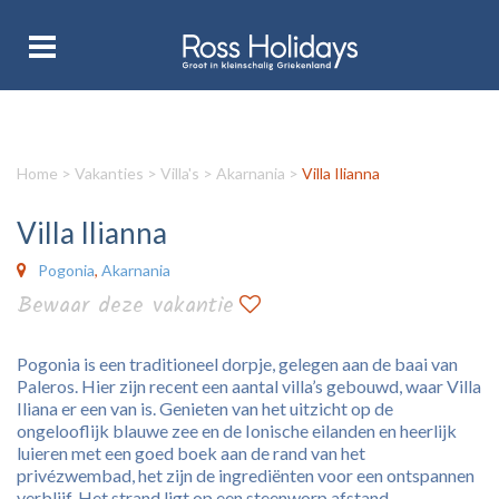
Home
>
Vakanties
>
Villa's
>
Akarnania
>
Villa Ilianna
Villa Ilianna
Pogonia
,
Akarnania
Bewaar deze vakantie
Pogonia is een traditioneel dorpje, gelegen aan de baai van
Paleros. Hier zijn recent een aantal villa’s gebouwd, waar Villa
Iliana er een van is. Genieten van het uitzicht op de
ongelooflijk blauwe zee en de Ionische eilanden en heerlijk
luieren met een goed boek aan de rand van het
privézwembad, het zijn de ingrediënten voor een ontspannen
verblijf. Het strand ligt op een steenworp afstand.