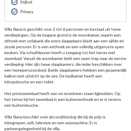
Stijlvol
Privacy
Villa Iliana is geschikt voor 2 tot 6 personen en bestaat uit twee
verdiepingen. Op de begane grond is de woonkamer, waarin een
zithoek met sofabank die extra slaapplaats biedt aan een vijfde en
zesde persoon. Er is een eethoek en een volledig uitgeruste open
keuken. Via schuifdeuren heeft u toegang tot het terras met
zwembad. Vanuit de woonkamer leidt een open trap naar de eerste
verdieping. Hier zijn twee slaapkamers, die ieder beschikken over
een tweepersoonsbed. Beide slaapkamers hebben een gezamenlijk
balkon met uitzicht op de zee. De badkamer heeft een
inloopdouche en een toilet.
Het privézwembad heeft een en eromheen staan ligbedden. Op
het terras bij het zwembad is een buiteneethoek en er is tevens
een buitendouche.
Villa Iliana beschikt over airconditioning die bij de prijs is
inbegrepen, wifi, televisie en een wasmachine. Er is
parkeergelegenheid bij de villa.