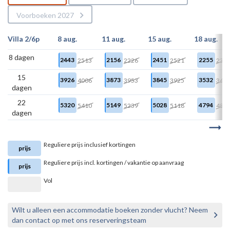
Voorboeken 2027
Villa 2/6p
8 aug.
11 aug.
15 aug.
18 aug.
8 dagen
2443
2156
2451
2255
2513
2226
2521
232
15
3926
3873
3845
3532
4006
3953
3925
361
dagen
22
5320
5149
5028
4794
5410
5239
5118
488
dagen
Reguliere prijs inclusief kortingen
prijs
Reguliere prijs incl. kortingen / vakantie op aanvraag
prijs
Vol
Wilt u alleen een accommodatie boeken zonder vlucht? Neem
dan contact op met ons reserveringsteam