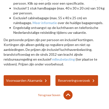
persoon. Klik op een prijs voor een specificatie.
Inclusief 1 stuk handbagage (max. 40 x 30 x 20 cm) van 10 kg
per persoon.
Exclusief cabinebagage (max. 55 x 40 x 25 cm) en
ruimbagage.
Meer informatie
over de huidige bagageregels.
Engelstalig ontvangst op de luchthaven en telefonische
Nederlandstalige reisleiding tijdens uw vakantie.
De getoonde prijzen zijn per persoon en inclusief kortingen.
Kortingen zijn alleen geldig op reguliere prijzen en niet op
aanbiedingen. De prijzen zijn inclusief luchthavenbelasting,
brandstoftoeslag en de sinds 2012 van kracht zijnde
reisbureauregeling en exclusief
milieubelasting
(ter plaatse te
voldoen). Prijzen zijn onder voorbehoud.
Voorwaarden Akarnania
Reserveringsverzoek
lens
keyboard_arrow_up
Terug naar boven