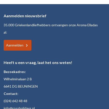
Aanmelden nieuwsbrief
35.000 Griekenlandliefhebbers ontvangen onze Aroma Elladas
al:
Aanmelden
Heeft u een vraag, laat het ons weten!
Bezoekadres:
Wilhelminalaan 2 B
6641 DG BEUNINGEN
Contact:
(024)
642 48
48
inf
o@rossholiday
s.nl