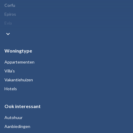
Corfu
Epiros
Evia
keyboard_arrow_down
Woningtype
Appartementen
Villa's
Vakantiehuizen
Hotels
Ook interessant
Autohuur
Aanbiedingen