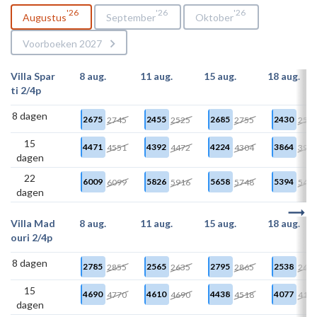
26
26
26
Augustus
September
Oktober
Voorboeken 2027
Villa Spar
8 aug.
11 aug.
15 aug.
18 aug.
ti 2/4p
8 dagen
2675
2455
2685
2430
2745
2525
2755
250
15
4471
4392
4224
3864
4551
4472
4304
394
dagen
22
6009
5826
5658
5394
6099
5916
5748
548
dagen
Villa Mad
8 aug.
11 aug.
15 aug.
18 aug.
ouri 2/4p
8 dagen
2785
2565
2795
2538
2855
2635
2865
260
15
4690
4610
4438
4077
4770
4690
4518
415
dagen