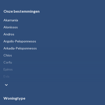
Onze bestemmingen
Akarnania
Alonissos
Andros
Argolis-Peloponnesos
Arkadia-Peloponnesos
Chios
Corfu
Epiros
Evia
keyboard_arrow_down
Woningtype