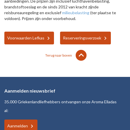
aanbiedingen. De prijzen zijn inclusief luchthavenbelasting,
brandstoftoeslag en de sinds 2012 van kracht zijnde
reisbureauregeling en exclusief
milieubelasting
(ter plaatse te
voldoen). Prijzen zijn onder voorbehoud.
Voorwaarden Lefkas
Reserveringsverzoek
lens
keyboard_arrow_up
Terug naar boven
Aanmelden nieuwsbrief
35.000 Griekenlandliefhebbers ontvangen onze Aroma Elladas
al:
Aanmelden