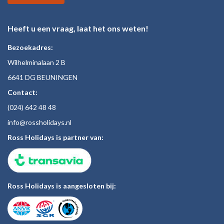
Heeft u een vraag, laat het ons weten!
Bezoekadres:
Wilhelminalaan 2 B
6641 DG BEUNINGEN
Contact:
(024)
642 48
48
inf
o@rossholiday
s.nl
Ross Holidays is partner van:
Ross Holidays is aangesloten bij: