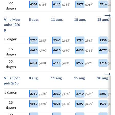
22
6334
6148
5977
5716
6424
6238
6067
580
dagen
Villa Meg
8 aug.
11 aug.
15 aug.
18 aug.
anissi 2/6
p
8 dagen
2785
2565
2795
2538
2855
2635
2865
260
15
4690
4610
4438
4077
4770
4690
4518
415
dagen
22
6334
6148
5977
5716
6424
6238
6067
580
dagen
Villa Scor
8 aug.
11 aug.
15 aug.
18 aug.
pidi 2/6p
8 dagen
2730
2510
2740
2507
2800
2580
2810
257
15
4580
4523
4399
4073
4660
4603
4479
415
dagen
22