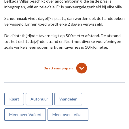
Lefkada Villas beschikt over airconditioning, die bij de prijs is
inbegrepen, wifi en televisie. Er is parkeergelegenheid bij elke villa.
Schoonmaak vindt dagelijks plaats, dan worden ook de handdoeken
verwisseld. Linnengoed wordt elke 2 dagen verwisseld.
De dichtstbijzijnde taverne ligt op 500 meter afstand. De afstand
tot het dichtstbijzijnde strand en Nidri met diverse voorzieningen
zoals winkels, een supermarkt en tavernes is 10 kilometer.
lens
keyboard_arrow_down
Direct naar prijzen
Kaart
Autohuur
Wandelen
Meer over Vafkeri
Meer over Lefkas