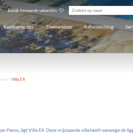
Bekijk bewaarde vakanties
Kortingsacties
Themareizen
Kafenion/blog
Ser
esos
>
Villa Efi
 Panos, ligt Villa Efi. Deze vrijstaande villa heeft vanwege de ligg