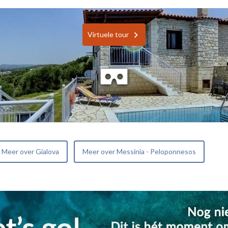
Virtuele tour
Meer over Gialova
Meer over Messinia - Peloponnesos