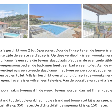
lla is geschikt voor 2 tot 6 personen. Door de ligging tegen de heuvel is 
hterzijde de eerste verdieping is. Op deze verdieping is een woonkamer
onkamer is een sofa die tevens slaapplaats biedt aan de eventuele vijf
weepersoonsbed en de badkamer heeft een bad en een toilet. Aan de wo
verdieping is een tweede slaapkamer met twee eenpersoonsbedden en
en bad en toilet. Villa Efi beschikt over airconditioning in de woonkamer e
repen. Tevens is er wifi en een televisie. Aan de voorzijde van de villa i
hoonmaak is tweemaal in de week. Tevens worden dan het linnengoed 
stand tot de boulevard, het mooie strand met bomen tot bijna aan zee, wi
ushalte op 350 meter. De dichtstbijzijnde supermarkt is op 150 meter.