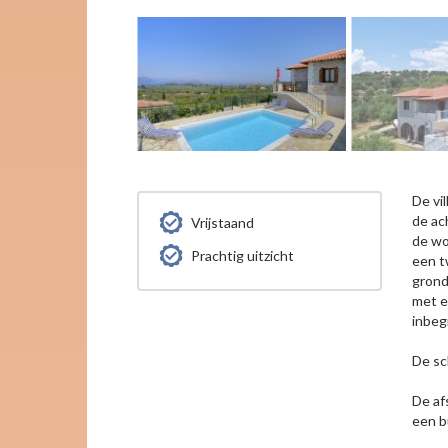
De vi
de ac
Vrijstaand
de wo
Prachtig uitzicht
een t
grond
met e
inbeg
De sc
De af
een b