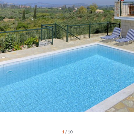
1
/
10