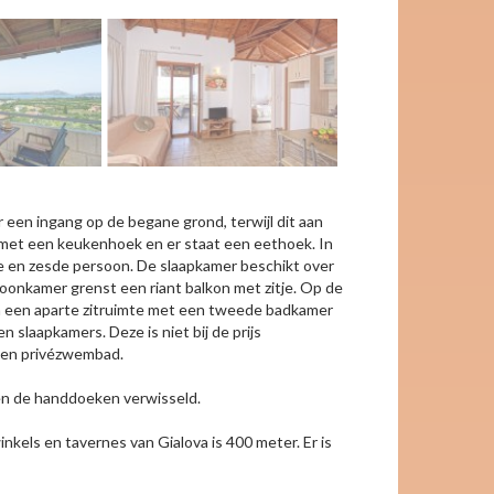
er een ingang op de begane grond, terwijl dit aan
 met een keukenhoek en er staat een eethoek. In
de en zesde persoon. De slaapkamer beschikt over
onkamer grenst een riant balkon met zitje. Op de
 een aparte zitruimte met een tweede badkamer
n slaapkamers. Deze is niet bij de prijs
s een privézwembad.
en de handdoeken verwisseld.
nkels en tavernes van Gialova is 400 meter. Er is