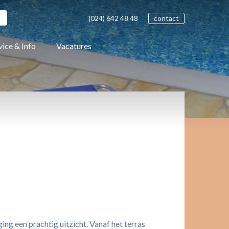
(024)
642 48
48
contact
vice & Info
Vacatures
ing een prachtig uitzicht. Vanaf het terras