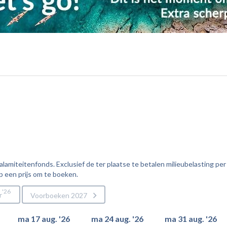
amiteitenfonds. Exclusief de ter plaatse te betalen milieubelasting per
p een prijs om te boeken.
26
r
Voorboeken 2027
ma 17 aug. '26
ma 24 aug. '26
ma 31 aug. '26