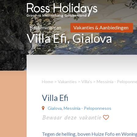
Bestemmingen
Vakanties & Aanbiedingen
Villa Efi, Gialova
Home
>
Vakanties
>
Villa's
>
Messinia - Peloponn
Villa Efi
Gialova
,
Messinia - Peloponnesos
Bewaar deze vakantie
Tegen de helling, boven Huize Fofo en Woningen