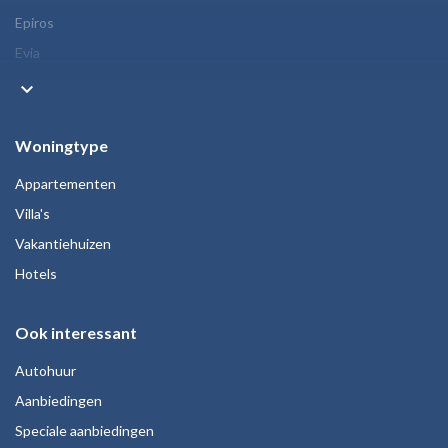
Epiros
Evia
keyboard_arrow_down
Woningtype
Appartementen
Villa's
Vakantiehuizen
Hotels
Ook interessant
Autohuur
Aanbiedingen
Speciale aanbiedingen