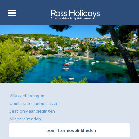
Villa aanbiedingen
Combinatie aanbiedingen
Seat-only aanbiedingen
Alleenreizenden
Toon filtermogelijkheden