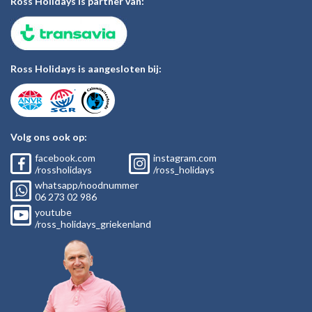
Ross Holidays is partner van:
Ross Holidays is aangesloten bij:
Volg ons ook op:
facebook.com
instagram.com
/rossholidays
/ross_holidays
whatsapp/noodnummer
06
273 02
986
youtube
/ross_holidays_griekenland