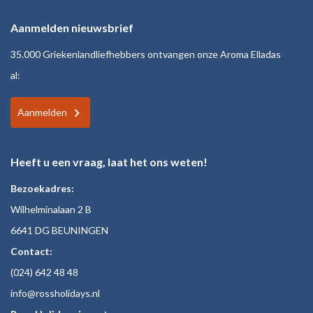
Aanmelden nieuwsbrief
35.000 Griekenlandliefhebbers ontvangen onze Aroma Elladas
al:
Aanmelden
Heeft u een vraag, laat het ons weten!
Bezoekadres:
Wilhelminalaan 2 B
6641 DG BEUNINGEN
Contact:
(024)
642 48
48
inf
o@rossholiday
s.nl