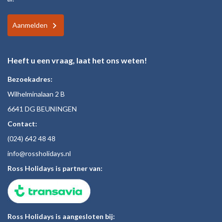
Aanmelden
Heeft u een vraag, laat het ons weten!
Bezoekadres:
Wilhelminalaan 2 B
6641 DG BEUNINGEN
Contact:
(024)
642 48
48
inf
o@rossholiday
s.nl
Ross Holidays is partner van:
Ross Holidays is aangesloten bij: