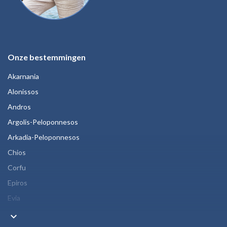
Onze bestemmingen
Akarnania
Alonissos
Andros
Argolis-Peloponnesos
Arkadia-Peloponnesos
Chios
Corfu
Epiros
Evia
keyboard_arrow_down