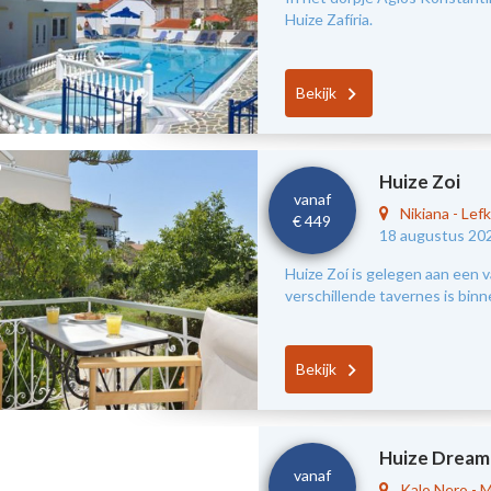
Huize Zafíria.
Bekijk
Huize Zoi
vanaf
Nikiana
-
Lef
€ 449
18 augustus 20
Huize Zoí is gelegen aan een v
verschillende tavernes is bin
Bekijk
Huize Dream
vanaf
Kalo Nero
-
M