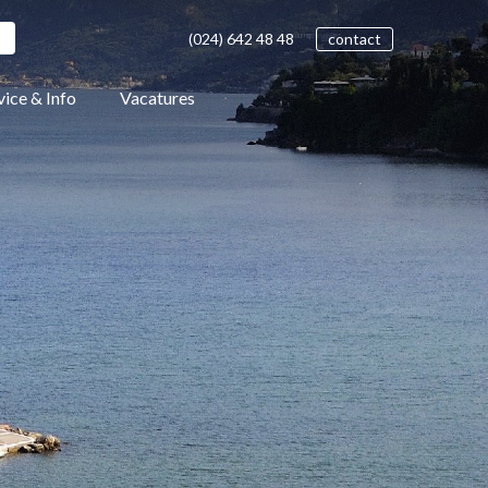
(024)
642 48
48
contact
vice & Info
Vacatures