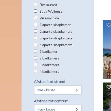
Restaurant
Spa / Wellness
Wasmachine
1 aparte slaapkamer
2 aparte slaapkamers
3 aparte slaapkamers
4 aparte slaapkamers
1 badkamer
2 badkamers
3 badkamers
4 badkamers
Afstand tot strand
maak keuze
Afstand tot centrum
maak keuze