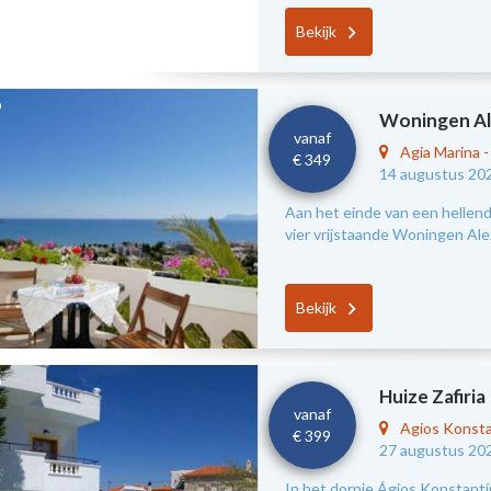
Bekijk
Woningen Al
vanaf
Agia Marina
€ 349
14 augustus 20
Aan het einde van een hellend
vier vrijstaande Woningen Ale
Bekijk
Huize Zafiria
vanaf
Agios Konst
€ 399
27 augustus 20
In het dorpje Ágios Konstantín