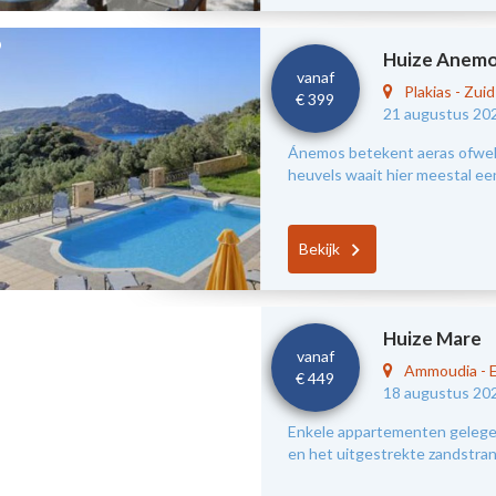
Huize Anem
vanaf
Plakias
-
Zui
€ 399
21 augustus 20
Ánemos betekent aeras ofwel 
heuvels waait hier meestal ee
Bekijk
Huize Mare
vanaf
Ammoudia
-
€ 449
18 augustus 20
Enkele appartementen gelegen
en het uitgestrekte zandstra