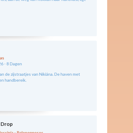
kas
26 -
8 Dagen
an de zijstraatjes van Nikiána. De haven met
nen handbereik.
 Drop
essinia - Peloponnesos