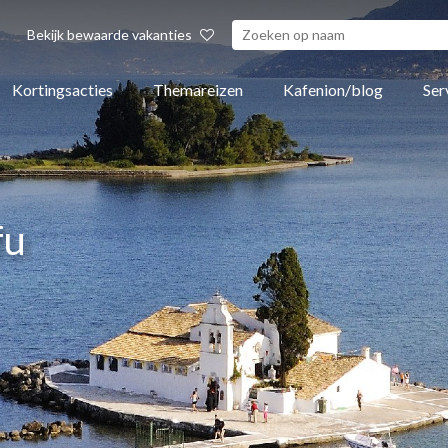
Bekijk bewaarde vakanties
Kortingsacties
Themareizen
Kafenion/blog
Ser
fu