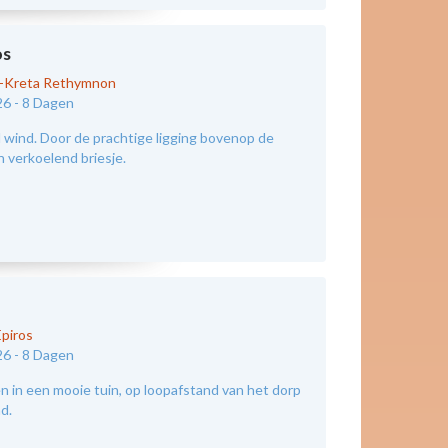
os
d-Kreta Rethymnon
26 -
8 Dagen
wind. Door de prachtige ligging bovenop de
n verkoelend briesje.
Epiros
26 -
8 Dagen
 in een mooie tuin, op loopafstand van het dorp
nd.