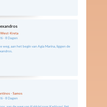
exandros
-
West-Kreta
26 -
8 Dagen
e weg, aan het begin van Agía Marína, liggen de
xandros.
antinos
-
Samos
26 -
8 Dagen
os, aan de weg van Kokkári naar Karlóvasi, ligt