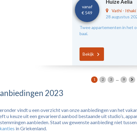
Huize Aelia
vanaf
Vathi
-
Ithaki
€ 549
28 augustus 20
Twee appartementen in het oud
baai.
Bekijk
...
1
2
3
9
anbiedingen 2023
eronder vindt u een overzicht van onze aanbiedingen van het vaka
eft u keuze uit een gevarieerd aanbod bestaande uit studio’s, appar
stemmingen aanbieden. Staat uw gewenste aanbieding niet tussen o
kanties
in Griekenland.