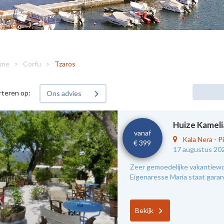
me
>
Corfu
>
Tzaros
rteren op:
Ons advies
Huize Kameli
vanaf
Kala Nera
-
Pi
€ 399
17 augustus 20
Zeer gemoedelijke vakantiewon
Eigenaresse Maria staat garant
Bekijk