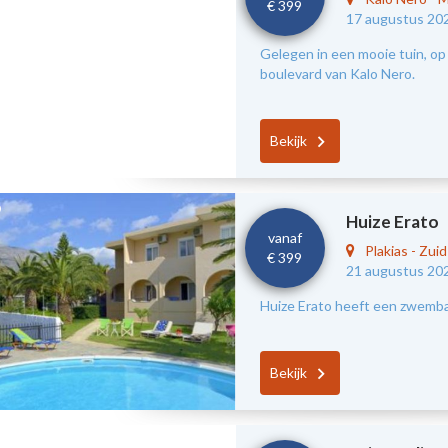
€ 399
17 augustus 20
Gelegen in een mooie tuin, op 
boulevard van Kalo Nero.
Bekijk
Huize Erato
vanaf
Plakias
-
Zui
€ 399
21 augustus 20
Huize Erato heeft een zwembad
Bekijk