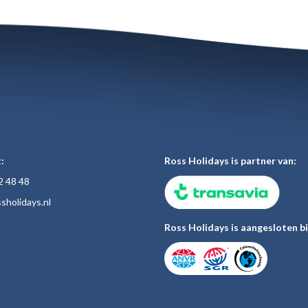
:
Ross Holidays is partner van:
2 48
48
sholiday
s.nl
Ross Holidays is aangesloten bi