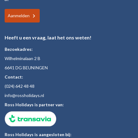
Aanmelden
Heeft u een vraag, laat het ons weten!
Bezoekadres:
Wilhelminalaan 2 B
6641 DG BEUNINGEN
Contact:
(024)
642 48
48
inf
o@rossholiday
s.nl
Ross Holidays is partner van:
Ross Holidays is aangesloten bij: