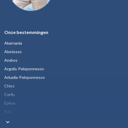
Onze bestemmingen
Akarnania
Alonissos
Andros
Argolis-Peloponnesos
Arkadia-Peloponnesos
Chios
Corfu
Epiros
Evia
keyboard_arrow_down