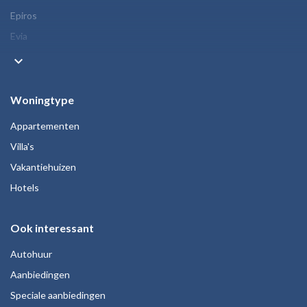
Epiros
Evia
keyboard_arrow_down
Woningtype
Appartementen
Villa's
Vakantiehuizen
Hotels
Ook interessant
Autohuur
Aanbiedingen
Speciale aanbiedingen