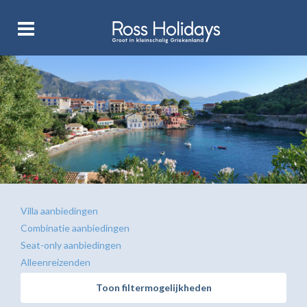
Villa aanbiedingen
Combinatie aanbiedingen
Seat-only aanbiedingen
Alleenreizenden
Toon filtermogelijkheden