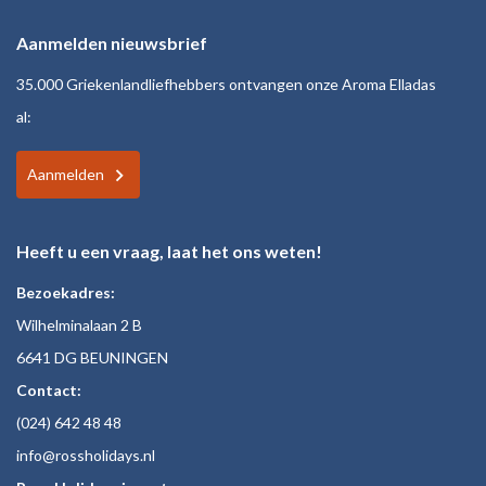
Aanmelden nieuwsbrief
35.000 Griekenlandliefhebbers ontvangen onze Aroma Elladas
al:
Aanmelden
Heeft u een vraag, laat het ons weten!
Bezoekadres:
Wilhelminalaan 2 B
6641 DG BEUNINGEN
Contact:
(024)
642 48
48
inf
o@rossholiday
s.nl