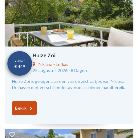
Huize Zoi
vanaf
Nikiana
-
Lefkas
€ 449
25 augustus 2026 -
8 Dagen
Huize Zoí is gelegen aan een van de zijstraatjes van Nikiána.
De haven met verschillende tavernes is binnen handbereik.
Bekijk