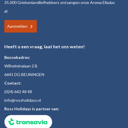
35.000 Griekenlandliefhebbers ontvangen onze Aroma Elladas
al:
Aanmelden
Heeft u een vraag, laat het ons weten!
Bezoekadres:
Wilhelminalaan 2 B
6641 DG BEUNINGEN
Contact:
(024)
642 48
48
inf
o@rossholiday
s.nl
Ross Holidays is partner van: