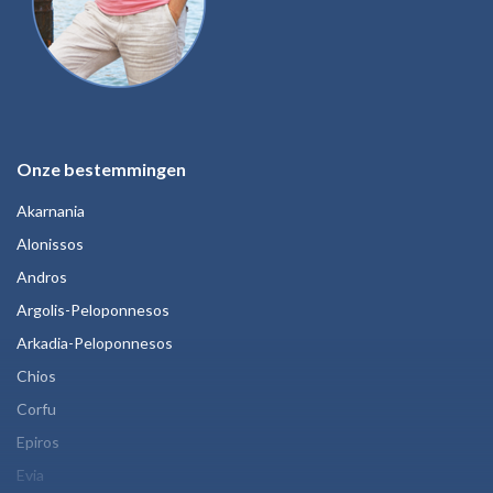
Onze bestemmingen
Akarnania
Alonissos
Andros
Argolis-Peloponnesos
Arkadia-Peloponnesos
Chios
Corfu
Epiros
Evia