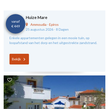
Huize Mare
vanaf
Ammoudia
-
Epiros
€ 449
25 augustus 2026 -
8 Dagen
Enkele appartementen gelegen in een mooie tuin, op
loopafstand van het dorp en het uitgestrekte zandstrand.
Bekijk