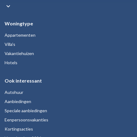
keyboard_arrow_down
Woningtype
Appartementen
Villa's
Vakantiehuizen
Hotels
Ook interessant
Autohuur
Aanbiedingen
Speciale aanbiedingen
Eenpersoonsvakanties
Kortingsacties