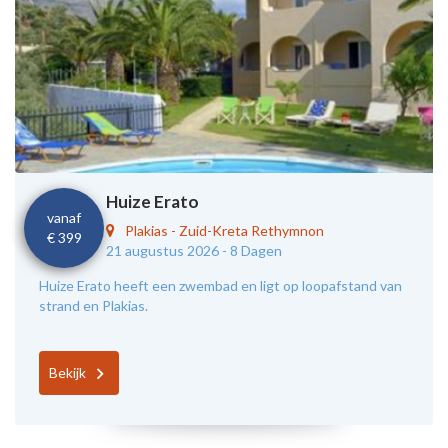
Huize Erato
vanaf
Plakias
-
Zuid-Kreta Rethymnon
€ 399
21 augustus 2026 -
8 Dagen
Huize Erato heeft een zwembad en ligt op loopafstand van
strand en Plakias.
Bekijk