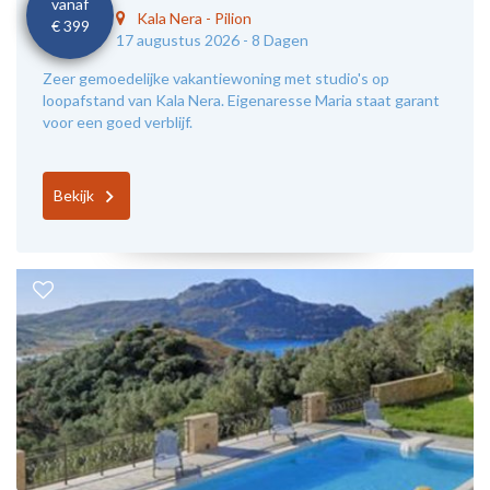
vanaf
Kala Nera
-
Pilion
€ 399
17 augustus 2026 -
8 Dagen
Zeer gemoedelijke vakantiewoning met studio's op
loopafstand van Kala Nera. Eigenaresse Maria staat garant
voor een goed verblijf.
Bekijk