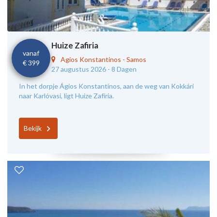
Huize Zafiria
vanaf
Agios Konstantinos
-
Samos
€ 399
27 augustus 2026 -
8 Dagen
In het dorpje Ágios Konstantínos, aan de weg van Kokkári
naar Karlóvasi, ligt Huize Zafíria.
Bekijk