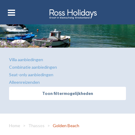
Villa aanbiedingen
Combinatie aanbiedingen
Seat-only aanbiedingen
Alleenreizenden
Toon filtermogelijkheden
Home
>
Thassos
>
Golden Beach