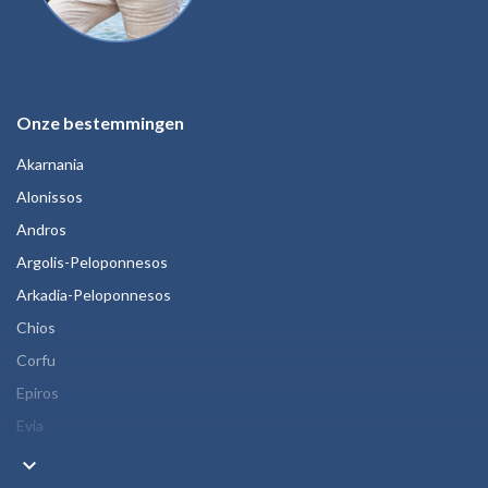
Onze bestemmingen
Akarnania
Alonissos
Andros
Argolis-Peloponnesos
Arkadia-Peloponnesos
Chios
Corfu
Epiros
Evia
keyboard_arrow_down