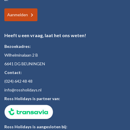
Aanmelden
Heeft u een vraag, laat het ons weten!
Bezoekadres:
Wilhelminalaan 2 B
6641 DG BEUNINGEN
Contact:
(024)
642 48
48
inf
o@rossholiday
s.nl
Ross Holidays is partner van:
Ross Holidays is aangesloten bij: