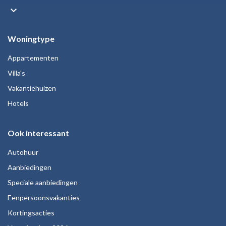
keyboard_arrow_down
Woningtype
Appartementen
Villa's
Vakantiehuizen
Hotels
Ook interessant
Autohuur
Aanbiedingen
Speciale aanbiedingen
Eenpersoonsvakanties
Kortingsacties