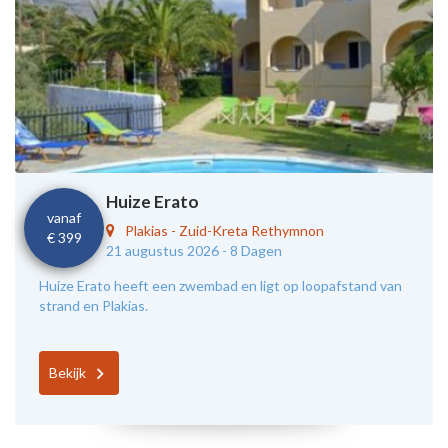
Huize Erato
vanaf
Plakias
-
Zuid-Kreta Rethymnon
€ 399
21 augustus 2026 -
8 Dagen
Huize Erato heeft een zwembad en ligt op loopafstand van
strand en Plakias.
Bekijk