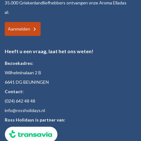
35.000 Griekenlandliefhebbers ontvangen onze Aroma Elladas
al:
Aanmelden
Heeft u een vraag, laat het ons weten!
Bezoekadres:
Wilhelminalaan 2 B
6641 DG BEUNINGEN
Contact:
(024)
642 48
48
inf
o@rossholiday
s.nl
Ross Holidays is partner van: