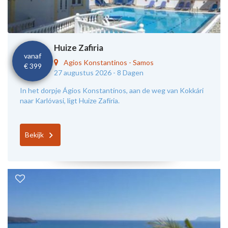
Huize Zafiria
vanaf
Agios Konstantinos
-
Samos
€ 399
27 augustus 2026 -
8 Dagen
In het dorpje Ágios Konstantínos, aan de weg van Kokkári
naar Karlóvasi, ligt Huize Zafíria.
Bekijk