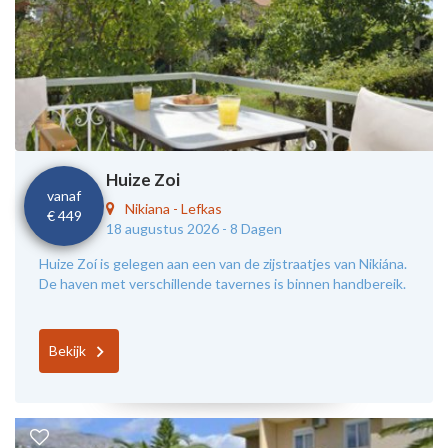
Huize Zoi
vanaf
Nikiana
-
Lefkas
€ 449
18 augustus 2026 -
8 Dagen
Huize Zoí is gelegen aan een van de zijstraatjes van Nikiána.
De haven met verschillende tavernes is binnen handbereik.
Bekijk