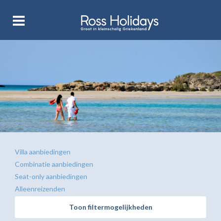
Villa aanbiedingen
Combinatie aanbiedingen
Seat-only aanbiedingen
Alleenreizenden
Toon filtermogelijkheden