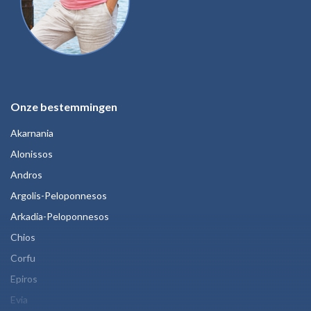
Onze bestemmingen
Akarnania
Alonissos
Andros
Argolis-Peloponnesos
Arkadia-Peloponnesos
Chios
Corfu
Epiros
Evia