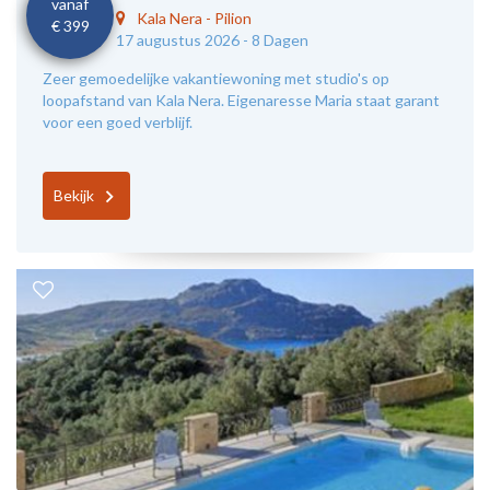
vanaf
Kala Nera
-
Pilion
€ 399
17 augustus 2026 -
8 Dagen
Zeer gemoedelijke vakantiewoning met studio's op
loopafstand van Kala Nera. Eigenaresse Maria staat garant
voor een goed verblijf.
Bekijk