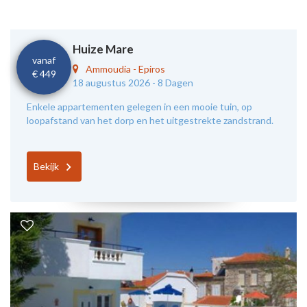
Huize Mare
vanaf
Ammoudia
-
Epiros
€ 449
18 augustus 2026 -
8 Dagen
Enkele appartementen gelegen in een mooie tuin, op
loopafstand van het dorp en het uitgestrekte zandstrand.
Bekijk