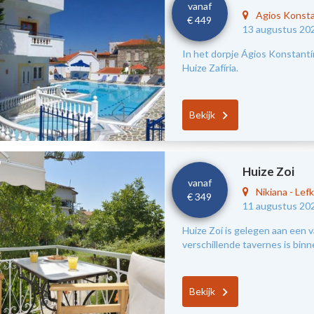
vanaf
Agios Konst
€ 449
13 augustus 20
In het dorpje Ágios Konstantín
Huize Zafíria.
Bekijk
Huize Zoi
vanaf
Nikiana
-
Lef
€ 349
11 augustus 20
Huize Zoí is gelegen aan een v
verschillende tavernes is bin
Bekijk