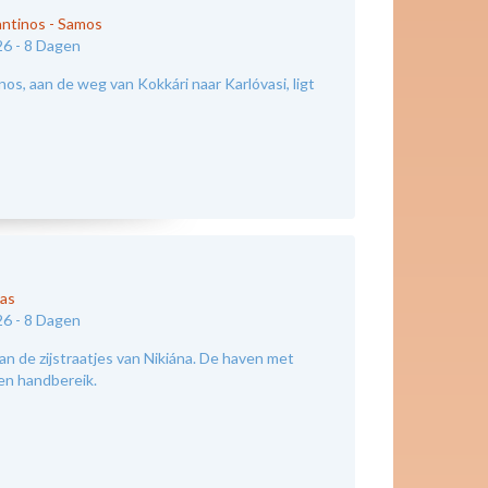
antinos
-
Samos
26 -
8 Dagen
os, aan de weg van Kokkári naar Karlóvasi, ligt
kas
26 -
8 Dagen
an de zijstraatjes van Nikiána. De haven met
nen handbereik.