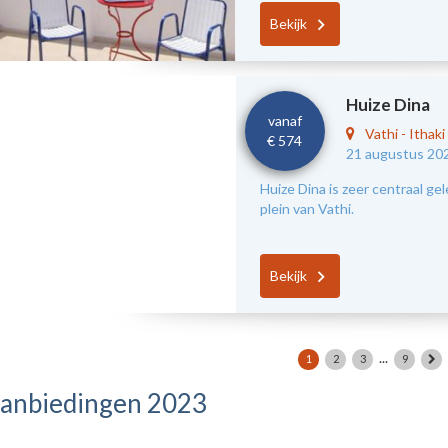
Bekijk
Huize Dina
vanaf
Vathi
-
Ithaki
€ 574
21 augustus 20
Huize Dina is zeer centraal ge
plein van Vathi.
Bekijk
...
1
2
3
9
anbiedingen 2023