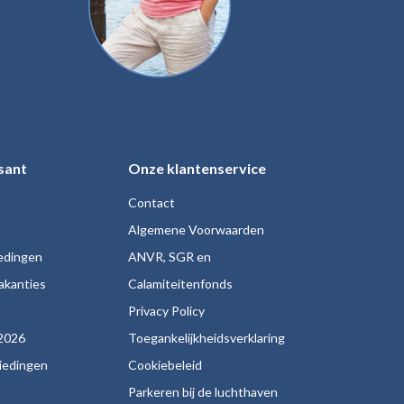
sant
Onze klantenservice
Contact
Algemene Voorwaarden
iedingen
ANVR, SGR en
akanties
Calamiteitenfonds
s
Privacy Policy
2026
Toegankelijkheidsverklaring
biedingen
Cookiebeleid
Parkeren bij de luchthaven