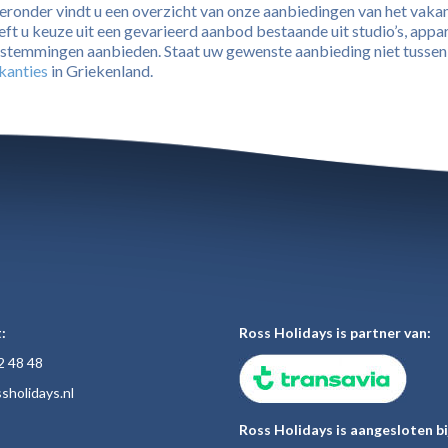
eronder vindt u een overzicht van onze aanbiedingen van het vaka
eft u keuze uit een gevarieerd aanbod bestaande uit studio’s, appar
stemmingen aanbieden. Staat uw gewenste aanbieding niet tussen o
kanties
in Griekenland.
:
Ross Holidays is partner van:
2 48
48
sholiday
s.nl
Ross Holidays is aangesloten bi