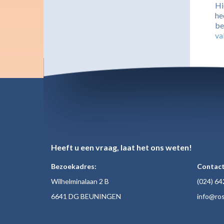
Hi
he
be
va
Heeft u een vraag, laat het ons weten!
Bezoekadres:
Contact
Wilhelminalaan 2 B
(024)
64
6641 DG BEUNINGEN
inf
o@ros