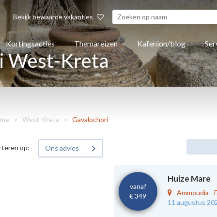
Bekijk bewaarde vakanties
Kortingsacties
Themareizen
Kafenion/blog
Ser
i West-Kreta
me
>
West-Kreta
>
Gavalochori
rteren op:
Ons advies
Huize Mare
vanaf
Ammoudia
-
€ 349
11 augustus 20