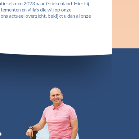
ntieseizoen 2023 naar Griekenland. Hierbij
tementen en villa’s die wij op onze
ns actueel overzicht, bekijkt u dan al onze
j: