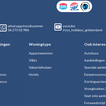
whatsapp/noodnummer
youtube
06
273 02
986
/ross_holidays_griekenland
ingen
Woningtype
Ook interes
Appartementen
Autohuur
Villa's
Aanbiedingen
Vakantiehuizen
Speciale aanb
esos
Hotels
Eenpersoonsv
nesos
Kortingsactie
Vroegboeken 
Seat only aan
Fotowedstrijd