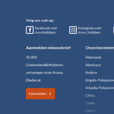
Volg ons ook op:
facebook.com
instagram.com
/rossholidays
/ross_holidays
Aanmelden nieuwsbrief
Onze bestemm
35.000
Akarnania
Griekenlandliefhebbers
Alonissos
ontvangen onze Aroma
Andros
Elladas al:
Argolis-Peloponn
Arkadia-Pelopon
Aanmelden
Chios
Corfu
Epiros