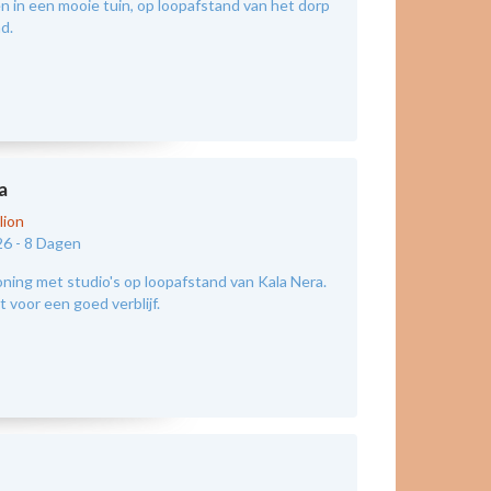
 in een mooie tuin, op loopafstand van het dorp
nd.
a
lion
26 -
8 Dagen
ing met studio's op loopafstand van Kala Nera.
 voor een goed verblijf.