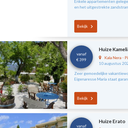
Enkele appartementen gelegen
en het uitgestrekte zandstra
Bekijk
Huize Kameli
vanaf
Kala Nera
-
Pi
€ 399
10 augustus 20
Zeer gemoedelijke vakantiewon
Eigenaresse Maria staat garant
Bekijk
Huize Erato
vanaf