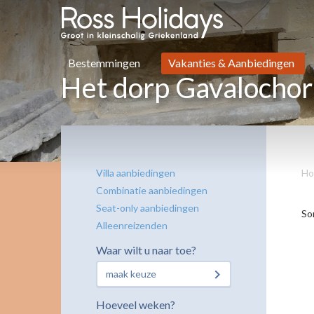
Bestemmingen
Vakanties & Aanbiedingen
Het dorp Gavalochor
Villa aanbiedingen
Ho
Combinatie aanbiedingen
Seat-only aanbiedingen
So
Alleenreizenden
Waar wilt u naar toe?
maak keuze
Hoeveel weken?