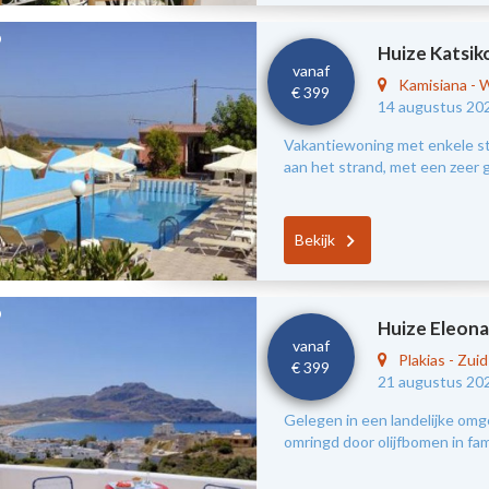
Huize Katsik
vanaf
Kamisiana
-
W
€ 399
14 augustus 20
Vakantiewoning met enkele s
aan het strand, met een zeer g
Bekijk
Huize Eleona
vanaf
Plakias
-
Zui
€ 399
21 augustus 20
Gelegen in een landelijke omg
omringd door olijfbomen in fami