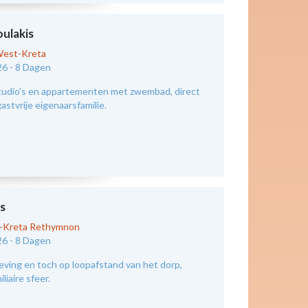
oulakis
est-Kreta
26 -
8 Dagen
tudio's en appartementen met zwembad, direct
astvrije eigenaarsfamilie.
s
d-Kreta Rethymnon
26 -
8 Dagen
eving en toch op loopafstand van het dorp,
liaire sfeer.