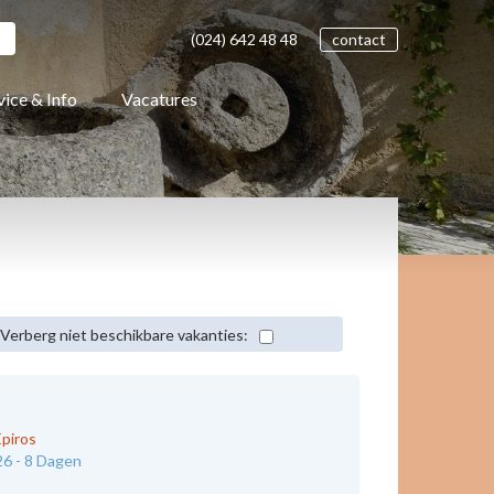
(024)
642 48
48
contact
vice & Info
Vacatures
Verberg niet beschikbare vakanties:
Epiros
26 -
8 Dagen