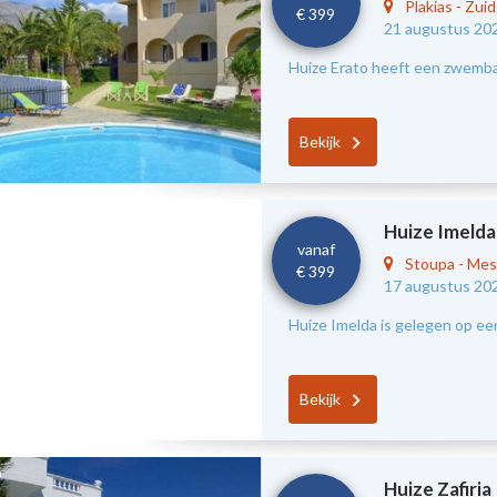
Plakias
-
Zui
€ 399
21 augustus 20
Huize Erato heeft een zwembad
Bekijk
Huize Imelda
vanaf
Stoupa
-
Mes
€ 399
17 augustus 20
Huize Imelda is gelegen op ee
Bekijk
Huize Zafiria