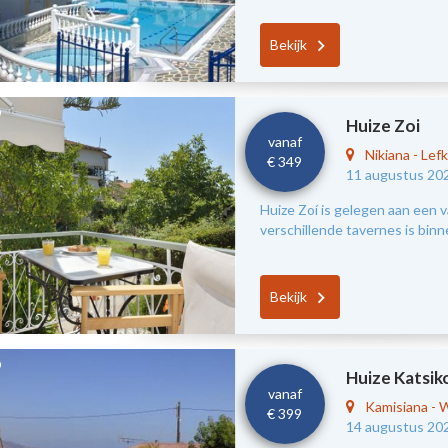
Bekijk
Huize Zoi
vanaf
Nikiana
-
Lef
€ 349
11 augustus 20
Huize Zoí is gelegen aan een v
verschillende tavernes is bin
Bekijk
Huize Katsik
vanaf
Kamisiana
-
W
€ 399
14 augustus 20