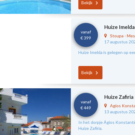
Bekijk
Huize Imelda
vanaf
Stoupa
-
Mes
€ 399
17 augustus 20
Huize Imelda is gelegen op ee
Bekijk
Huize Zafiria
vanaf
Agios Konst
€ 449
13 augustus 20
In het dorpje Ágios Konstantín
Huize Zafíria.