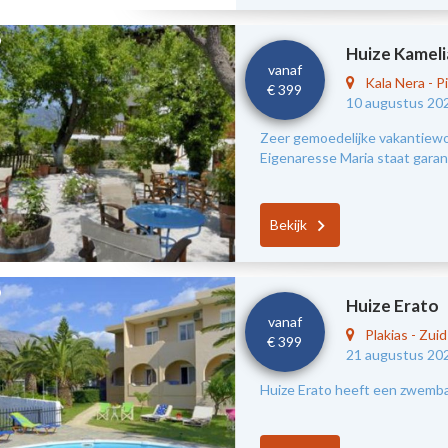
Huize Kameli
vanaf
Kala Nera
-
Pi
€ 399
10 augustus 20
Zeer gemoedelijke vakantiewon
Eigenaresse Maria staat garant
Bekijk
Huize Erato
vanaf
Plakias
-
Zui
€ 399
21 augustus 20
Huize Erato heeft een zwembad