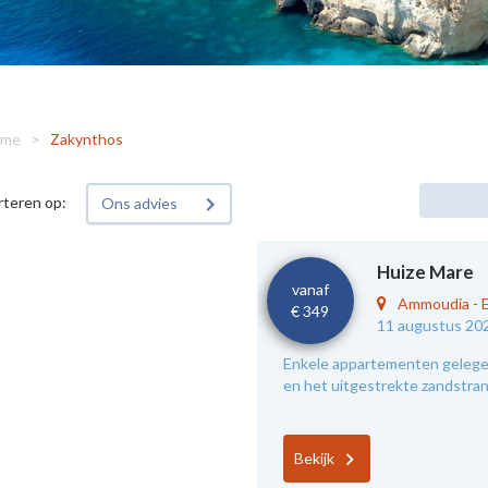
me
>
Zakynthos
rteren op:
Ons advies
Huize Mare
vanaf
Ammoudia
-
€ 349
11 augustus 20
Enkele appartementen gelegen
en het uitgestrekte zandstra
Bekijk