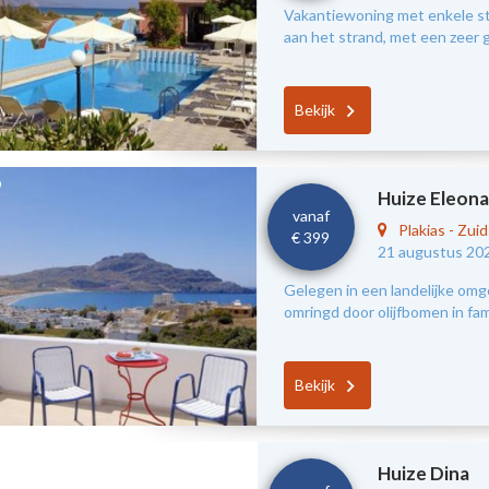
Vakantiewoning met enkele s
aan het strand, met een zeer g
Bekijk
Huize Eleona
vanaf
Plakias
-
Zui
€ 399
21 augustus 20
Gelegen in een landelijke omg
omringd door olijfbomen in fami
Bekijk
Huize Dina