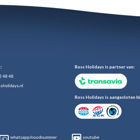
:
Ross Holidays is partner van:
2 48
48
sholiday
s.nl
Ross Holidays is aangesloten bi
whatsapp/noodnummer
youtube