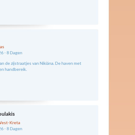
kas
26 -
8 Dagen
an de zijstraatjes van Nikiána. De haven met
nen handbereik.
oulakis
est-Kreta
26 -
8 Dagen