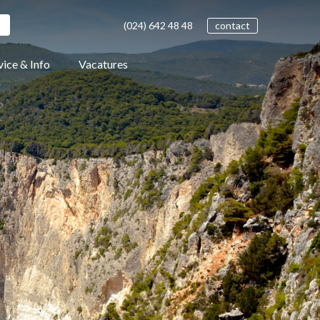
(024)
642 48
48
contact
vice & Info
Vacatures