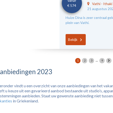
vanaf
Vathi
-
Ithaki
€ 574
21 augustus 20
Huize Dina is zeer centraal ge
plein van Vathi.
Bekijk
...
1
2
3
9
anbiedingen 2023
eronder vindt u een overzicht van onze aanbiedingen van het vaka
eft u keuze uit een gevarieerd aanbod bestaande uit studio’s, appar
stemmingen aanbieden. Staat uw gewenste aanbieding niet tussen o
kanties
in Griekenland.