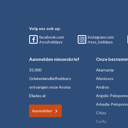
Volg ons ook op:
facebook.com
instagram.com
/rossholidays
/ross_holidays
Aanmelden nieuwsbrief
Onze bestemm
35.000
Akarnania
Griekenlandliefhebbers
Alonissos
ontvangen onze Aroma
Andros
Elladas al:
Argolis-Peloponn
Arkadia-Pelopon
Aanmelden
Chios
Corfu