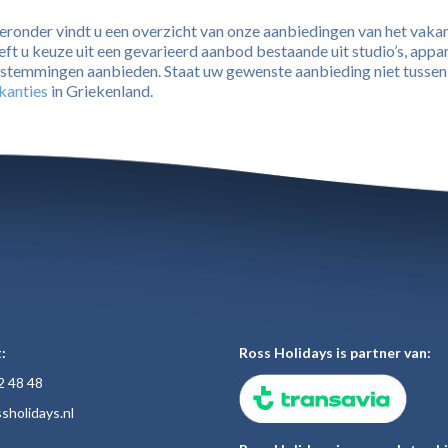
eronder vindt u een overzicht van onze aanbiedingen van het vaka
eft u keuze uit een gevarieerd aanbod bestaande uit studio’s, appar
stemmingen aanbieden. Staat uw gewenste aanbieding niet tussen o
kanties
in Griekenland.
:
Ross Holidays is partner van:
2 48
48
sholiday
s.nl