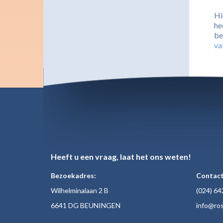
Hi
he
be
va
Heeft u een vraag, laat het ons weten!
Bezoekadres:
Contact
Wilhelminalaan 2 B
(024)
64
6641 DG BEUNINGEN
inf
o@ros