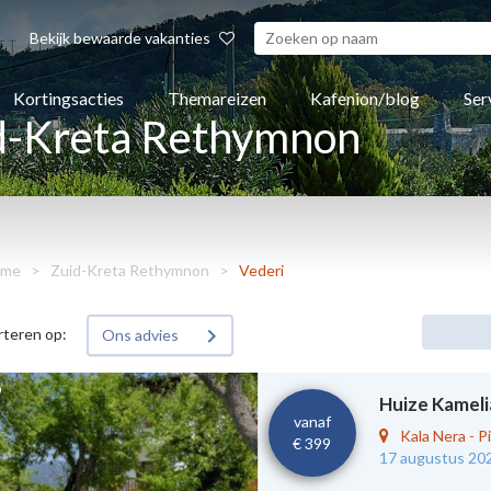
Bekijk bewaarde vakanties
Kortingsacties
Themareizen
Kafenion/blog
Ser
id-Kreta Rethymnon
me
>
Zuid-Kreta Rethymnon
>
Vederi
rteren op:
Ons advies
Huize Kameli
vanaf
Kala Nera
-
Pi
€ 399
17 augustus 20