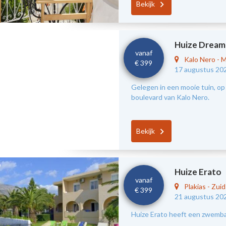
Bekijk
Huize Dream
vanaf
Kalo Nero
-
M
€ 399
17 augustus 20
Gelegen in een mooie tuin, op 
boulevard van Kalo Nero.
Bekijk
Huize Erato
vanaf
Plakias
-
Zui
€ 399
21 augustus 20
Huize Erato heeft een zwembad