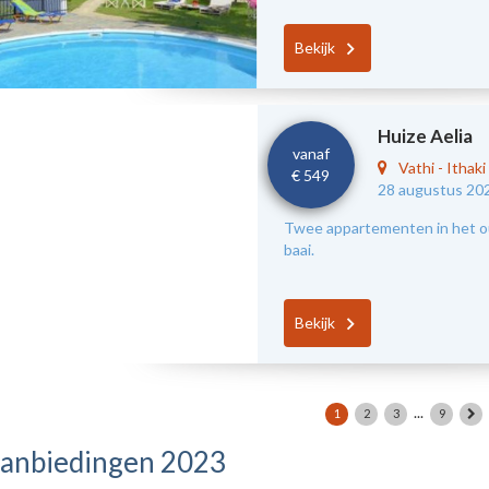
Bekijk
Huize Aelia
vanaf
Vathi
-
Ithaki
€ 549
28 augustus 20
Twee appartementen in het oud
baai.
Bekijk
...
1
2
3
9
anbiedingen 2023