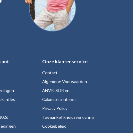
j:
sant
Onze klantenservice
Contact
Algemene Voorwaarden
iedingen
ANVR, SGR en
akanties
Calamiteitenfonds
s
Privacy Policy
2026
Toegankelijkheidsverklaring
biedingen
Cookiebeleid