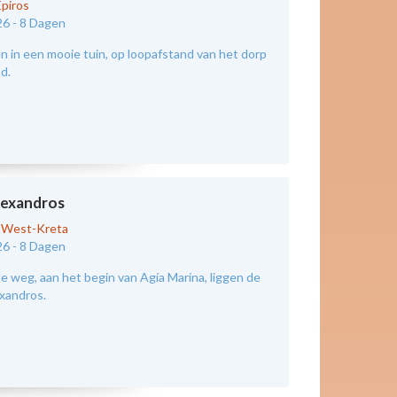
Epiros
26 -
8 Dagen
 in een mooie tuin, op loopafstand van het dorp
nd.
exandros
-
West-Kreta
26 -
8 Dagen
e weg, aan het begin van Agía Marína, liggen de
xandros.