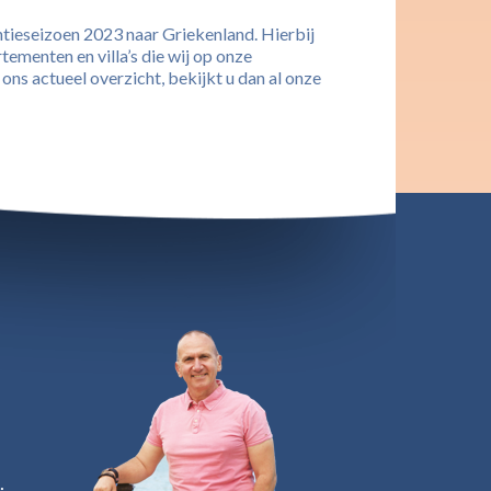
ntieseizoen 2023 naar Griekenland. Hierbij
tementen en villa’s die wij op onze
ns actueel overzicht, bekijkt u dan al onze