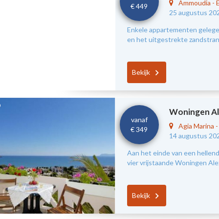
Ammoudia
-
€ 449
25 augustus 20
Enkele appartementen gelegen
en het uitgestrekte zandstra
Bekijk
Woningen Al
vanaf
Agia Marina
€ 349
14 augustus 20
Aan het einde van een hellend
vier vrijstaande Woningen Ale
Bekijk