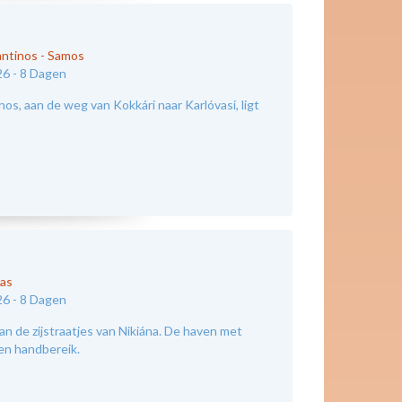
antinos
-
Samos
26 -
8 Dagen
os, aan de weg van Kokkári naar Karlóvasi, ligt
kas
26 -
8 Dagen
an de zijstraatjes van Nikiána. De haven met
nen handbereik.