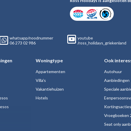
Ross Holidays is aangesloten bi
whatsapp/noodnummer
youtube
06
273 02
986
/ross_holidays_griekenland
ingen
Woningtype
Ook interes
Appartementen
Autohuur
Villa's
Aanbiedingen
Vakantiehuizen
Speciale aanb
esos
Hotels
Eenpersoonsv
nesos
Kortingsactie
Vroegboeken 
Seat only aan