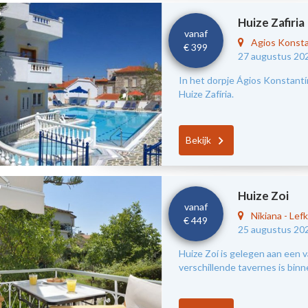
Huize Zafiria
vanaf
Agios Konst
€ 399
27 augustus 20
In het dorpje Ágios Konstantín
Huize Zafíria.
Bekijk
Huize Zoi
vanaf
Nikiana
-
Lef
€ 449
25 augustus 20
Huize Zoí is gelegen aan een v
verschillende tavernes is bin