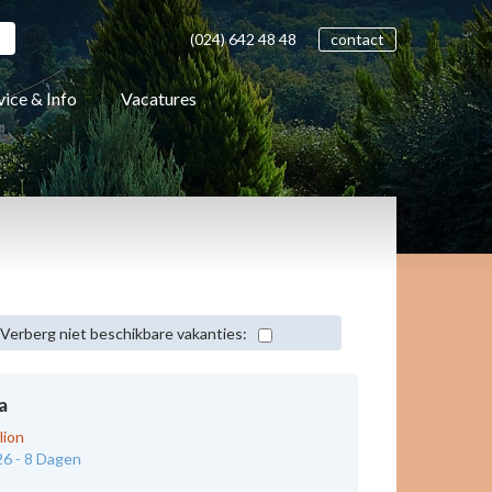
(024)
642 48
48
contact
vice & Info
Vacatures
Verberg niet beschikbare vakanties:
a
lion
26 -
8 Dagen