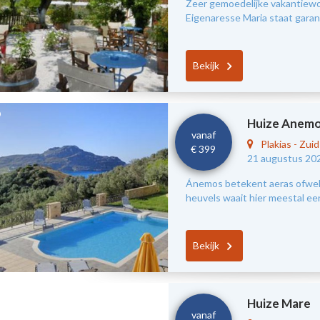
Zeer gemoedelijke vakantiewon
Eigenaresse Maria staat garant
Bekijk
Huize Anem
vanaf
Plakias
-
Zui
€ 399
21 augustus 20
Ánemos betekent aeras ofwel 
heuvels waait hier meestal ee
Bekijk
Huize Mare
vanaf