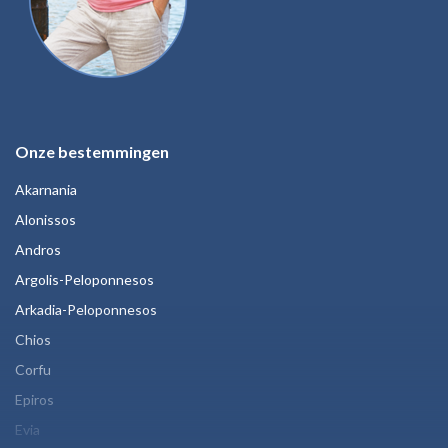
Onze bestemmingen
Akarnania
Alonissos
Andros
Argolis-Peloponnesos
Arkadia-Peloponnesos
Chios
Corfu
Epiros
Evia