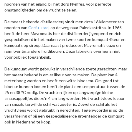
noorden van het eiland, bij het dorp Nymfes, voor perfecte
omstandigheden om de vrucht te telen.
De meest bekende distilleerderij vindt men circa 16 kilometer ten
noorden van
Corfu-stad
, op de weg naar Paleokastrítsa. In 1965
heeft de heer Mavromatis hier de distilleerderij geopend en zich
gespecialiseerd in het maken van twee soorten kumquat-likeur en
kumquats op siroop. Daarnaast produceert Mavromatis ouzo en
ruim twintig andere fruitlikeuren. Deze fabriek is overigens niet
voor publiek toegankelijk.
De kumquat wordt gebruikt in verschillende zoete gerechten, maar
het meest bekend is om er likeur van te maken. De plant kan 4
meter hoog worden en heeft een witte bloesem. Om goed tot
bloei te kunnen komen heeft de plant een temperatuur tussen de
25 en 38 °C nodig. De vruchten lijken op langwerpige kleine
sinaasappeltjes die zo’n 4 cm lang worden. Het vruchtvlees is zuur
van smaak, terwijl de schil wat zoeter is. Zowel de schil als het
vruchtvlees wordt gebruikt in gerechten. Tegenwoordig is op de
versafdeling of bij een gespecialiseerde groenteboer de kumquat
ook in Nederland te koop.