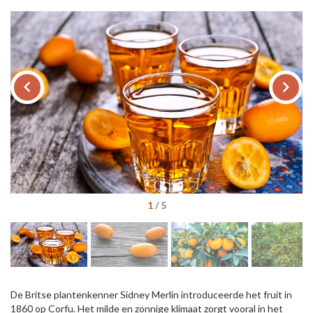
keyboard_arrow_left
keyboard_arrow_right
1
/
5
De Britse plantenkenner Sidney Merlin introduceerde het fruit in
1860 op Corfu. Het milde en zonnige klimaat zorgt vooral in het