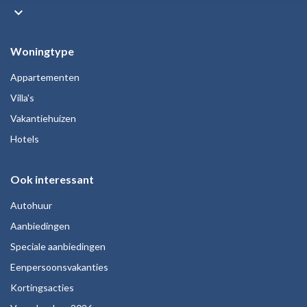
keyboard_arrow_down
Woningtype
Appartementen
Villa's
Vakantiehuizen
Hotels
Ook interessant
Autohuur
Aanbiedingen
Speciale aanbiedingen
Eenpersoonsvakanties
Kortingsacties