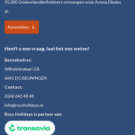
35.000 Griekenlandliefhebbers ontvangen onze Aroma Elladas
al:
Aanmelden
Heeft u een vraag, laat het ons weten!
Bezoekadres:
Wilhelminalaan 2 B
6641 DG BEUNINGEN
Contact:
(024)
642 48
48
inf
o@rossholiday
s.nl
Ross Holidays is partner van: