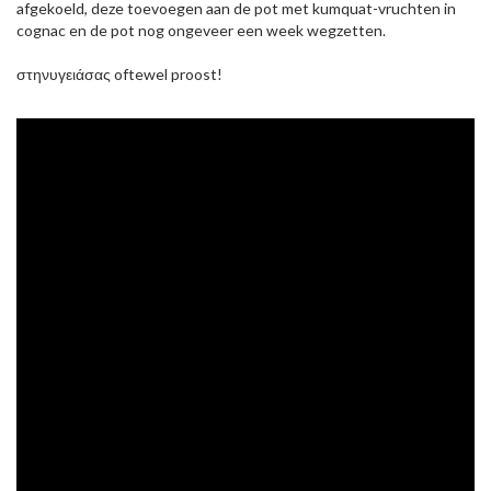
afgekoeld, deze toevoegen aan de pot met kumquat-vruchten in
cognac en de pot nog ongeveer een week wegzetten.
στηνυγειάσας oftewel proost!