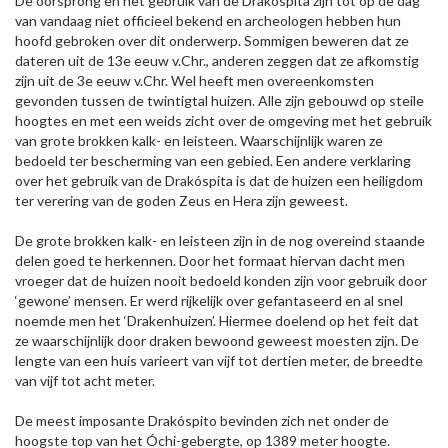
De oorsprong en het gebruik van de Drakóspita zijn tot op de dag
van vandaag niet officieel bekend en archeologen hebben hun
hoofd gebroken over dit onderwerp. Sommigen beweren dat ze
dateren uit de 13e eeuw v.Chr., anderen zeggen dat ze afkomstig
zijn uit de 3e eeuw v.Chr. Wel heeft men overeenkomsten
gevonden tussen de twintigtal huizen. Alle zijn gebouwd op steile
hoogtes en met een weids zicht over de omgeving met het gebruik
van grote brokken kalk- en leisteen. Waarschijnlijk waren ze
bedoeld ter bescherming van een gebied. Een andere verklaring
over het gebruik van de Drakóspita is dat de huizen een heiligdom
ter verering van de goden Zeus en Hera zijn geweest.
De grote brokken kalk- en leisteen zijn in de nog overeind staande
delen goed te herkennen. Door het formaat hiervan dacht men
vroeger dat de huizen nooit bedoeld konden zijn voor gebruik door
‘gewone’ mensen. Er werd rijkelijk over gefantaseerd en al snel
noemde men het ‘Drakenhuizen’. Hiermee doelend op het feit dat
ze waarschijnlijk door draken bewoond geweest moesten zijn. De
lengte van een huis varieert van vijf tot dertien meter, de breedte
van vijf tot acht meter.
De meest imposante Drakóspito bevinden zich net onder de
hoogste top van het Óchi-gebergte, op 1389 meter hoogte.