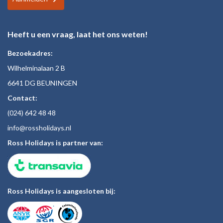
Heeft u een vraag, laat het ons weten!
Bezoekadres:
Wilhelminalaan 2 B
6641 DG BEUNINGEN
Contact:
(024)
642 48
48
inf
o@rossholiday
s.nl
Ross Holidays is partner van:
Ross Holidays is aangesloten bij: