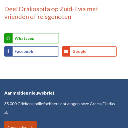
Deel
Drakospita op Zuid-Evia
met
vrienden of reisgenoten
Whatsapp
Facebook
Google
Aanmelden nieuwsbrief
35.000 Griekenlandliefhebbers ontvangen onze Aroma Elladas
al:
Aanmelden