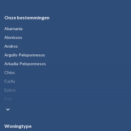
Onze bestemmingen
Akarnania
Alonissos
Andros
Argolis-Peloponnesos
Arkadia-Peloponnesos
Chios
Corfu
Epiros
Evia
keyboard_arrow_down
Woningtype