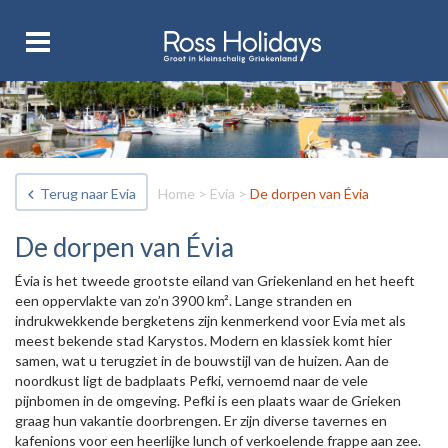
Terug naar Evia
Home
>
Evia
>
De dorpen van Évia
De dorpen van Évia
Évia is het tweede grootste eiland van Griekenland en het heeft
een oppervlakte van zo’n 3900 km². Lange stranden en
indrukwekkende bergketens zijn kenmerkend voor Evia met als
meest bekende stad Karystos. Modern en klassiek komt hier
samen, wat u terugziet in de bouwstijl van de huizen. Aan de
noordkust ligt de badplaats Pefki, vernoemd naar de vele
pijnbomen in de omgeving. Pefki is een plaats waar de Grieken
graag hun vakantie doorbrengen. Er zijn diverse tavernes en
kafenions voor een heerlijke lunch of verkoelende frappe aan zee.