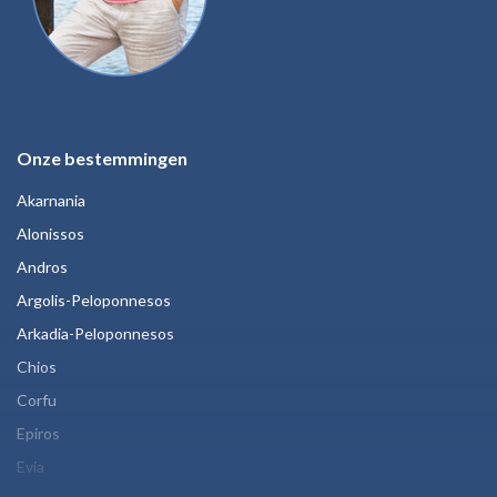
Onze bestemmingen
Akarnania
Alonissos
Andros
Argolis-Peloponnesos
Arkadia-Peloponnesos
Chios
Corfu
Epiros
Evia