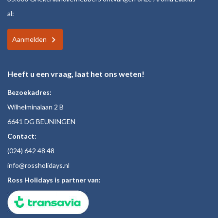
al:
Aanmelden
Heeft u een vraag, laat het ons weten!
Bezoekadres:
Wilhelminalaan 2 B
6641 DG BEUNINGEN
Contact:
(024)
642 48
48
inf
o@rossholiday
s.nl
Ross Holidays is partner van: