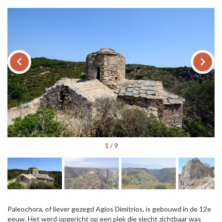
keyboard_arrow_left
keyboard_arrow_right
1
/
9
Paleochora, of liever gezegd Agios Dimitrios, is gebouwd in de 12e
eeuw. Het werd opgericht op een plek die slecht zichtbaar was