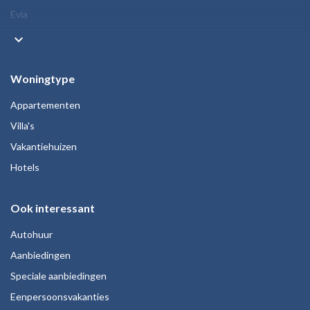
Evia
keyboard_arrow_down
Woningtype
Appartementen
Villa's
Vakantiehuizen
Hotels
Ook interessant
Autohuur
Aanbiedingen
Speciale aanbiedingen
Eenpersoonsvakanties