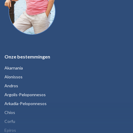
Onze bestemmingen
Akarnania
Alonissos
Andros
Argolis-Peloponnesos
Arkadia-Peloponnesos
Chios
Corfu
Epiros