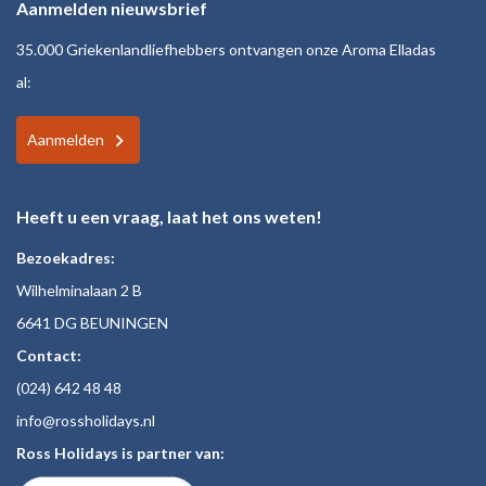
Aanmelden nieuwsbrief
35.000 Griekenlandliefhebbers ontvangen onze Aroma Elladas
al:
Aanmelden
Heeft u een vraag, laat het ons weten!
Bezoekadres:
Wilhelminalaan 2 B
6641 DG BEUNINGEN
Contact:
(024)
642 48
48
inf
o@rossholiday
s.nl
Ross Holidays is partner van: