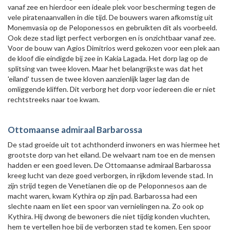
vanaf zee en hierdoor een ideale plek voor bescherming tegen de
vele piratenaanvallen in die tijd. De bouwers waren afkomstig uit
Monemvasia op de Peloponessos en gebruikten dit als voorbeeld.
Ook deze stad ligt perfect verborgen en is onzichtbaar vanaf zee.
Voor de bouw van Agios Dimitrios werd gekozen voor een plek aan
de kloof die eindigde bij zee in Kakia Lagada. Het dorp lag op de
splitsing van twee kloven. Maar het belangrijkste was dat het
'eiland' tussen de twee kloven aanzienlijk lager lag dan de
omliggende kliffen. Dit verborg het dorp voor iedereen die er niet
rechtstreeks naar toe kwam.
Ottomaanse admiraal Barbarossa
De stad groeide uit tot achthonderd inwoners en was hiermee het
grootste dorp van het eiland. De welvaart nam toe en de mensen
hadden er een goed leven. De Ottomaanse admiraal Barbarossa
kreeg lucht van deze goed verborgen, in rijkdom levende stad. In
zijn strijd tegen de Venetianen die op de Peloponnesos aan de
macht waren, kwam Kythira op zijn pad. Barbarossa had een
slechte naam en liet een spoor van vernielingen na. Zo ook op
Kythira. Hij dwong de bewoners die niet tijdig konden vluchten,
hem te vertellen hoe bij de verborgen stad te komen. Een spoor