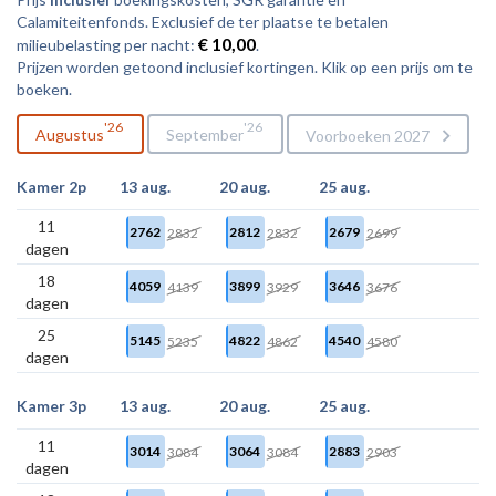
Calamiteitenfonds. Exclusief de ter plaatse te betalen
€ 10,00
milieubelasting per nacht:
.
Prijzen worden getoond inclusief kortingen. Klik op een prijs om te
boeken.
26
26
Augustus
September
Voorboeken 2027
Kamer 2p
13 aug.
20 aug.
25 aug.
11
2762
2812
2679
2832
2832
2699
dagen
18
4059
3899
3646
4139
3929
3676
dagen
25
5145
4822
4540
5235
4862
4580
dagen
Kamer 3p
13 aug.
20 aug.
25 aug.
11
3014
3064
2883
3084
3084
2903
dagen