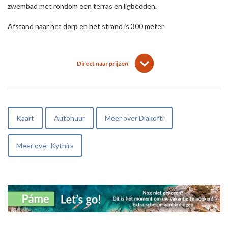
zwembad met rondom een terras en ligbedden.
Afstand naar het dorp en het strand is 300 meter
lens
keyboard_arrow_down
Direct naar prijzen
Kaart
Autohuur
Meer over Diakofti
Meer over Kythira