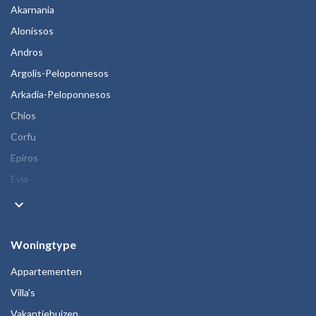
Akarnania
Alonissos
Andros
Argolis-Peloponnesos
Arkadia-Peloponnesos
Chios
Corfu
Epiros
Evia
keyboard_arrow_down
Woningtype
Appartementen
Villa's
Vakantiehuizen