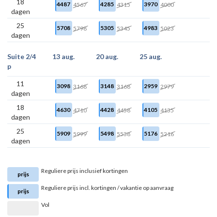
18
4487
4285
3970
4567
4315
4000
dagen
25
5708
5305
4983
5798
5345
5023
dagen
Suite 2/4
13 aug.
20 aug.
25 aug.
p
11
3098
3148
2959
3168
3168
2979
dagen
18
4630
4428
4105
4710
4458
4135
dagen
25
5909
5498
5176
5999
5538
5216
dagen
Reguliere prijs inclusief kortingen
prijs
Reguliere prijs incl. kortingen / vakantie op aanvraag
prijs
Vol