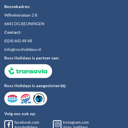
Bezoekadres:
Wilhelminalaan 2 B
6641 DG BEUNINGEN
Contact:
(024)
642 48
48
inf
o@rossholiday
s.nl
Ross Holidays is partner van:
Ross Holidays is aangesloten bij:
Volg ons ook op:
facebook.com
instagram.com
/rossholidays
/ross_holidays