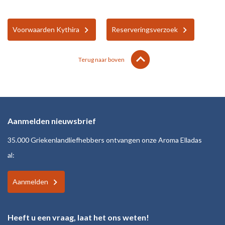
Voorwaarden Kythira
Reserveringsverzoek
lens
keyboard_arrow_up
Terug naar boven
Aanmelden nieuwsbrief
35.000 Griekenlandliefhebbers ontvangen onze Aroma Elladas
al:
Aanmelden
Heeft u een vraag, laat het ons weten!