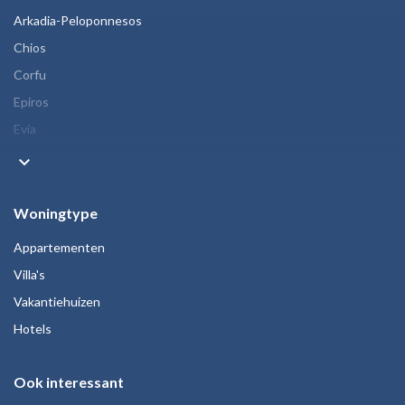
Arkadia-Peloponnesos
Chios
Corfu
Epiros
Evia
keyboard_arrow_down
Woningtype
Appartementen
Villa's
Vakantiehuizen
Hotels
Ook interessant