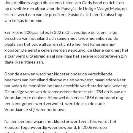
drie predikers zagen dit als een teken van Gods hand en richtten
op dezelfde een altaar voor de Panagia, de Heilige Maagd Maria, op.
Hierna werd een van de predikers, Sosionia, tot eerste bisschop
van Lefkas benoemd.
Een kleine 300 jaar later, in 332 n.Chr. vestigde de toenmalige
bisschop van het eiland zich samen met twee monniken op de
plaats van het oude altaar en stichtte hier het Faneromenis-
klooster. De eerste cellen werden gebouwd, de kleine kerk met het
altaar werd uitgebreid en al snel nam het serene kloosterleven zijn
dagelijkse ritmes aan.
Door de eeuwen werd het klooster onder de verschillende
heersers van het eiland diverse malen verwoest, maar iedere keer
bouwden de monniken het met dezelfde vastberadenheid weer op.
De huidige vorm van de kloosterkerk dateert uit 1784 en is aan de
Venetianen te danken. Alhoewel de kerk in 1886 door brand nog
een keer geheel werd verwoest, werd deze in de oude
Venetiaanse stijl weer herbouwd.
Na een periode waarin het klooster werd verlaten, wordt het
klooster tegenwoordig weer bewoond. In 2006 werden