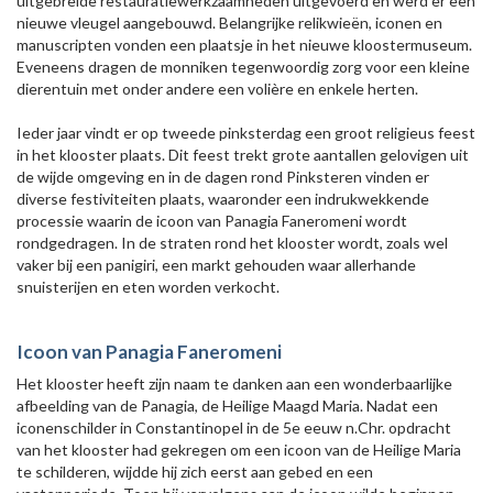
uitgebreide restauratiewerkzaamheden uitgevoerd en werd er een
nieuwe vleugel aangebouwd. Belangrijke relikwieën, iconen en
manuscripten vonden een plaatsje in het nieuwe kloostermuseum.
Eveneens dragen de monniken tegenwoordig zorg voor een kleine
dierentuin met onder andere een volière en enkele herten.
Ieder jaar vindt er op tweede pinksterdag een groot religieus feest
in het klooster plaats. Dit feest trekt grote aantallen gelovigen uit
de wijde omgeving en in de dagen rond Pinksteren vinden er
diverse festiviteiten plaats, waaronder een indrukwekkende
processie waarin de icoon van Panagia Faneromeni wordt
rondgedragen. In de straten rond het klooster wordt, zoals wel
vaker bij een panigiri, een markt gehouden waar allerhande
snuisterijen en eten worden verkocht.
Icoon van Panagia Faneromeni
Het klooster heeft zijn naam te danken aan een wonderbaarlijke
afbeelding van de Panagia, de Heilige Maagd Maria. Nadat een
iconenschilder in Constantinopel in de 5e eeuw n.Chr. opdracht
van het klooster had gekregen om een icoon van de Heilige Maria
te schilderen, wijdde hij zich eerst aan gebed en een