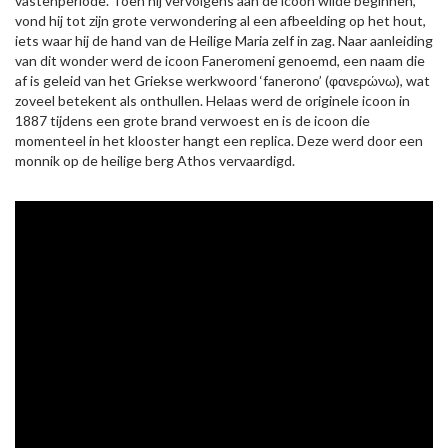
vastenperiode. Toen hij vervolgens aan de icoon wilde beginnen,
vond hij tot zijn grote verwondering al een afbeelding op het hout,
iets waar hij de hand van de Heilige Maria zelf in zag. Naar aanleiding
van dit wonder werd de icoon Faneromeni genoemd, een naam die
af is geleid van het Griekse werkwoord ‘fanerono’ (φανερώνω), wat
zoveel betekent als onthullen. Helaas werd de originele icoon in
1887 tijdens een grote brand verwoest en is de icoon die
momenteel in het klooster hangt een replica. Deze werd door een
monnik op de heilige berg Athos vervaardigd.