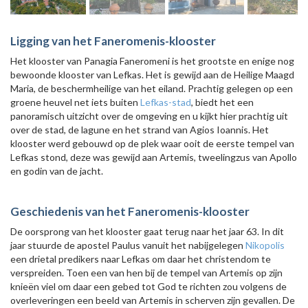
Ligging van het Faneromenis-klooster
Het klooster van Panagia Faneromeni is het grootste en enige nog
bewoonde klooster van Lefkas. Het is gewijd aan de Heilige Maagd
Maria, de beschermheilige van het eiland. Prachtig gelegen op een
groene heuvel net iets buiten
Lefkas-stad
, biedt het een
panoramisch uitzicht over de omgeving en u kijkt hier prachtig uit
over de stad, de lagune en het strand van Agios Ioannis. Het
klooster werd gebouwd op de plek waar ooit de eerste tempel van
Lefkas stond, deze was gewijd aan Artemis, tweelingzus van Apollo
en godin van de jacht.
Geschiedenis van het Faneromenis-klooster
De oorsprong van het klooster gaat terug naar het jaar 63. In dit
jaar stuurde de apostel Paulus vanuit het nabijgelegen
Nikopolis
een drietal predikers naar Lefkas om daar het christendom te
verspreiden. Toen een van hen bij de tempel van Artemis op zijn
knieën viel om daar een gebed tot God te richten zou volgens de
overleveringen een beeld van Artemis in scherven zijn gevallen. De