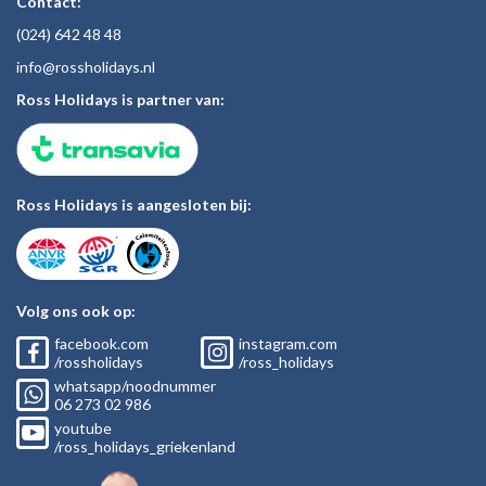
Contact:
(024)
642 48
48
inf
o@rossholiday
s.nl
Ross Holidays is partner van:
Ross Holidays is aangesloten bij:
Volg ons ook op:
facebook.com
instagram.com
/rossholidays
/ross_holidays
whatsapp/noodnummer
06
273 02
986
youtube
/ross_holidays_griekenland