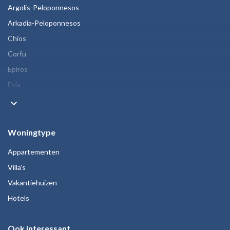
Argolis-Peloponnesos
Arkadia-Peloponnesos
Chios
Corfu
Epiros
Evia
keyboard_arrow_down
Woningtype
Appartementen
Villa's
Vakantiehuizen
Hotels
Ook interessant