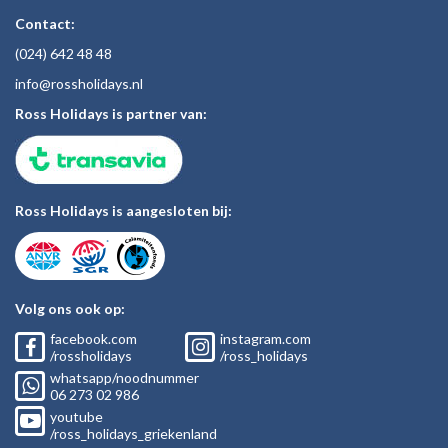
Contact:
(024)
642 48
48
inf
o@rossholiday
s.nl
Ross Holidays is partner van:
Ross Holidays is aangesloten bij:
Volg ons ook op:
facebook.com
instagram.com
/rossholidays
/ross_holidays
whatsapp/noodnummer
06
273 02
986
youtube
/ross_holidays_griekenland