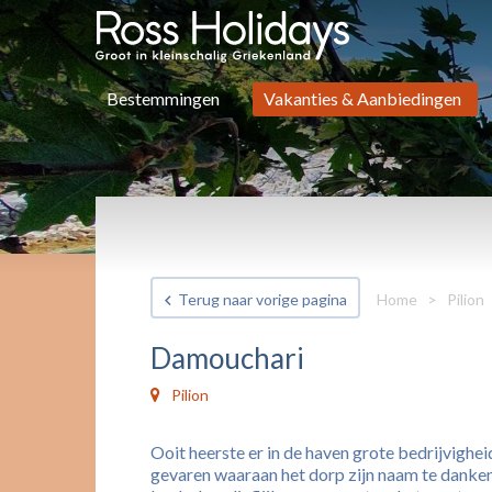
Bestemmingen
Vakanties & Aanbiedingen
Terug naar vorige pagina
Home
>
Pilion
Damouchari
Pilion
Ooit heerste er in de haven grote bedrijvighe
gevaren waaraan het dorp zijn naam te danken