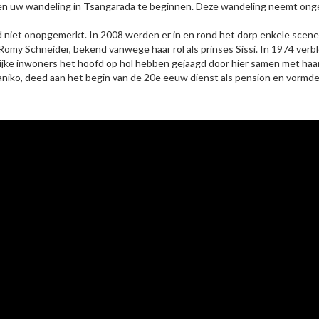
en uw wandeling in Tsangarada te beginnen. Deze wandeling neemt ongev
d niet onopgemerkt. In 2008 werden er in en rond het dorp enkele scen
my Schneider, bekend vanwege haar rol als prinses Sissi. In 1974 verble
elijke inwoners het hoofd op hol hebben gejaagd door hier samen met haa
aniko, deed aan het begin van de 20e eeuw dienst als pension en vorm