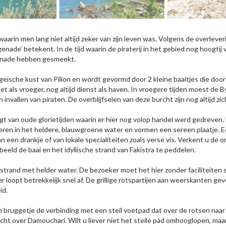
arin men lang niet altijd zeker van zijn leven was. Volgens de overlever
 genade’ betekent. In de tijd waarin de piraterij in het gebied nog hoogt
genade hebben gesmeekt.
geïsche kust van Pilion en wordt gevormd door 2 kleine baaitjes die door
net als vroeger, nog altijd dienst als haven. In vroegere tijden moest de
llen van piraten. De overblijfselen van deze burcht zijn nog altijd zic
an oude glorietijden waarin er hier nog volop handel werd gedreven. Nu
beren in het heldere, blauwgroene water en vormen een sereen plaatje. 
 een drankje of van lokale specialiteiten zoals verse vis. Verkent u de 
eeld de baai en het idyllische strand van Fakistra te peddelen.
strand met helder water. De bezoeker moet het hier zonder faciliteiten s
r loopt betrekkelijk snel af. De grillige rotspartijen aan weerskanten ge
id.
 bruggetje de verbinding met een steil voetpad dat over de rotsen naar 
icht over Damouchari. Wilt u liever niet het steile pad omhooglopen, maa