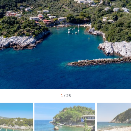
1
/
25