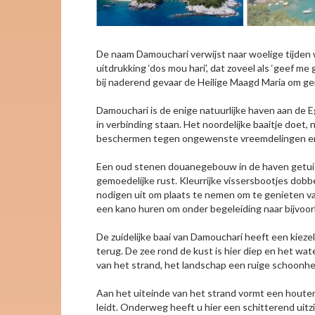
De naam Damouchari verwijst naar woelige tijden wa
uitdrukking ‘dos mou hari’, dat zoveel als ‘geef me
bij naderend gevaar de Heilige Maagd Maria om 
Damouchari is de enige natuurlijke haven aan de E
in verbinding staan. Het noordelijke baaitje doet, 
beschermen tegen ongewenste vreemdelingen en inva
Een oud stenen douanegebouw in de haven getuigt v
gemoedelijke rust. Kleurrijke vissersbootjes dob
nodigen uit om plaats te nemen om te genieten van
een kano huren om onder begeleiding naar bijvoorb
De zuidelijke baai van Damouchari heeft een kiezel
terug. De zee rond de kust is hier diep en het wate
van het strand, het landschap een ruige schoonhe
Aan het uiteinde van het strand vormt een houten
leidt. Onderweg heeft u hier een schitterend uitz