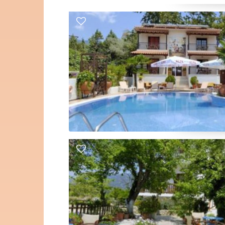
eter van de zee
 citroenbomen.
tudio op de