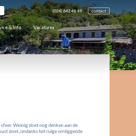
(024)
642 48
48
contact
vice & Info
Vacatures
e sfeer. Weinig doet nog denken aan de
 kust doet, ondanks het ruige omliggende