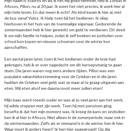
Mijn naam is Stavros en als ik het mij goed herinner, heb ik Zorbas in
Afissos, Pilion, nu al 20 jaar. Ik weet het niet precies, ik werk hier al
mijn hele leven. En dat meen ik echt! Als kind kwam ik hier al, met
de bus vanaf Volos. Ik hielp toen bij het bedienen. Ik sliep
hierboven in het huis van de toenmalige eigenaar. Gedurende de
zomermaanden heb ik hier gewerkt om geld te verdienen. Dit deed
ik om mijn familie te helpen, zodat ik zelf boeken en potloden voor
school kon kopen en nieuwe schoenen voor de winter kon
aanschaffen.
Een aantal jaren later, toen ik het bedienen onder de knie had
gekregen, heb ik er over nagedacht om dit beroepsmatig te gaan
doen. Die jaren waren nog eens andere tijden. Pilion was een
populaire vakantiebestemming voor de Grieken en in die jaren
hadden de Grieken veel geld, wat ze maar al te graag uitgaven aan
eten. Wij eten alsof we daarna nooit meer zullen eten!
Mijn baas werd steeds ouder en was al zo veel jaren aan het werk,
hij wilde stoppen met zijn werk. Toen hij met pensioen ging,
besefte ik dat het mijn moment was. Ik kreeg de kans en sindsdien
ben ik al hier in Afissos. Niet alleen in de zomerperiode, maar ook in
de wintermaanden. Zelfs als er niemand is in de winter, ben ik hier.
Waar moet ik anders heen? Ik ben hier opgegroeid! Op die