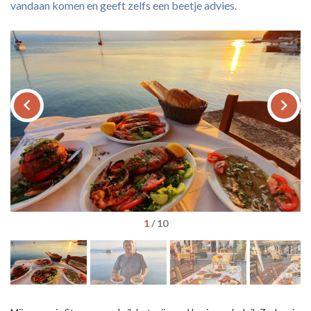
vandaan komen en geeft zelfs een beetje advies.
keyboard_arrow_left
keyboard_arrow_right
1
/
10