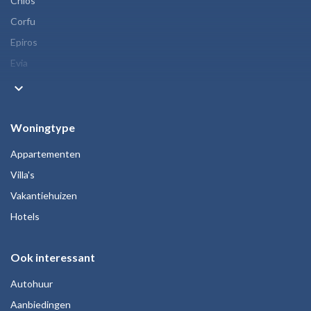
Chios
Corfu
Epiros
Evia
keyboard_arrow_down
Woningtype
Appartementen
Villa's
Vakantiehuizen
Hotels
Ook interessant
Autohuur
Aanbiedingen