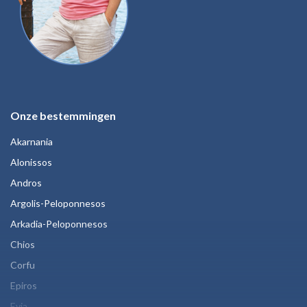
Onze bestemmingen
Akarnania
Alonissos
Andros
Argolis-Peloponnesos
Arkadia-Peloponnesos
Chios
Corfu
Epiros
Evia