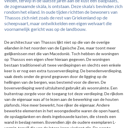
vinden, terwijl in de laatste jaren aan de kust een badplaats,
de zogenaamde skála, is ontstaan. Deze skala’s bevinden zich
rondom het eiland. In oude tijden richtten de bewoners van
Thassos zich niet zoals de rest van Griekenland op de
scheepvaart, maar ontwikkelden een eigen welvaart die
voornamelijk gericht was op de landbouw.
De architectuur van Thassos lijkt niet op die van de overige
eilanden in het noorden van de Egeïsche Zee, maar toont meer
gelijkenissen met die van Macedonië. Toch hebben de woningen
op Thassos een eigen sfeer hieraan gegeven. De woningen
bestaan traditioneel uit twee verdiepingen en slechts een enkele
keer is er nog een extra tussenverdieping. De benedenverdieping,
vaak deels onder de grond gegraven door de ligging op de
hellingen van de bergen, was bestemd voor de dieren. De
bovenverdieping werd uitsluitend gebruikt als woonruimte. Een
buitentrap zorgde voor de toegang tot deze verdieping. De rijkdom
van de eigenaar was af te lezen aan de bewerking van de houten
plafonds. Hoe meer bewerkt, hoe rijker de eigenaar. Andere
bewerkte elementen in het woongedeelte waren de open haard,
de opslagplanken en deels ingebouwde kasten, die steeds een
wand in beslag nemen. Bovendien zijn de oudere exemplaren L-
vormig, terwijl die van de latere jaren vierkant zijn. De eerste