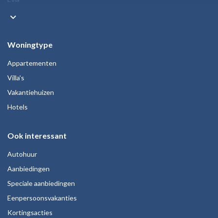
keyboard_arrow_down
Woningtype
Appartementen
Villa's
Vakantiehuizen
Hotels
Ook interessant
Autohuur
Aanbiedingen
Speciale aanbiedingen
Eenpersoonsvakanties
Kortingsacties