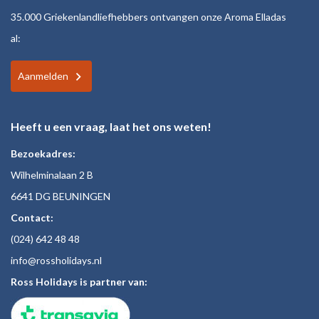
35.000 Griekenlandliefhebbers ontvangen onze Aroma Elladas
al:
Aanmelden
Heeft u een vraag, laat het ons weten!
Bezoekadres:
Wilhelminalaan 2 B
6641 DG BEUNINGEN
Contact:
(024)
642 48
48
inf
o@rossholiday
s.nl
Ross Holidays is partner van: