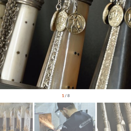
1
/
8