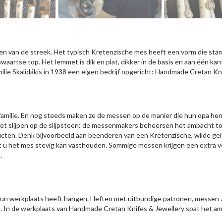
 van de streek. Het typisch Kretenzische mes heeft een vorm die stam
opwaartse top. Het lemmet is dik en plat, dikker in de basis en aan één k
ilie Skalidákis in 1938 een eigen bedrijf opgericht: Handmade Cretan Kni
de familie. En nog steeds maken ze de messen op de manier die hun opa he
et slijpen op de slijpsteen: de messenmakers beheersen het ambacht tot
ducten. Denk bijvoorbeeld aan beenderen van een Kretenzische, wilde geit
dat u het mes stevig kan vasthouden. Sommige messen krijgen een extra ve
.
hun werkplaats heeft hangen. Heften met uitbundige patronen, messen zo
est. In de werkplaats van Handmade Cretan Knifes & Jewellery spat het am