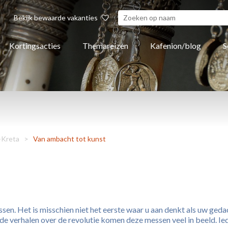
Bekijk bewaarde vakanties
Kortingsacties
Themareizen
Kafenion/blog
S
Kreta
>
Van ambacht tot kunst
n. Het is misschien niet het eerste waar u aan denkt als uw gedac
de verhalen over de revolutie komen deze messen veel in beeld. Ie