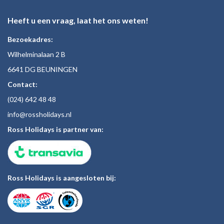
Heeft u een vraag, laat het ons weten!
Bezoekadres:
Wilhelminalaan 2 B
6641 DG BEUNINGEN
Contact:
(024)
642 48
48
inf
o@rossholiday
s.nl
Ross Holidays is partner van:
Ross Holidays is aangesloten bij: