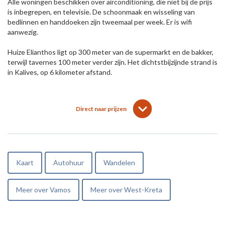
Alle woningen beschikken over airconditioning, die niet bij de prijs
is inbegrepen, en televisie. De schoonmaak en wisseling van
bedlinnen en handdoeken zijn tweemaal per week. Er is wifi
aanwezig.
Huize Elianthos ligt op 300 meter van de supermarkt en de bakker,
terwijl tavernes 100 meter verder zijn. Het dichtstbijzijnde strand is
in Kalives, op 6 kilometer afstand.
lens
keyboard_arrow_down
Direct naar prijzen
Kaart
Autohuur
Wandelen
Meer over Vamos
Meer over West-Kreta