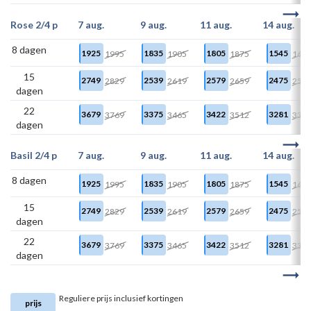
Rose 2/4 p
7 aug.
9 aug.
11 aug.
14 aug.
8 dagen
1925
1835
1805
1545
1995
1905
1875
161
15
2749
2539
2579
2475
2829
2619
2659
255
dagen
22
3679
3375
3422
3281
3769
3465
3512
337
dagen
Basil 2/4 p
7 aug.
9 aug.
11 aug.
14 aug.
8 dagen
1925
1835
1805
1545
1995
1905
1875
161
15
2749
2539
2579
2475
2829
2619
2659
255
dagen
22
3679
3375
3422
3281
3769
3465
3512
337
dagen
Reguliere prijs inclusief kortingen
prijs