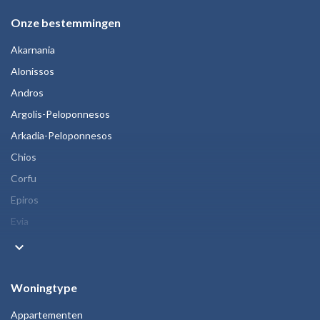
Onze bestemmingen
Akarnania
Alonissos
Andros
Argolis-Peloponnesos
Arkadia-Peloponnesos
Chios
Corfu
Epiros
Evia
keyboard_arrow_down
Woningtype
Appartementen