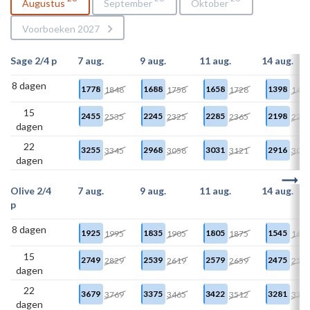
Augustus
September
Oktober
Voorboeken 2027
Sage 2/4 p
7 aug.
9 aug.
11 aug.
14 aug.
8 dagen
1778
1688
1658
1398
1848
1758
1728
146
15
2455
2245
2285
2198
2535
2325
2365
227
dagen
22
3255
2968
3031
2916
3345
3058
3121
300
dagen
Olive 2/4
7 aug.
9 aug.
11 aug.
14 aug.
p
8 dagen
1925
1835
1805
1545
1995
1905
1875
161
15
2749
2539
2579
2475
2829
2619
2659
255
dagen
22
3679
3375
3422
3281
3769
3465
3512
337
dagen