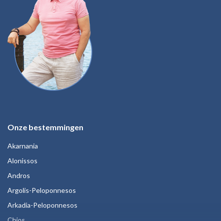
Onze bestemmingen
Akarnania
Alonissos
Andros
Argolis-Peloponnesos
Arkadia-Peloponnesos
Chios