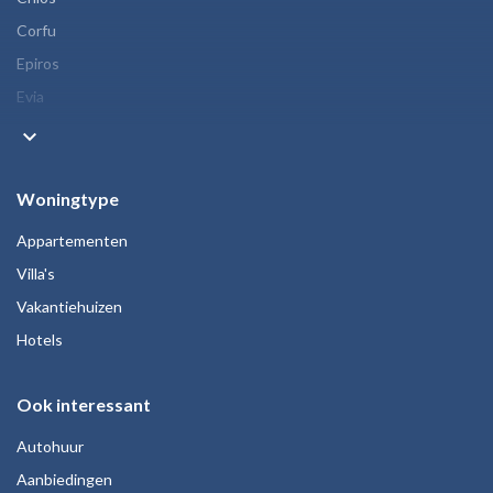
Corfu
Epiros
Evia
keyboard_arrow_down
Woningtype
Appartementen
Villa's
Vakantiehuizen
Hotels
Ook interessant
Autohuur
Aanbiedingen