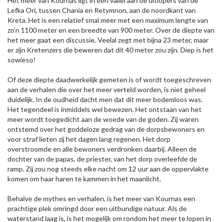
Het meer van Kournas ligt in een vallei aan de uitlopers van de
Lefka Ori, tussen Chania en Retymnon, aan de noordkant van
Kreta. Het is een relatief smal meer met een maximum lengte van
zo’n 1100 meter en een breedte van 900 meter. Over de diepte van
het meer gaat een discussie. Veelal zegt met bijna 23 meter, maar
er zijn Kretenzers die beweren dat dit 40 meter zou zijn. Diep is het
sowieso!
Of deze diepte daadwerkelijk gemeten is of wordt toegeschreven
aan de verhalen die over het meer verteld worden, is niet geheel
duidelijk. In de oudheid dacht men dat dit meer bodemloos was.
Het tegendeel is inmiddels wel bewezen. Het ontstaan van het
meer wordt toegedicht aan de woede van de goden. Zij waren
ontstemd over het goddeloze gedrag van de dorpsbewoners en
voor straf lieten zij het dagen lang regenen. Het dorp
overstroomde en alle bewoners verdronken daarbij. Alleen de
dochter van de papas, de priester, van het dorp overleefde de
ramp. Zij zou nog steeds elke nacht om 12 uur aan de oppervlakte
komen om haar haren te kammen in het maanlicht.
Behalve de mythes en verhalen, is het meer van Kournas een
prachtige plek omringd door een uitbundige natuur. Als de
waterstand laag is, is het mogelijk om rondom het meer te lopen in