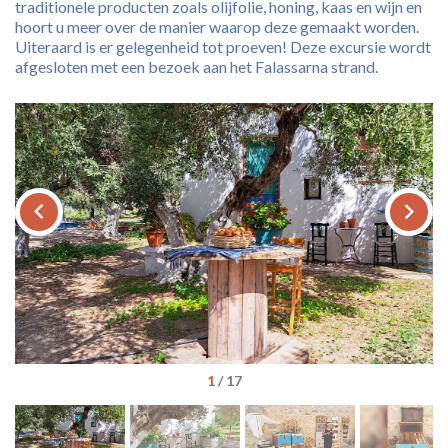
traditionele producten zoals olijfolie, honing, kaas en wijn en
hoort u meer over de manier waarop deze gemaakt worden.
Uiteraard is er gelegenheid tot proeven! Deze excursie wordt
afgesloten met een bezoek aan het Falassarna strand.
keyboard_arrow_left
keyboard_arrow_right
1
/
17