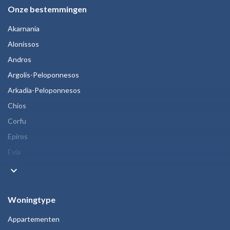
Onze bestemmingen
Akarnania
Alonissos
Andros
Argolis-Peloponnesos
Arkadia-Peloponnesos
Chios
Corfu
Epiros
Evia
keyboard_arrow_down
Woningtype
Appartementen