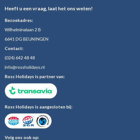
Heeft u een vraag, laat het ons weten!
Bezoekadres:
Wilhelminalaan 2 B
6641 DG BEUNINGEN
Contact:
(024)
642 48
48
inf
o@rossholiday
s.nl
Ross Holidays is partner van:
Ross Holidays is aangesloten bij:
Volg ons ook op: