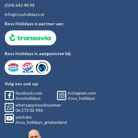
(024)
642 48
48
inf
o@rossholiday
s.nl
Ross Holidays is partner van:
Ross Holidays is aangesloten bij:
Volg ons ook op:
facebook.com
instagram.com
/rossholidays
/ross_holidays
whatsapp/noodnummer
06
273 02
986
youtube
/ross_holidays_griekenland