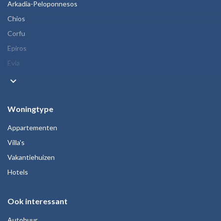
Arkadia-Peloponnesos
Chios
Corfu
Epiros
Evia
keyboard_arrow_down
Woningtype
Appartementen
Villa's
Vakantiehuizen
Hotels
Ook interessant
Autohuur