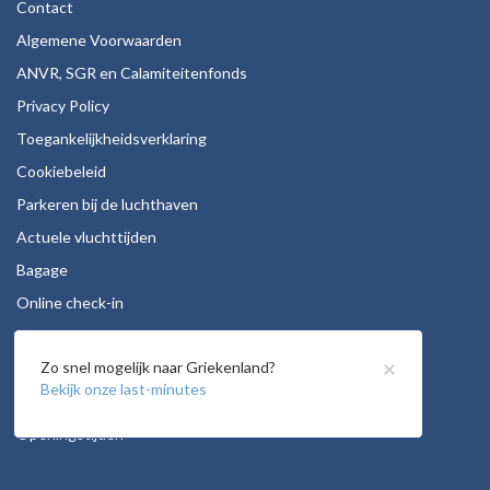
Contact
Algemene Voorwaarden
ANVR, SGR en Calamiteitenfonds
Privacy Policy
Toegankelijkheidsverklaring
Cookiebeleid
Parkeren bij de luchthaven
Actuele vluchttijden
Bagage
Online check-in
Stoelreservering
×
Zo snel mogelijk naar Griekenland?
Autohuur
Bekijk onze last-minutes
Vacatures
Openingstijden