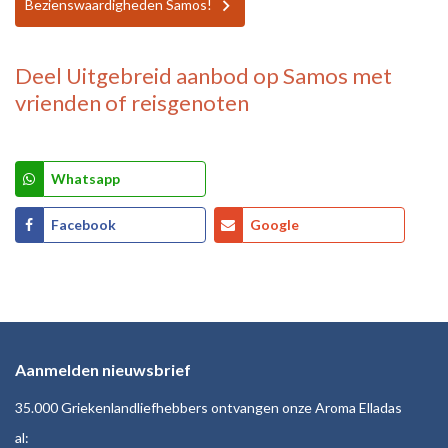
Bezienswaardigheden Samos!
Deel
Uitgebreid aanbod op Samos
met
vrienden of reisgenoten
Whatsapp
Facebook
Google
Aanmelden nieuwsbrief
35.000 Griekenlandliefhebbers ontvangen onze Aroma Elladas
al: