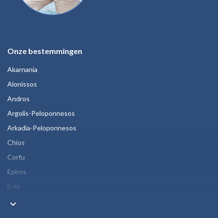
Onze bestemmingen
Akarnania
Alonissos
Andros
Argolis-Peloponnesos
Arkadia-Peloponnesos
Chios
Corfu
Epiros
Evia
keyboard_arrow_down