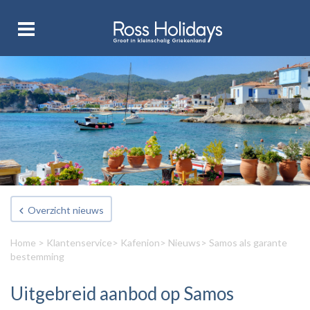
Overzicht nieuws
Home
>
Klantenservice
>
Kafenion
>
Nieuws
> Samos als garante
bestemming
Uitgebreid aanbod op Samos