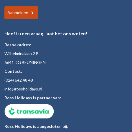
Aanmelden
Heeft u een vraag, laat het ons weten!
Bezoekadres:
Wilhelminalaan 2 B
6641 DG BEUNINGEN
Contact:
(024)
642 48
48
inf
o@rossholiday
s.nl
Ross Holidays is partner van:
Ross Holidays is aangesloten bij: